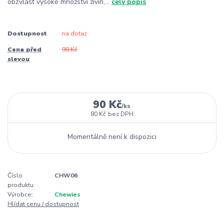
obzvlášť vysoké množství živin,...
celý popis
Dostupnost
na dotaz
Cena před
90 Kč
slevou
90 Kč
/
ks
80 Kč
bez DPH
Momentálně není k dispozici
Číslo
CHW06
produktu:
Výrobce:
Chewies
Hlídat cenu / dostupnost