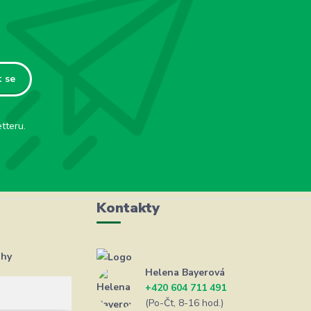
t se
tteru.
Kontakty
ahy
Helena Bayerová
+420 604 711 491
(Po-Čt, 8-16 hod.)