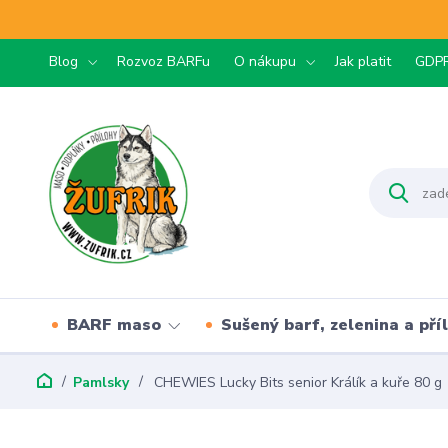
Blog
Rozvoz BARFu
O nákupu
Jak platit
GDP
BARF maso
Sušený barf, zelenina a pří
Pamlsky
CHEWIES Lucky Bits senior Králík a kuře 80 g