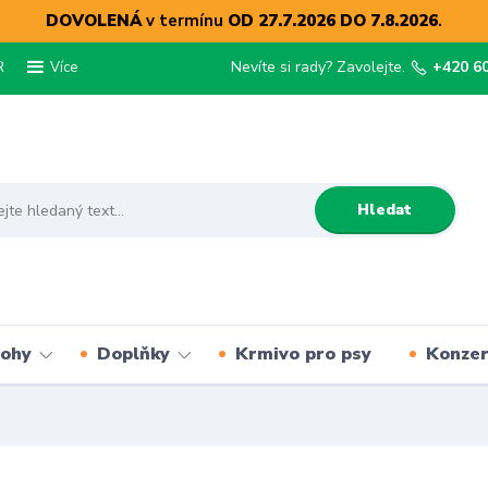
DOVOLENÁ
v termínu
OD 27.7.2026 DO 7.8.2026
.
R
Nevíte si rady? Zavolejte.
+420 6
Více
Hledat
lohy
Doplňky
Krmivo pro psy
Konze