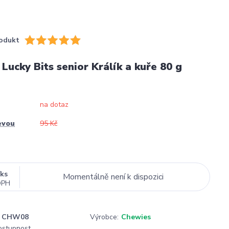
odukt
ucky Bits senior Králík a kuře 80 g
na dotaz
evou
95 Kč
/
ks
Momentálně není k dispozici
DPH
CHW08
Výrobce:
Chewies
dostupnost