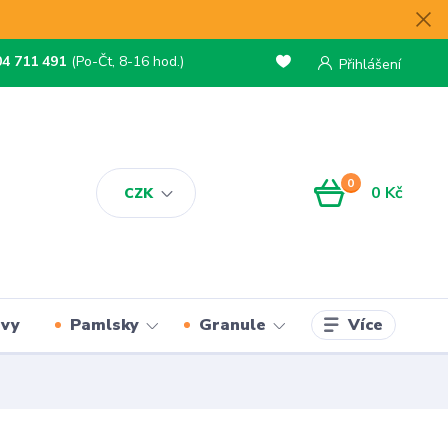
04 711 491
(Po-Čt, 8-16 hod.)
Přihlášení
0
0 Kč
CZK
Více
rvy
Pamlsky
Granule