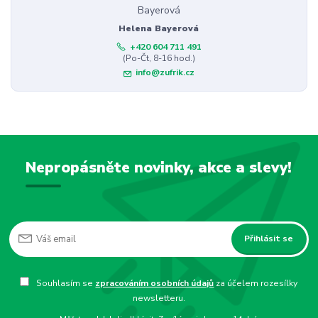
Helena Bayerová
+420 604 711 491
(Po-Čt, 8-16 hod.)
info@zufrik.cz
Nepropásněte novinky, akce a slevy!
Přihlásit se
Souhlasím se
zpracováním osobních údajů
za účelem rozesílky
newsletteru.