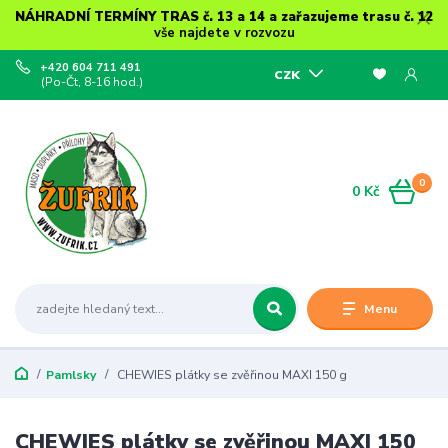
NÁHRADNÍ TERMÍNY TRAS č. 13 a 14 a zařazujeme trasu č. 12
vše najdete v rozvozu
+420 604 711 491
CZK
(Po-Čt, 8-16 hod.)
0
0 Kč
Menu
Pamlsky
CHEWIES plátky se zvěřinou MAXI 150 g
CHEWIES plátky se zvěřinou MAXI 150