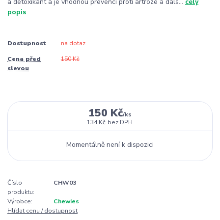
a detoxikant a je vhodnou prevencí proti artróze a dalš...
celý
popis
Dostupnost
na dotaz
Cena před
150 Kč
slevou
150 Kč
/
ks
134 Kč
bez DPH
Momentálně není k dispozici
Číslo
CHW03
produktu:
Výrobce:
Chewies
Hlídat cenu / dostupnost