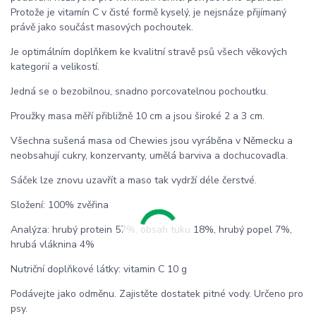
Protože je vitamín C v čisté formě kyselý, je nejsnáze přijímaný
právě jako součást masových pochoutek.
Je optimálním doplňkem ke kvalitní stravě psů všech věkových
kategorií a velikostí.
Jedná se o bezobilnou, snadno porcovatelnou pochoutku.
Proužky masa měří přibližně 10 cm a jsou široké 2 a 3 cm.
Všechna sušená masa od Chewies jsou vyráběna v Německu a
neobsahují cukry, konzervanty, umělá barviva a dochucovadla.
Sáček lze znovu uzavřít a maso tak vydrží déle čerstvé.
Složení: 100% zvěřina
Analýza: hrubý protein 57%, obsah tuku 18%, hrubý popel 7%,
hrubá vláknina 4%
Nutriční doplňkové látky: vitamin C 10 g
Podávejte jako odměnu. Zajistěte dostatek pitné vody. Určeno pro
psy.