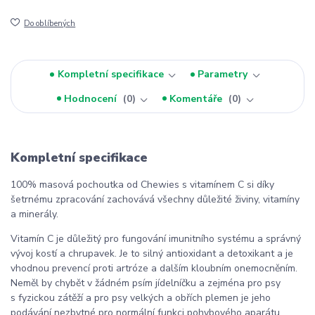
Do oblíbených
Kompletní specifikace
Parametry
Hodnocení
0
Komentáře
0
Kompletní specifikace
100% masová pochoutka od Chewies s vitamínem C si díky
šetrnému zpracování zachovává všechny důležité živiny, vitamíny
a minerály.
Vitamín C je důležitý pro fungování imunitního systému a správný
vývoj kostí a chrupavek. Je to silný antioxidant a detoxikant a je
vhodnou prevencí proti artróze a dalším kloubním onemocněním.
Neměl by chybět v žádném psím jídelníčku a zejména pro psy
s fyzickou zátěží a pro psy velkých a obřích plemen je jeho
podávání nezbytné pro normální funkci pohybového aparátu.