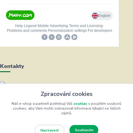
Kontakty
Helena Bayerová
Zpracování cookies
+420 604 711 491
(Po-Čt, 8-16 hod.)
Náš e-shop a partneři potřebují Váš
souhlas
s použitím souborů
cookies, aby Vám mohli zobrazovat informace týkající se Vašich
zájmů.
info@zufrik.cz
Souhlasím
Nastavení