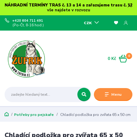
NÁHRADNÍ TERMÍNY TRAS č. 13 a 14 a zařazujeme trasu č. 12
vše najdete v rozvozu
+420 604 711 491
CZK
(Po-Čt, 8-16 hod.)
0
0 Kč
Menu
Potřeby pro pejskaře
Chladící podložka pro zvířata 65 x 50 cm
Chladící podložka pro zvířata 65 x 50