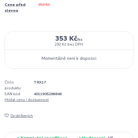
Cena před
353 Kč
slevou
353 Kč
/
ks
292 Kč
bez DPH
Momentálně není k dispozici
Číslo
TRX17
produktu:
EAN kód:
4011905286846
Hlídat cenu / dostupnost
Do oblíbených