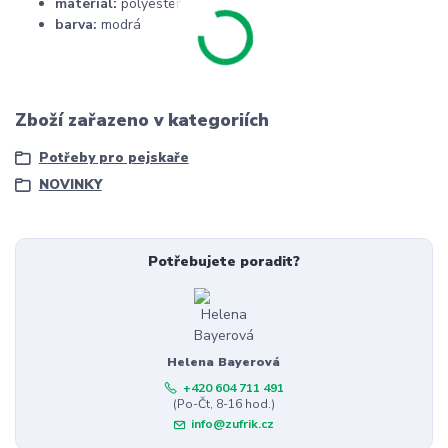
materiál:
polyester
barva:
modrá
Zboží zařazeno v kategoriích
Potřeby pro pejskaře
NOVINKY
Potřebujete poradit?
Helena Bayerová
+420 604 711 491
(Po-Čt, 8-16 hod.)
info@zufrik.cz