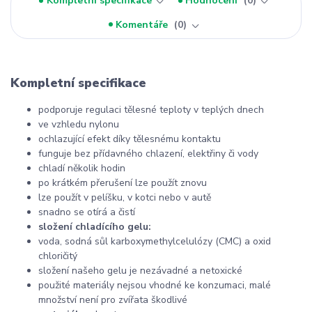
Kompletní specifikace
Hodnocení
0
Komentáře
0
Kompletní specifikace
podporuje regulaci tělesné teploty v teplých dnech
ve vzhledu nylonu
ochlazující efekt díky tělesnému kontaktu
funguje bez přídavného chlazení, elektřiny či vody
chladí několik hodin
po krátkém přerušení lze použít znovu
lze použít v pelíšku, v kotci nebo v autě
snadno se otírá a čistí
složení chladícího gelu:
voda, sodná sůl karboxymethylcelulózy (CMC) a oxid
chloričitý
složení našeho gelu je nezávadné a netoxické
použité materiály nejsou vhodné ke konzumaci, malé
množství není pro zvířata škodlivé