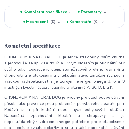
Kompletní specifikace
Parametry
Hodnocení
0
Komentáře
0
Kompletní specifikace
CHONDROMIX NATURAL DOG je lehce stravitelný, psům chutná
a jednoduše se aplikuje do jídla. Svým složením je originální. Mix
ovčího tuku, lososového oleje, slunečnicového oleje, rozmarýnu,
chondroitinu a glukosaminu v tekutém stavu zaručuje rychlou a
vysokou vstřebatelnost a je zdrojem energie, omega 3, 6 a 9
mastných kyselin, železa, vápníku a vitamínů A, B6, D, E a K.
CHONDROMIX NATURAL DOG je vhodný pro dlouhodobé užívání,
působí jako prevence proti problémům pohybového aparátu psa.
Podává se i při kulhání nebo jiných pohybových obtížích.
Napomáhá zpevňování kloubů a chrupavky a je
nepostrádatelným zdrojem energie potřebné pro metabolismus
psa, zlepšuje kvalitu pokožky a srsti a také napomáhá zažívání.