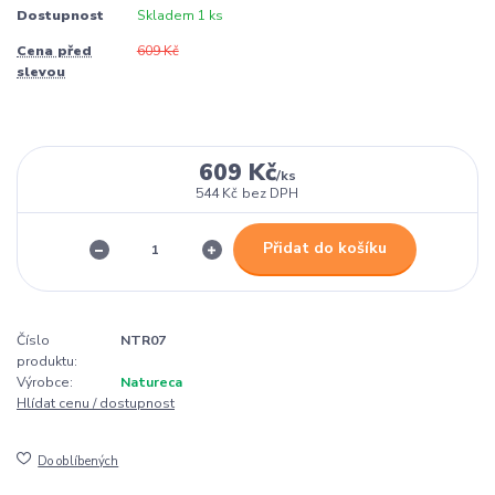
Dostupnost
Skladem 1 ks
Cena před
609 Kč
slevou
609 Kč
/
ks
544 Kč
bez DPH
Přidat do košíku
Číslo
NTR07
produktu:
Výrobce:
Natureca
Hlídat cenu / dostupnost
Do oblíbených