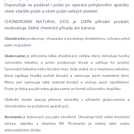
Doporučuje se podávat i psům po operacii pohybového aparátu,
všem starším psům a všem psům velkých plemen.
CHONDROMIX NATURAL DOG je 100% přírodní produkt,
neobsahuje žádné chemické přísady ani barviva.
Chondroitin
podporuje chrupavku a poskytuje dodatečnou ochranu před
jejím rozpadem
Glukosamin
je přirozená látka vhodná pro zvířata, která stimuluje tvorbu
synoviální tekutiny, a proto podporuje kloub a udržuje ho pružný.
Synoviální tekutina nebo kloubní maz, tedy jedná se o mazlavou tekutinu,
která zajišťuje hladký pohyb kloubů a zamezuje jejich nadměrné tření.
Mimo jiné zamezuje také stárnutí kloubů a snižuje jejich opotřebení.
Proto je třeba použít extra glukosamin ve formě výživového doplňku.
Vědecké studie ukazují příznivé výsledky s užíváním glukosaminu a
chondroitinu na pohybový aparát psů .
Rozmarýn
je bylina pro psy jako stvořená. Obsahuje totiž velké množství
železa, vápníku a vitamínu B6. Rozmarýn je známý také svými
antioxidačními účinky.