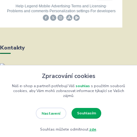
Kontakty
Helena Bayerová
Zpracování cookies
+420 604 711 491
(Po-Čt, 8-16 hod.)
Náš e-shop a partneři potřebují Váš
souhlas
s použitím souborů
cookies, aby Vám mohli zobrazovat informace týkající se Vašich
zájmů.
info@zufrik.cz
Souhlasím
Nastavení
Souhlas můžete odmítnout
zde
.
Eshop ŽUFRIK.cz © Copyright 2012 - 2026
Vytvořeno na
Eshop-rychle.cz