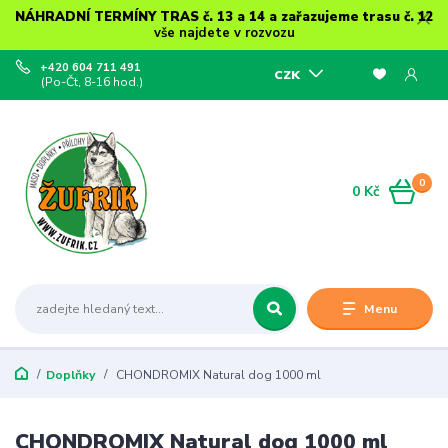
NÁHRADNÍ TERMÍNY TRAS č. 13 a 14 a zařazujeme trasu č. 12
vše najdete v rozvozu
+420 604 711 491
CZK
(Po-Čt, 8-16 hod.)
0
0 Kč
Menu
Doplňky
CHONDROMIX Natural dog 1000 ml
CHONDROMIX Natural dog 1000 ml