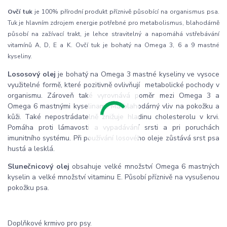
Ovčí tuk
je 100% přírodní produkt příznivě působící na organismus psa.
Tuk je hlavním zdrojem energie potřebné pro metabolismus, blahodárně
působí na zažívací trakt, je lehce stravitelný a napomáhá vstřebávání
vitamínů A, D, E a K. Ovčí tuk je bohatý na Omega 3, 6 a 9 mastné
kyseliny.
Lososový olej
je bohatý na Omega 3 mastné kyseliny ve vysoce
využitelné formě, které pozitivně ovlivňují metabolické pochody v
organismu. Zároveň také vyrovnává poměr mezi Omega 3 a
Omega 6 mastnými kyselinami. Má blahodárný vliv na pokožku a
kůži. Také nepostrádatelně znižuje hladinu cholesterolu v krvi.
Pomáha proti lámavosti a vypadávání srsti a pri poruchách
imunitního systému. Při používání losového oleje zůstává srst psa
hustá a lesklá.
Slunečnicový olej
obsahuje velké množství Omega 6 mastných
kyselin a velké množství vitaminu E. Působí příznivě na vysušenou
pokožku psa.
Doplňkové krmivo pro psy.