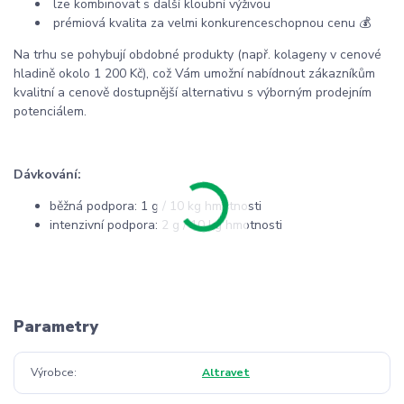
lze kombinovat s další kloubní výživou
prémiová kvalita za velmi konkurenceschopnou cenu 💰
Na trhu se pohybují obdobné produkty (např. kolageny v cenové
hladině okolo 1 200 Kč), což Vám umožní nabídnout zákazníkům
kvalitní a cenově dostupnější alternativu s výborným prodejním
potenciálem.
Dávkování:
běžná podpora: 1 g / 10 kg hmotnosti
intenzivní podpora: 2 g / 10 kg hmotnosti
Parametry
Výrobce
Altravet