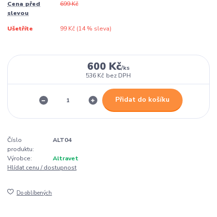
Cena před
699 Kč
slevou
Ušetříte
99 Kč (
14
% sleva)
600 Kč
/
ks
536 Kč
bez DPH
Přidat do košíku
Číslo
ALT04
produktu:
Výrobce:
Altravet
Hlídat cenu / dostupnost
Do oblíbených