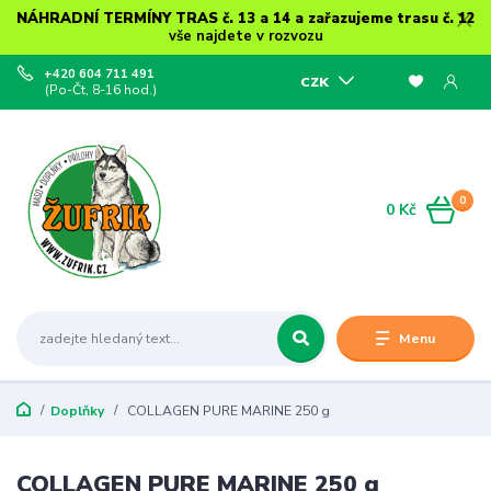
NÁHRADNÍ TERMÍNY TRAS č. 13 a 14 a zařazujeme trasu č. 12
vše najdete v rozvozu
+420 604 711 491
CZK
(Po-Čt, 8-16 hod.)
0
0 Kč
Menu
Doplňky
COLLAGEN PURE MARINE 250 g
COLLAGEN PURE MARINE 250 g