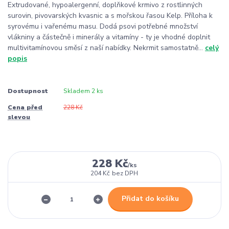
Extrudované, hypoalergenní, doplňkové krmivo z rostlinných
surovin, pivovarských kvasnic a s mořskou řasou Kelp. Příloha k
syrovému i vařenému masu. Dodá psovi potřebné množství
vlákniny a částečně i minerály a vitamíny - ty je vhodné doplnit
multivitamínovou směsí z naší nabídky. Nekrmit samostatně...
celý
popis
Dostupnost
Skladem 2 ks
Cena před
228 Kč
slevou
228 Kč
/
ks
204 Kč
bez DPH
Přidat do košíku