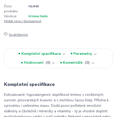
Číslo
HLN40
produktu:
Výrobce:
Krmiva Hulín
Hlídat cenu / dostupnost
Do oblíbených
Kompletní specifikace
Parametry
Hodnocení
0
Komentáře
0
Kompletní specifikace
Extrudované, hypoalergenní, doplňkové krmivo z rostlinných
surovin, pivovarských kvasnic a s mořskou řasou Kelp. Příloha k
syrovému i vařenému masu. Dodá psovi potřebné množství
vlákniny a částečně i minerály a vitamíny - ty je vhodné doplnit
multivitamínovou směsí z naší nabídky. Nekrmit samostatně nebo