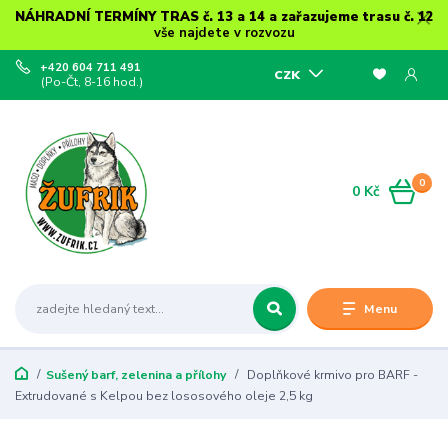
NÁHRADNÍ TERMÍNY TRAS č. 13 a 14 a zařazujeme trasu č. 12
vše najdete v rozvozu
+420 604 711 491
CZK
(Po-Čt, 8-16 hod.)
0
0 Kč
Menu
Sušený barf, zelenina a přílohy
Doplňkové krmivo pro BARF -
Extrudované s Kelpou bez lososového oleje 2,5 kg