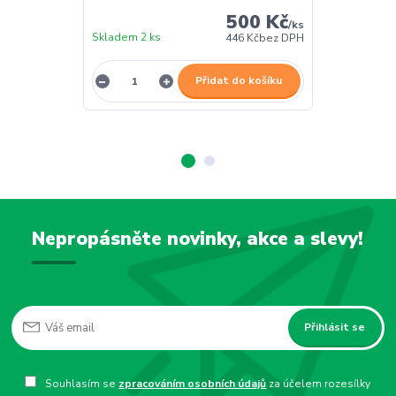
500 Kč
/
ks
Skladem 2 ks
Skladem 2 ks
446 Kč
bez DPH
Přidat do košíku
Nepropásněte novinky, akce a slevy!
Přihlásit se
Souhlasím se
zpracováním osobních údajů
za účelem rozesílky