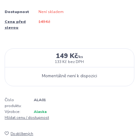
Dostupnost
Není skladem
Cena před
149 Kč
slevou
149 Kč
/
ks
133 Kč
bez DPH
Momentálně není k dispozici
Číslo
ALA01
produktu:
Výrobce:
Alaska
Hlídat cenu / dostupnost
Do oblíbených