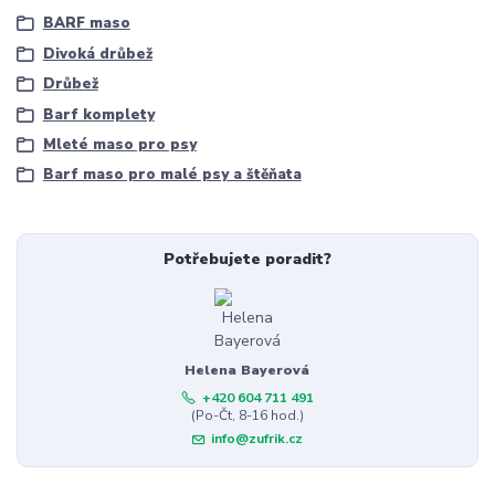
BARF maso
Divoká drůbež
Drůbež
Barf komplety
Mleté maso pro psy
Barf maso pro malé psy a štěňata
Potřebujete poradit?
Helena Bayerová
+420 604 711 491
(Po-Čt, 8-16 hod.)
info@zufrik.cz