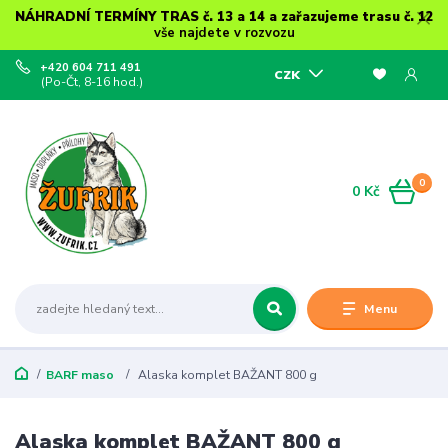
NÁHRADNÍ TERMÍNY TRAS č. 13 a 14 a zařazujeme trasu č. 12
vše najdete v rozvozu
+420 604 711 491
CZK
(Po-Čt, 8-16 hod.)
0
0 Kč
Menu
BARF maso
Alaska komplet BAŽANT 800 g
Alaska komplet BAŽANT 800 g