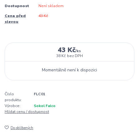
Dostupnost
Není skladem
Cena před
43 Kč
slevou
43 Kč
/
ks
38 Kč
bez DPH
Momentálně není k dispozici
Číslo
FLC01
produktu:
Výrobce:
Sokol Falco
Hlídat cenu / dostupnost
Do oblíbených