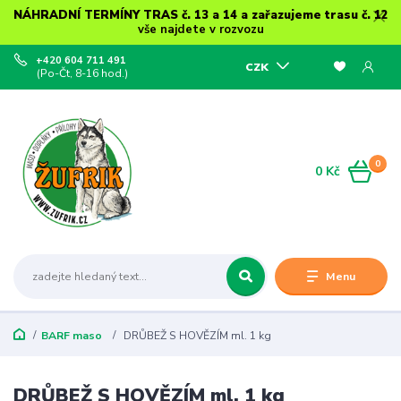
NÁHRADNÍ TERMÍNY TRAS č. 13 a 14 a zařazujeme trasu č. 12
vše najdete v rozvozu
+420 604 711 491
CZK
(Po-Čt, 8-16 hod.)
0
0 Kč
Menu
BARF maso
DRŮBEŽ S HOVĚZÍM ml. 1 kg
DRŮBEŽ S HOVĚZÍM ml. 1 kg