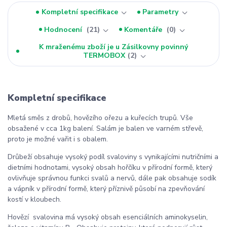
Kompletní specifikace
Parametry
Hodnocení
21
Komentáře
0
K mraženému zboží je u Zásilkovny povinný
TERMOBOX
2
Kompletní specifikace
Mletá směs z drobů, hovězího ořezu a kuřecích trupů. Vše
obsažené v cca 1kg balení. Salám je balen ve varném střevě,
proto je možné vařit i s obalem.
Drůbeží obsahuje vysoký podíl svaloviny s vynikajícími nutričními a
dietními hodnotami, vysoký obsah hořčíku v přírodní formě, který
ovlivňuje správnou funkci svalů a nervů, dále pak obsahuje sodík
a vápník v přírodní formě, který příznivě působí na zpevňování
kostí v kloubech.
Hovězí svalovina má vysoký obsah esenciálních aminokyselin,