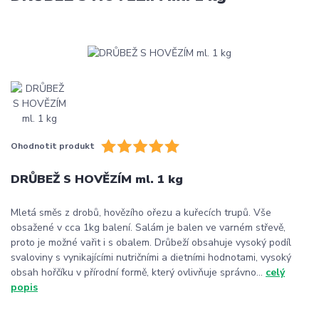
Ohodnotit produkt
DRŮBEŽ S HOVĚZÍM ml. 1 kg
Mletá směs z drobů, hovězího ořezu a kuřecích trupů. Vše
obsažené v cca 1kg balení. Salám je balen ve varném střevě,
proto je možné vařit i s obalem. Drůbeží obsahuje vysoký podíl
svaloviny s vynikajícími nutričními a dietními hodnotami, vysoký
obsah hořčíku v přírodní formě, který ovlivňuje správno...
celý
popis