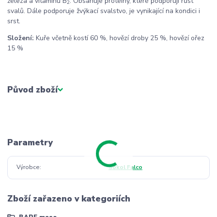
železa a vitamínu B
. Obsahuje proteiny, které podporují růst
2
svalů. Dále podporuje žvýkací svalstvo, je vynikající na kondici i
srst.
Složení:
Kuře včetně kostí 60 %, hovězí droby 25 %, hovězí ořez
15 %
Původ zboží
Parametry
Výrobce
Sokol Falco
Zboží zařazeno v kategoriích