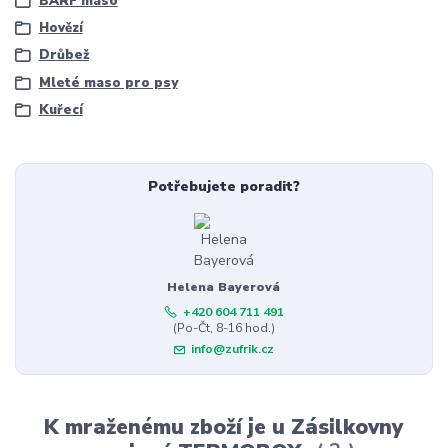
BARF maso
Hovězí
Drůbež
Mleté maso pro psy
Kuřecí
Potřebujete poradit?
Helena Bayerová
+420 604 711 491
(Po-Čt, 8-16 hod.)
info@zufrik.cz
K mraženému zboží je u Zásilkovny