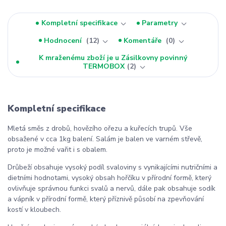
Kompletní specifikace
Parametry
Hodnocení
12
Komentáře
0
K mraženému zboží je u Zásilkovny povinný
TERMOBOX
2
Kompletní specifikace
Mletá směs z drobů, hovězího ořezu a kuřecích trupů. Vše
obsažené v cca 1kg balení. Salám je balen ve varném střevě,
proto je možné vařit i s obalem.
Drůbeží obsahuje vysoký podíl svaloviny s vynikajícími nutričními a
dietními hodnotami, vysoký obsah hořčíku v přírodní formě, který
ovlivňuje správnou funkci svalů a nervů, dále pak obsahuje sodík
a vápník v přírodní formě, který příznivě působí na zpevňování
kostí v kloubech.