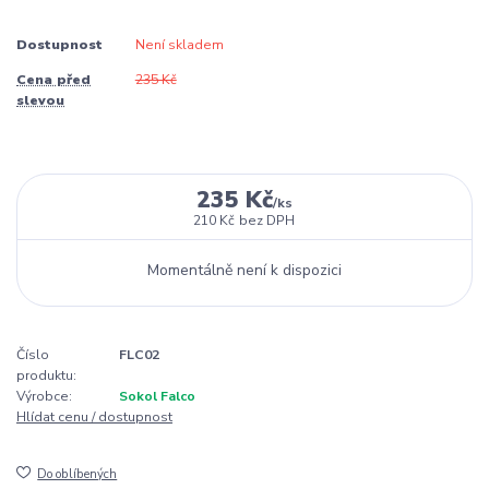
Dostupnost
Není skladem
Cena před
235 Kč
slevou
235 Kč
/
ks
210 Kč
bez DPH
Momentálně není k dispozici
Číslo
FLC02
produktu:
Výrobce:
Sokol Falco
Hlídat cenu / dostupnost
Do oblíbených