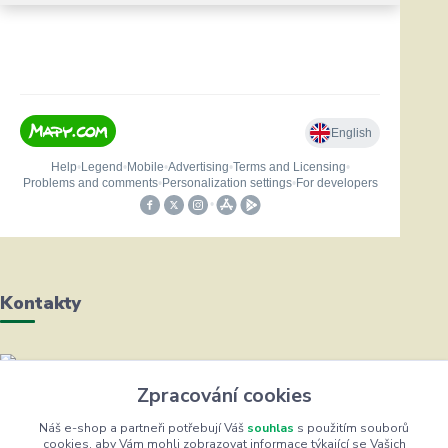
Kontakty
Helena Bayerová
Zpracování cookies
+420 604 711 491
(Po-Čt, 8-16 hod.)
Náš e-shop a partneři potřebují Váš
souhlas
s použitím souborů
cookies, aby Vám mohli zobrazovat informace týkající se Vašich