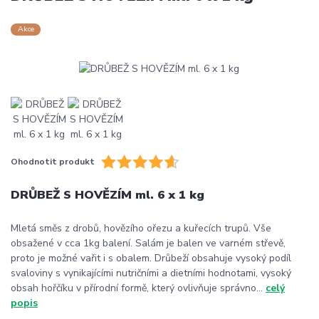
Akce
Ohodnotit produkt
DRŮBEŽ S HOVĚZÍM ml. 6 x 1 kg
Mletá směs z drobů, hovězího ořezu a kuřecích trupů. Vše
obsažené v cca 1kg balení. Salám je balen ve varném střevě,
proto je možné vařit i s obalem. Drůbeží obsahuje vysoký podíl
svaloviny s vynikajícími nutričními a dietními hodnotami, vysoký
obsah hořčíku v přírodní formě, který ovlivňuje správno...
celý
popis