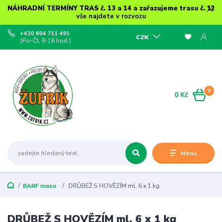
NÁHRADNÍ TERMÍNY TRAS č. 13 a 14 a zařazujeme trasu č. 12
vše najdete v rozvozu
+420 604 711 491
CZK
(Po-Čt, 8-16 hod.)
0
0 Kč
Menu
BARF maso
DRŮBEŽ S HOVĚZÍM ml. 6 x 1 kg
DRŮBEŽ S HOVĚZÍM ml. 6 x 1 kg