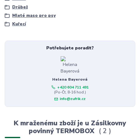
Drůbež
Mleté maso pro psy
Kuřecí
Potřebujete poradit?
Helena Bayerová
+420 604 711 491
(Po-Čt, 8-16 hod.)
info@zufrik.cz
K mraženému zboží je u Zásilkovny
povinný TERMOBOX
2