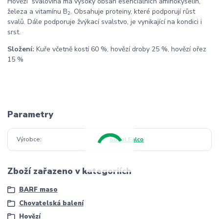
Hovězí svalovina má vysoký obsah esenciálních aminokyselin,
železa a vitamínu B
. Obsahuje proteiny, které podporují růst
2
svalů. Dále podporuje žvýkací svalstvo, je vynikající na kondici i
srst.
Složení:
Kuře včetně kostí 60 %, hovězí droby 25 %, hovězí ořez
15 %
Parametry
Výrobce
Sokol Falco
Zboží zařazeno v kategoriích
BARF maso
Chovatelská balení
Hovězí