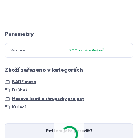
Parametry
Výrobce
ZOO krmiva Pošvář
Zboží zařazeno v kategoriích
BARF maso
Drůbež
Masové kosti a chrupavky pro psy
Kuřecí
Potřebujete poradit?