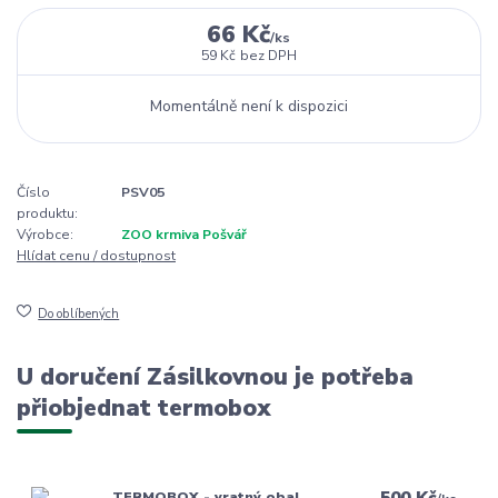
66 Kč
/
ks
59 Kč
bez DPH
Momentálně není k dispozici
Číslo
PSV05
produktu:
Výrobce:
ZOO krmiva Pošvář
Hlídat cenu / dostupnost
Do oblíbených
U doručení Zásilkovnou je potřeba
přiobjednat termobox
500 Kč
TERMOBOX - vratný obal