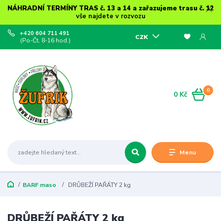
NÁHRADNÍ TERMÍNY TRAS č. 13 a 14 a zařazujeme trasu č. 12
vše najdete v rozvozu
+420 604 711 491
CZK
(Po-Čt, 8-16 hod.)
0
0 Kč
Menu
BARF maso
DRŮBEŽÍ PAŘÁTY 2 kg
DRŮBEŽÍ PAŘÁTY 2 kg