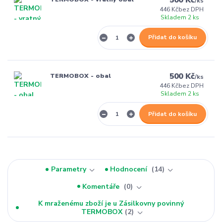
/
ks
446 Kč
bez DPH
Skladem 2 ks
Přidat do košíku
500 Kč
TERMOBOX - obal
/
ks
446 Kč
bez DPH
Skladem 2 ks
Přidat do košíku
Parametry
Hodnocení
14
Komentáře
0
K mraženému zboží je u Zásilkovny povinný
TERMOBOX
2