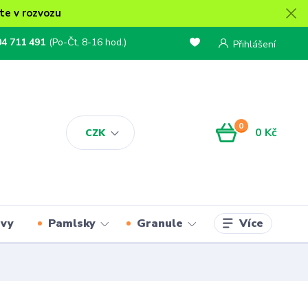
te v rozvozu
04 711 491
(Po-Čt, 8-16 hod.)
Přihlášení
0
0 Kč
CZK
Více
rvy
Pamlsky
Granule