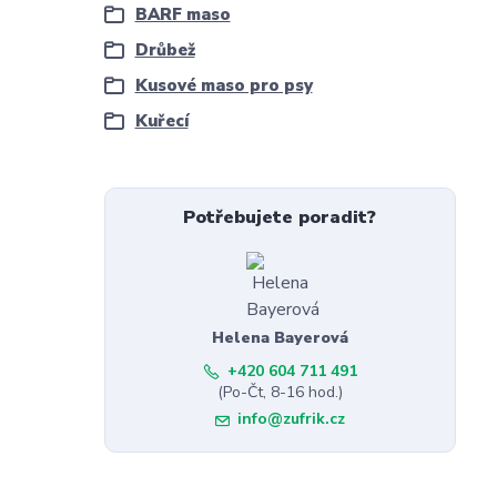
BARF maso
Drůbež
Kusové maso pro psy
Kuřecí
Potřebujete poradit?
Helena Bayerová
+420 604 711 491
(Po-Čt, 8-16 hod.)
info@zufrik.cz