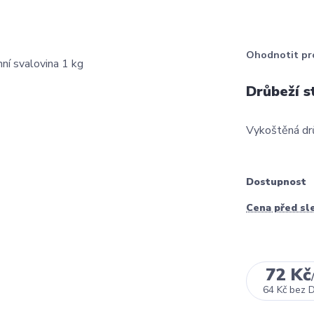
Ohodnotit pr
Drůbeží s
Vykoštěná drů
Dostupnost
Cena před sl
72 Kč
64 Kč
bez 