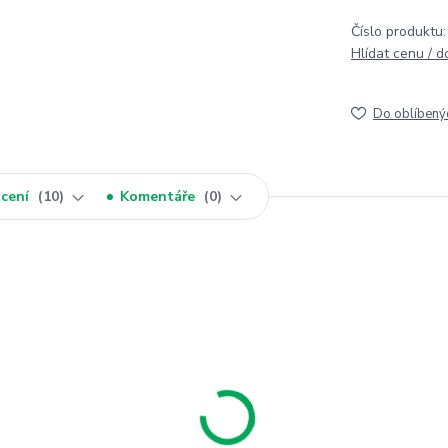
Číslo produktu:
Hlídat cenu / 
Do oblíbený
cení
10
Komentáře
0