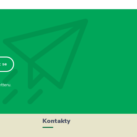
t se
tteru.
Kontakty