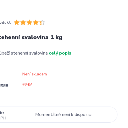
odukt
tehenní svalovina 1 kg
beží stehenní svalovina
celý popis
Není skladem
evou
72 Kč
/
ks
Momentálně není k dispozici
DPH