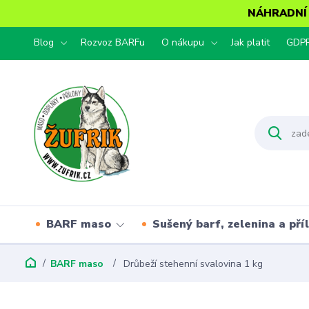
NÁHRADNÍ T
Blog
Rozvoz BARFu
O nákupu
Jak platit
GDP
BARF maso
Sušený barf, zelenina a pří
BARF maso
Drůbeží stehenní svalovina 1 kg