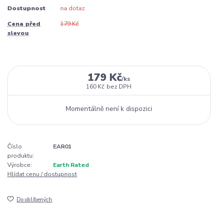
Dostupnost
na dotaz
Cena před
179 Kč
slevou
179 Kč
/
ks
160 Kč
bez DPH
Momentálně není k dispozici
Číslo
EAR01
produktu:
Výrobce:
Earth Rated
Hlídat cenu / dostupnost
Do oblíbených