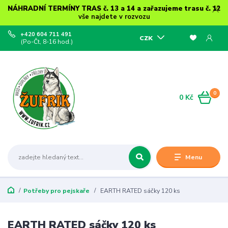
NÁHRADNÍ TERMÍNY TRAS č. 13 a 14 a zařazujeme trasu č. 12
vše najdete v rozvozu
+420 604 711 491
CZK
(Po-Čt, 8-16 hod.)
0
0 Kč
Menu
Potřeby pro pejskaře
EARTH RATED sáčky 120 ks
EARTH RATED sáčky 120 ks