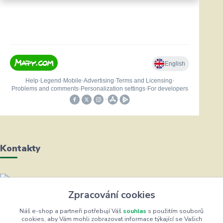
Kontakty
Helena Bayerová
Zpracování cookies
+420 604 711 491
(Po-Čt, 8-16 hod.)
Náš e-shop a partneři potřebují Váš
souhlas
s použitím souborů
cookies, aby Vám mohli zobrazovat informace týkající se Vašich