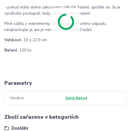
- pokud máte doma zakoupeno několik balení, ujistěte se, že je
využíváte postupně, tedy od nejstarších balení
Plné sáčky s exkrementy dávejte do směsného odpadu,
nesplachujte je ani je nenechávejte volně ležet.
Velikost:
33 x 22,9 cm
Balení:
120 ks
Parametry
Výrobce
Earth Rated
Zboží zařazeno v kategoriích
Doplňky