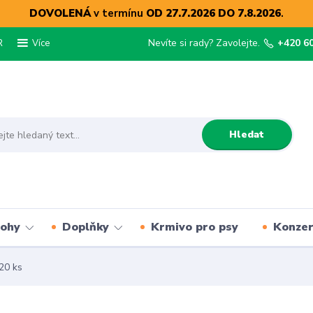
DOVOLENÁ
v termínu
OD 27.7.2026 DO 7.8.2026
.
R
Nevíte si rady? Zavolejte.
+420 6
Více
Hledat
lohy
Doplňky
Krmivo pro psy
Konze
20 ks