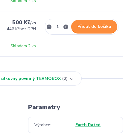
Skladem 2 ks
500 Kč
/
ks
Přidat do košíku
446 Kč
bez DPH
Skladem 2 ks
Zásilkovny povinný TERMOBOX
2
Parametry
Výrobce
Earth Rated