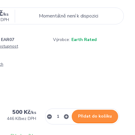
č
/
ks
Momentálně není k dispozici
 DPH
EAR07
Výrobce:
Earth Rated
dostupnost
ch
500 Kč
/
ks
Přidat do košíku
446 Kč
bez DPH