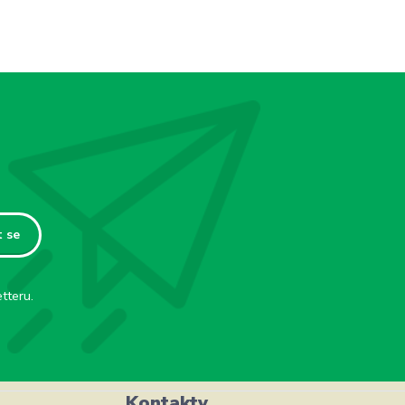
t se
tteru.
Kontakty