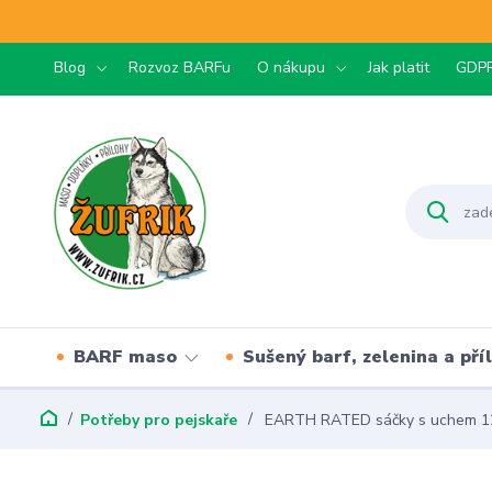
Blog
Rozvoz BARFu
O nákupu
Jak platit
GDP
BARF maso
Sušený barf, zelenina a pří
Potřeby pro pejskaře
EARTH RATED sáčky s uchem 1