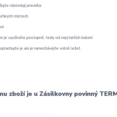
jte následují pravidla:
vlhkých místech
ní
e je využíváte postupně, tedy od nejstarších balení
lachujte je ani je nenechávejte volně ležet.
u zboží je u Zásilkovny povinný T