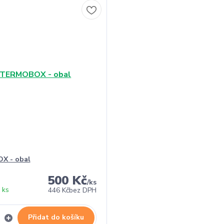
X - obal
500 Kč
/
ks
 ks
446 Kč
bez DPH
Přidat do košíku