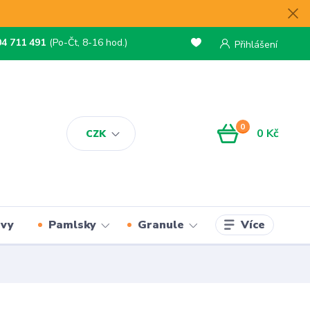
04 711 491
(Po-Čt, 8-16 hod.)
Přihlášení
0
0 Kč
CZK
Více
rvy
Pamlsky
Granule