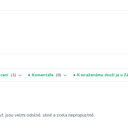
cení
1
Komentáře
0
K mraženému zboží je u 
t, jsou velmi odolné, silné a zcela nepropustné.