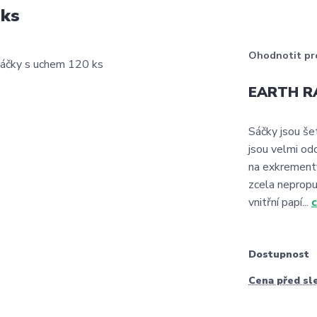
 ks
Ohodnotit pr
EARTH RA
Sáčky jsou še
jsou velmi od
na exkrementy
zcela nepropu
vnitřní papí...
c
Dostupnost
Cena před sl