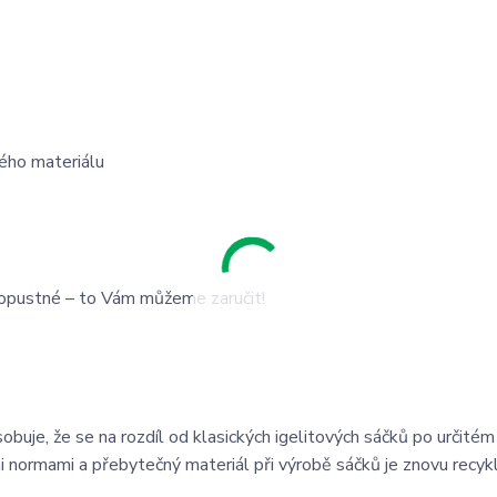
ného materiálu
epropustné – to Vám můžeme zaručit!
obuje, že se na rozdíl od klasických igelitových sáčků po určitém
ými normami a přebytečný materiál při výrobě sáčků je znovu recy