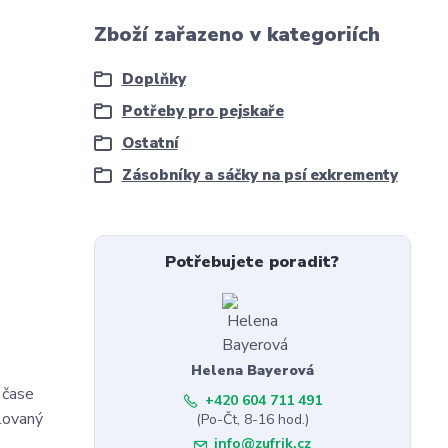
Zboží zařazeno v kategoriích
Doplňky
Potřeby pro pejskaře
Ostatní
Zásobníky a sáčky na psí exkrementy
Potřebujete poradit?
Helena Bayerová
 čase
+420 604 711 491
klovaný
(Po-Čt, 8-16 hod.)
info@zufrik.cz