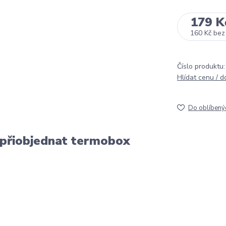
179 K
160 Kč
bez
Číslo produktu:
Hlídat cenu / 
Do oblíbený
 přiobjednat termobox