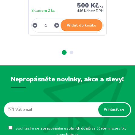
500 Kč
/
ks
Skladem 2 ks
Skladem 2 ks
446 Kč
bez DPH
Přidat do košíku
Nepropásněte novinky, akce a slevy!
Přihlásit se
Souhlasím se
zpracováním osobních údajů
za účelem rozesílky
newsletteru.