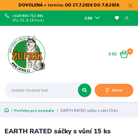
DOVOLENÁ
v termínu
OD 27.7.2026 DO 7.8.2026
.
+420 604 711 491
CZK
(Po-Čt, 8-16 hod.)
0
0 Kč
Menu
Potřeby pro pejskaře
EARTH RATED sáčky s vůní 15 ks
EARTH RATED sáčky s vůní 15 ks