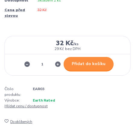
Dostupnost
Skladem 2 ks
Cena před
32 Kč
slevou
32 Kč
/
ks
29 Kč
bez DPH
Přidat do košíku
Číslo
EAR03
produktu:
Výrobce:
Earth Rated
Hlídat cenu / dostupnost
Do oblíbených