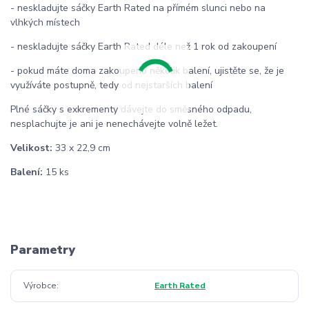
- neskladujte sáčky Earth Rated na přímém slunci nebo na
vlhkých místech
- neskladujte sáčky Earth Rated déle než 1 rok od zakoupení
- pokud máte doma zakoupeno několik balení, ujistěte se, že je
využíváte postupně, tedy od nejstarších balení
Plné sáčky s exkrementy dávejte do směsného odpadu,
nesplachujte je ani je nenechávejte volně ležet.
Velikost:
33 x 22,9 cm
Balení:
15 ks
Parametry
Výrobce
Earth Rated