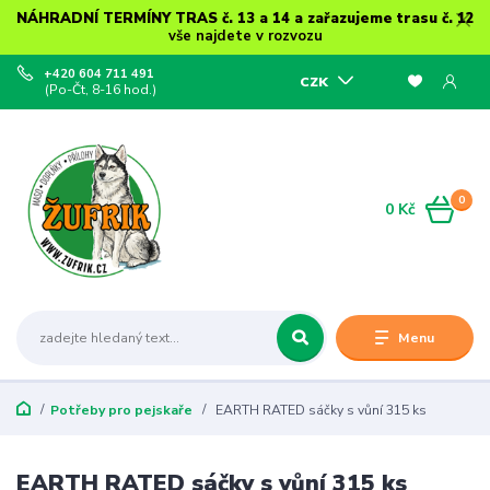
NÁHRADNÍ TERMÍNY TRAS č. 13 a 14 a zařazujeme trasu č. 12
vše najdete v rozvozu
+420 604 711 491
CZK
(Po-Čt, 8-16 hod.)
0
0 Kč
Menu
Potřeby pro pejskaře
EARTH RATED sáčky s vůní 315 ks
EARTH RATED sáčky s vůní 315 ks