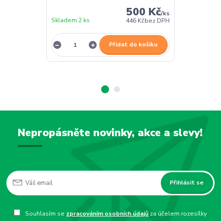
500 Kč
/
ks
Skladem 2 ks
Skladem 2 ks
446 Kč
bez DPH
Přidat do košíku
Nepropásněte novinky, akce a slevy!
Přihlásit se
Souhlasím se
zpracováním osobních údajů
za účelem rozesílky