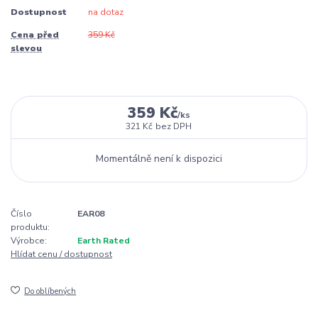
Dostupnost
na dotaz
Cena před
359 Kč
slevou
359 Kč
/
ks
321 Kč
bez DPH
Momentálně není k dispozici
Číslo
EAR08
produktu:
Výrobce:
Earth Rated
Hlídat cenu / dostupnost
Do oblíbených