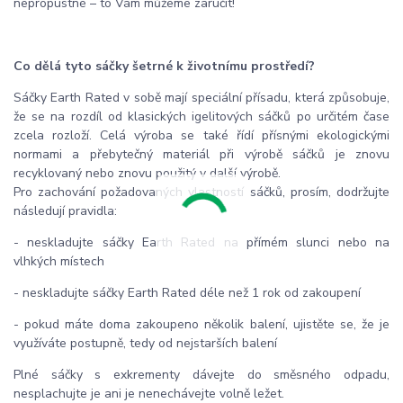
nepropustné – to Vám můžeme zaručit!
Co dělá tyto sáčky šetrné k životnímu prostředí?
Sáčky Earth Rated v sobě mají speciální přísadu, která způsobuje,
že se na rozdíl od klasických igelitových sáčků po určitém čase
zcela rozloží. Celá výroba se také řídí přísnými ekologickými
normami a přebytečný materiál při výrobě sáčků je znovu
recyklovaný nebo znovu použitý v další výrobě.
Pro zachování požadovaných vlastností sáčků, prosím, dodržujte
následují pravidla:
- neskladujte sáčky Earth Rated na přímém slunci nebo na
vlhkých místech
- neskladujte sáčky Earth Rated déle než 1 rok od zakoupení
- pokud máte doma zakoupeno několik balení, ujistěte se, že je
využíváte postupně, tedy od nejstarších balení
Plné sáčky s exkrementy dávejte do směsného odpadu,
nesplachujte je ani je nenechávejte volně ležet.