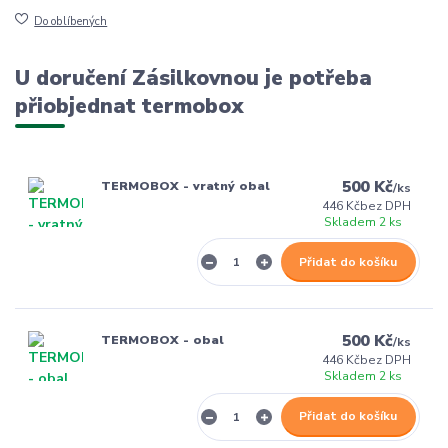
Do oblíbených
U doručení Zásilkovnou je potřeba
přiobjednat termobox
500 Kč
TERMOBOX - vratný obal
/
ks
446 Kč
bez DPH
Skladem 2 ks
Přidat do košíku
500 Kč
TERMOBOX - obal
/
ks
446 Kč
bez DPH
Skladem 2 ks
Přidat do košíku