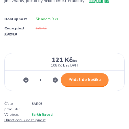
jiné značky, pokud by někdo chtěl). Praktický ...
celý popis
Dostupnost
Skladem 9 ks
Cena před
121 Kč
slevou
121 Kč
/
ks
108 Kč
bez DPH
Přidat do košíku
Číslo
EAR05
produktu:
Výrobce:
Earth Rated
Hlídat cenu / dostupnost