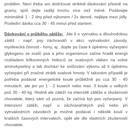
problém. Není třeba ani dodržovat striktně dávkování přesně na
gramy, spíš dejte raději trochu více než méně. Podávejte
minimálně 1 - 2 dny před výkonem / 2x denně, nejlépe mezi jídly.
Poslední dávka cca 30 - 45 minut před startem.
Dávkování v průběhu zátěže:
Jde li o vytrvalou a dlouhodobou
zátěž - např. psy záchranáři v akci, vytrvalostní závody,
myslivecká činnost - hony, aj., dojde po čase k úplnému vyčerpání
glykogenu ze svalů psa a jeho organismus začne hradit energii
rozkladem bílkovinných řetězců ze svalových vláken na volné
aminokyseliny a tak dochází ke snižování výkonu až k úplnému
vyčerpání při značné ztrátě svalové hmoty. V takovém případě je
potřeba podávat energetické koule průběžně po cca 30 - 40
minutách, ale jen po 1 - 2 kusech nebo max. 3 koule u velkých
psů 30 - 40 kg. Hodně ale záleží na intenzitě zátěže a zkušenosti
chovatele, který sám už pozná, že začíná být pes vyčerpaný. V
intenzivní zátěži, např. u záchranářských psů nebo při
vytrvalostních závodech je možné podávat i několik koulí v
kratších časových intervalech, opět ale dle vlastních zkušeností
chovatele.