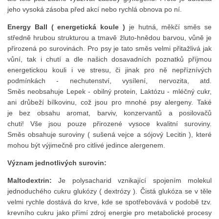
jeho vysoká zásoba před akcí nebo rychlá obnova po ní.
Energy Ball ( energetická koule )
je hutná, měkčí směs se
středně hrubou strukturou a tmavě žluto-hnědou barvou, vůně je
přirozená po surovinách. Pro psy je tato směs velmi přitažlivá jak
vůní, tak i chutí a dle našich dosavadních poznatků příjmou
energetickou kouli i ve stresu, či jinak pro ně nepříznívých
podmínkách - nechutenství, vysílení, nervozita, atd.
Směs neobsahuje Lepek - obilný protein, Laktózu - mléčný cukr,
ani drůbeží bílkovinu, což jsou pro mnohé psy alergeny. Také
je bez obsahu aromat, barviv, konzervantů a posilovačů
chuti! Vše jsou pouze přirozené vysoce kvalitní suroviny.
Směs obsahuje suroviny ( sušená vejce a sójový Lecitin ), které
mohou být výjimečně pro citlivé jedince alergenem.
Význam jednotlivých surovin:
Maltodextrin:
Je polysacharid vznikající spojením molekul
jednoduchého cukru glukózy ( dextrózy ). Čistá glukóza se v těle
velmi rychle dostává do krve, kde se spotřebovává v podobě tzv.
krevního cukru jako přímí zdroj energie pro metabolické procesy