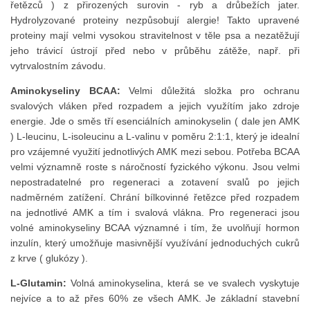
řetězců ) z přirozených surovin - ryb a drůbežích jater.
Hydrolyzované proteiny nezpůsobují alergie! Takto upravené
proteiny mají velmi vysokou stravitelnost v těle psa a nezatěžují
jeho trávicí ústrojí před nebo v průběhu zátěže, např. při
vytrvalostním závodu.
Aminokyseliny BCAA:
Velmi důležitá složka pro ochranu
svalových vláken před rozpadem a jejich využítím jako zdroje
energie. Jde o směs tří esenciálních aminokyselin ( dale jen AMK
) L-leucinu, L-isoleucinu a L-valinu v poměru 2:1:1, který je idealní
pro vzájemné využití jednotlivých AMK mezi sebou. Potřeba BCAA
velmi významně roste s náročností fyzického výkonu. Jsou velmi
nepostradatelné pro regeneraci a zotavení svalů po jejich
nadměrném zatížení. Chrání bílkovinné řetězce před rozpadem
na jednotlivé AMK a tím i svalová vlákna. Pro regeneraci jsou
volné aminokyseliny BCAA významné i tím, že uvolňují hormon
inzulín, který umožňuje masivnější využívání jednoduchých cukrů
z krve ( glukózy ).
L-Glutamin:
Volná aminokyselina, která se ve svalech vyskytuje
nejvíce a to až přes 60% ze všech AMK. Je základní stavební