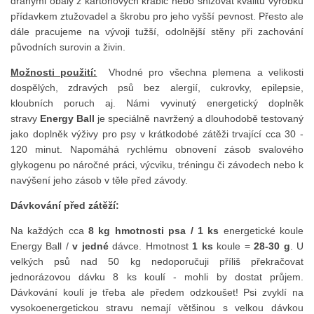
drahými obaly z kartonových krabic nebo snižovat kvalitu výrobku
přídavkem ztužovadel a škrobu pro jeho vyšší pevnost. Přesto ale
dále pracujeme na vývoji tužší, odolnější stěny při zachování
původních surovin a živin.
Možnosti použití:
Vhodné pro všechna plemena a velikosti
dospělých, zdravých psů bez alergií, cukrovky, epilepsie,
kloubních poruch aj. Námi vyvinutý energetický doplněk
stravy
Energy Ball
je speciálně navržený a dlouhodobě testovaný
jako doplněk výživy pro psy v krátkodobé zátěži trvající cca 30 -
120 minut. Napomáhá rychlému obnovení zásob svalového
glykogenu po náročné práci, výcviku, tréningu či závodech nebo k
navýšení jeho zásob v těle před závody.
Dávkování před zátěží:
Na každých cca
8 kg hmotnosti psa / 1 ks
energetické koule
Energy Ball /
v jedné
dávce. Hmotnost
1 ks
koule =
28-30 g
. U
velkých psů nad 50 kg nedoporučuji příliš překračovat
jednorázovou dávku 8 ks koulí - mohli by dostat průjem.
Dávkování koulí je třeba ale předem odzkoušet! Psi zvyklí na
vysokoenergetickou stravu nemají většinou s velkou dávkou