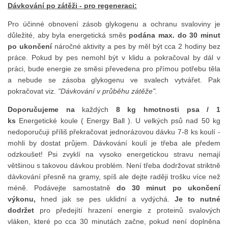
Dávkování po zátěži - pro regeneraci:
Pro účinné obnovení zásob glykogenu a ochranu svaloviny je
důležité, aby byla energetická směs
podána max. do 30 minut
po ukončení
náročné aktivity a pes by měl být cca 2 hodiny bez
práce. Pokud by pes nemohl být v klidu a pokračoval by dál v
práci, bude energie ze směsi převedena pro přímou potřebu těla
a nebude se zásoba glykogenu ve svalech vytvářet. Pak
pokračovat viz.
"Dávkování v průběhu zátěže".
Doporučujeme na
každých
8 kg hmotnosti psa / 1
ks
Energetické koule ( Energy Ball ). U velkých psů nad 50 kg
nedoporučuji příliš překračovat jednorázovou dávku 7-8 ks koulí -
mohli by dostat průjem. Dávkování koulí je třeba ale předem
odzkoušet! Psi zvyklí na vysoko energetickou stravu nemají
většinou s takovou dávkou problém. Není třeba dodržovat striktně
dávkování přesně na gramy, spíš ale dejte raději trošku více než
méně. Podávejte samostatně
do 30 minut po ukončení
výkonu,
hned jak se pes uklidní a vydýchá.
Je to nutné
dodržet
pro předejítí hrazení energie z proteinů svalových
vláken, které po cca 30 minutách začne, pokud není doplněna