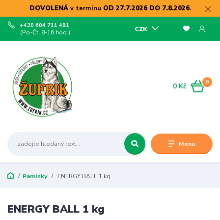
DOVOLENÁ
v termínu
OD 27.7.2026 DO 7.8.2026
.
+420 604 711 491
CZK
(Po-Čt, 8-16 hod.)
0
0 Kč
Menu
Pamlsky
ENERGY BALL 1 kg
ENERGY BALL 1 kg