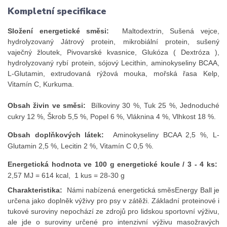
Kompletní specifikace
Složení energetické směsi:
Maltodextrin, Sušená vejce,
hydrolyzovaný Játrový protein, mikrobiální protein, sušený
vaječný žloutek, Pivovarské kvasnice, Glukóza ( Dextróza ),
hydrolyzovaný rybí protein, sójový Lecithin, aminokyseliny BCAA,
L-Glutamin, extrudovaná rýžová mouka, mořská řasa Kelp,
Vitamín C, Kurkuma.
Obsah živin ve směsi:
Bílkoviny 30 %, Tuk 25 %, Jednoduché
cukry 12 %, Škrob 5,5 %, Popel 6 %, Vláknina 4 %, Vlhkost 18 %.
Obsah doplňkových látek:
Aminokyseliny BCAA 2,5 %, L-
Glutamin 2,5 %, Lecitin 2 %, Vitamín C 0,5 %.
Energetická hodnota ve 100 g energetické koule / 3 - 4 ks:
2,57 MJ = 614 kcal, 1 kus = 28-30 g
Charakteristika:
Námi nabízená energetická směsEnergy Ball je
určena jako doplněk výživy pro psy v zátěži. Základní proteinové i
tukové suroviny nepochází ze zdrojů pro lidskou sportovní výživu,
ale jde o suroviny určené pro intenzivní výživu masožravých