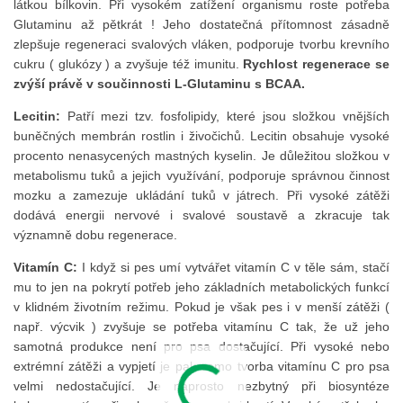
látkou bílkovin. Při vysokém zatížení organismu roste potřeba
Glutaminu až pětkrát ! Jeho dostatečná přítomnost zásadně
zlepšuje regeneraci svalových vláken, podporuje tvorbu krevního
cukru ( glukózy ) a zvyšuje též imunitu.
Rychlost regenerace se
zvýší právě v součinnosti L-Glutaminu s BCAA.
Lecitin:
Patří mezi tzv. fosfolipidy, které jsou složkou vnějších
buněčných membrán rostlin i živočichů. Lecitin obsahuje vysoké
procento nenasycených mastných kyselin. Je důležitou složkou v
metabolismu tuků a jejich využívání, podporuje správnou činnost
mozku a zamezuje ukládání tuků v játrech. Při vysoké zátěži
dodává energii nervové i svalové soustavě a zkracuje tak
významně dobu regenerace.
Vitamín C:
I když si pes umí vytvářet vitamín C v těle sám, stačí
mu to jen na pokrytí potřeb jeho základních metabolických funkcí
v klidném životním režimu. Pokud je však pes i v menší zátěži (
např. výcvik ) zvyšuje se potřeba vitamínu C tak, že už jeho
samotná produkce není pro psa dostačující. Při vysoké nebo
extrémní zátěži a vypjetí je pak samo tvorba vitamínu C pro psa
velmi nedostačující. Je naprosto nezbytný při biosyntéze