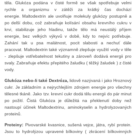
těla. Glukóza podána v čisté formě se však spotřebuje velmi
rychle a organizmu v zátěži za krátký čas dochází
energie. Maltodextrin ale uvolňuje molekuly glukózy postupně a
po delší dobu, což zabraňuje kolísání obsahu krevního cukru v
krvi, stabilizuje jeho hladinu, takže tělo má neustálý příjem
energie, bez velkých výkyvů v době, kdy to nejvíc potřebuje.
Zahání tak u psa malátnost, pocit slabosti a nechuť dále
pracovat. Maltodextrin také významně zlepšuje využití vody v těle
- zlepšuje vstřebatelnost tekutiny a zároveň dodává energii pro
svaly. Zabraňuje efektu přepitého žaludku ( těžký žaludek ) z čisté
vody.
Glukóza nebo-li také Dextróza,
lidově nazývaná i jako Hroznový
cukr. Je základním a nejrychlejším zdrojem energie pro všechny
tělesné tkáně. Jako tzv. krevní cukr dodá tělu energii do pár minut
po požití. Čistá Glukóza je důležitá na překlenutí doby než
nastoupí účinek Maltodextrinu, aminokyselin a hydrolyzovaných
proteinů.
Proteiny:
Pivovarské kvasnice, sušená vejce, játra, rybí protein.
Jsou to hydrolýzou upravené bílkoviny ( zkrácení bílkovinných