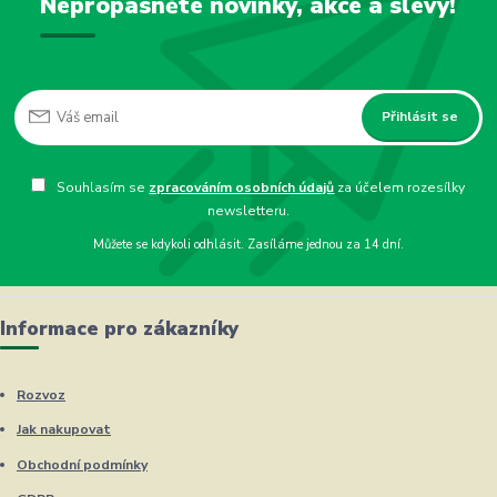
Nepropásněte novinky, akce a slevy!
Přihlásit se
Souhlasím se
zpracováním osobních údajů
za účelem rozesílky
newsletteru.
Můžete se kdykoli odhlásit. Zasíláme jednou za 14 dní.
Informace pro zákazníky
Rozvoz
Jak nakupovat
Obchodní podmínky