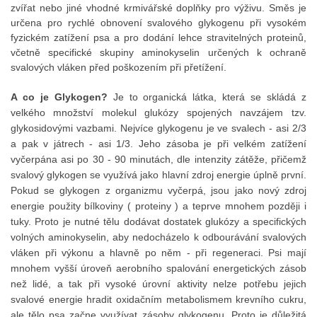
zvířat nebo jiné vhodné krmivářské doplňky pro výživu. Směs je
určena pro rychlé obnovení svalového glykogenu při vysokém
fyzickém zatížení psa a pro dodání lehce stravitelných proteinů,
včetně specifické skupiny aminokyselin určených k ochraně
svalových vláken před poškozením při přetížení.
A co je Glykogen?
Je to organická látka, která se skládá z
velkého množství molekul glukózy spojených navzájem tzv.
glykosidovými vazbami. Nejvíce glykogenu je ve svalech - asi 2/3
a pak v játrech - asi 1/3. Jeho zásoba je při velkém zatížení
vyčerpána asi po 30 - 90 minutách, dle intenzity zátěže, přičemž
svalový glykogen se využívá jako hlavní zdroj energie úplně první.
Pokud se glykogen z organizmu vyčerpá, jsou jako nový zdroj
energie použity bílkoviny ( proteiny ) a teprve mnohem později i
tuky. Proto je nutné tělu dodávat dostatek glukózy a specifických
volných aminokyselin, aby nedocházelo k odbourávání svalových
vláken při výkonu a hlavně po něm - při regeneraci. Psi mají
mnohem vyšší úroveň aerobního spalování energetických zásob
než lidé, a tak při vysoké úrovní aktivity nelze potřebu jejich
svalové energie hradit oxidačním metabolismem krevního cukru,
ale tělo psa začne využívat zásoby glykogenu. Proto je důležitá