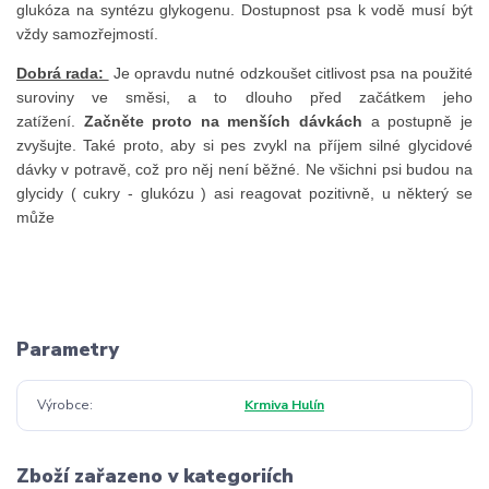
glukóza na syntézu glykogenu. Dostupnost psa k vodě musí být
vždy samozřejmostí.
Dobrá rada:
Je opravdu nutné odzkoušet citlivost psa na použité
suroviny ve směsi, a to dlouho před začátkem jeho
zatížení.
Začněte proto na menších dávkách
a postupně je
zvyšujte. Také proto, aby si pes zvykl na příjem silné glycidové
dávky v potravě, což pro něj není běžné. Ne všichni psi budou na
glycidy ( cukry - glukózu ) asi reagovat pozitivně, u některý se
může
Parametry
Výrobce
Krmiva Hulín
Zboží zařazeno v kategoriích