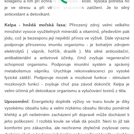
kolagenu a tím při ochraně chrupavek i kostí. Vysoká potřeba ho
je ve stresu a při větším pracovním zatížení. Je to silný
antioxidant a detoxikant.
Kelpa - hnědá mořská řasa:
Přirozený zdroj velmi velkého
množství vysoce využitelných minerálů a vitamínů, především pak
jódu, což je bezesporu její největší přínos ve výživě. Dále výrazné
podporuje přirozenou imunitu organizmu - je bohatým zdrojem
elektrolytů ( vápník, hořčík, draslík ). Má silné antioxidační,
antibakteriální a antivirové účinky, čímž zvyšuje regenerační
schopnost organismu. Podporuje imunitní systém a správný
metabolismus vápníku. Urychluje rekonvalescenci po vysoké
fyzické zátěží. Podporuje mozek a mozkové funkce - stimulant
mozkových funkcí - zvyšuje chuť psa závod dokončit. Kelpa je
velmi účinná při detoxikace organismu a vylučování toxinů z těla.
Upozornění:
Energetický doplněk výživy ve tvaru koule je díky
vysokému obsahu tuku a velmi nízkému obsahu škrobu poměrně
křehký a při nešetrném zacházení při dopravě může docházet k
jeho poškození. I rozbitá koule se však dá použít. Není to již tak
komfortní pro zákazníka, ale nechceme zbytečně zvyšovat cenu