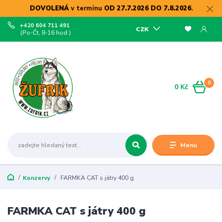
DOVOLENÁ
v termínu
OD 27.7.2026 DO 7.8.2026
.
+420 604 711 491
CZK
(Po-Čt, 8-16 hod.)
0
0 Kč
Menu
Konzervy
FARMKA CAT s játry 400 g
FARMKA CAT s játry 400 g