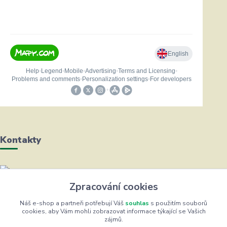
Kontakty
Helena Bayerová
Zpracování cookies
+420 604 711 491
(Po-Čt, 8-16 hod.)
Náš e-shop a partneři potřebují Váš
souhlas
s použitím souborů
cookies, aby Vám mohli zobrazovat informace týkající se Vašich
zájmů.
info@zufrik.cz