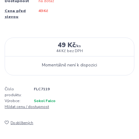
Dostupnost
na dotaz
Cena před
49 Kč
slevou
49 Kč
/
ks
44 Kč
bez DPH
Momentálně není k dispozici
Číslo
FLC7119
produktu:
Výrobce:
Sokol Falco
Hlídat cenu / dostupnost
Do oblíbených