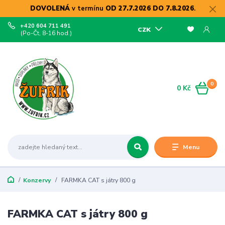
DOVOLENÁ
v termínu
OD 27.7.2026 DO 7.8.2026
.
+420 604 711 491
CZK
(Po-Čt, 8-16 hod.)
0
0 Kč
Menu
Konzervy
FARMKA CAT s játry 800 g
FARMKA CAT s játry 800 g