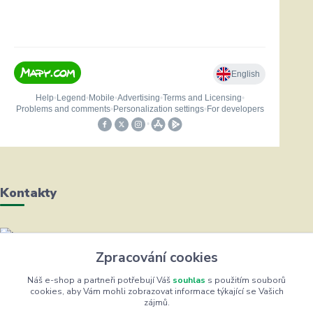
Kontakty
Helena Bayerová
Zpracování cookies
+420 604 711 491
(Po-Čt, 8-16 hod.)
Náš e-shop a partneři potřebují Váš
souhlas
s použitím souborů
cookies, aby Vám mohli zobrazovat informace týkající se Vašich
zájmů.
info@zufrik.cz