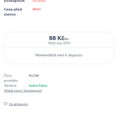
Dostupnost
na dotaz
Cena před
88 Kč
slevou
88 Kč
/
ks
79 Kč
bez DPH
Momentálně není k dispozici
Číslo
FLC04
produktu:
Výrobce:
Sokol Falco
Hlídat cenu / dostupnost
Do oblíbených