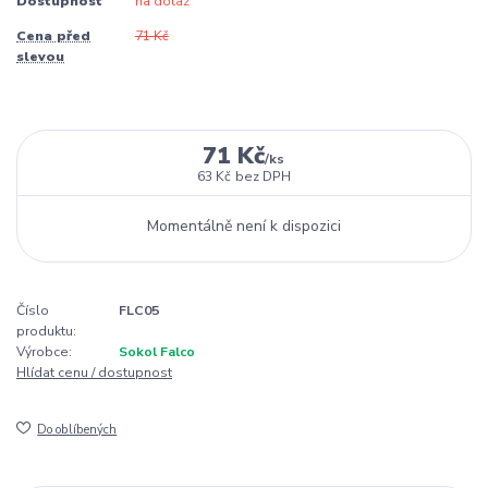
Dostupnost
na dotaz
Cena před
71 Kč
slevou
71 Kč
/
ks
63 Kč
bez DPH
Momentálně není k dispozici
Číslo
FLC05
produktu:
Výrobce:
Sokol Falco
Hlídat cenu / dostupnost
Do oblíbených