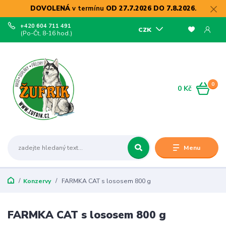
DOVOLENÁ
v termínu
OD 27.7.2026 DO 7.8.2026
.
+420 604 711 491
CZK
(Po-Čt, 8-16 hod.)
0
0 Kč
Menu
Konzervy
FARMKA CAT s lososem 800 g
FARMKA CAT s lososem 800 g