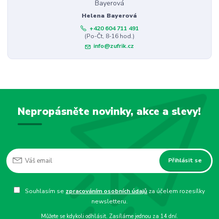
Helena Bayerová
+420 604 711 491
(Po-Čt, 8-16 hod.)
info@zufrik.cz
Nepropásněte novinky, akce a slevy!
Přihlásit se
Souhlasím se
zpracováním osobních údajů
za účelem rozesílky
newsletteru.
Můžete se kdykoli odhlásit. Zasíláme jednou za 14 dní.