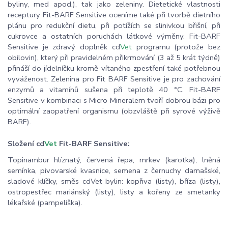
byliny, med apod.), tak jako zeleniny. Dietetické vlastnosti
receptury Fit-BARF Sensitive oceníme také při tvorbě dietního
plánu pro redukční dietu, při potížích se slinivkou břišní, při
cukrovce a ostatních poruchách látkové výměny. Fit-BARF
Sensitive je zdravý doplněk cd
Vet
programu (protože bez
obilovin), který při pravidelném přikrmování (3 až 5 krát týdně)
přináší do jídelníčku kromě vítaného zpestření také potřebnou
vyváženost. Zelenina pro Fit BARF Sensitive je pro zachování
enzymů a vitamínů sušena při teplotě 40 °C. Fit-BARF
Sensitive v kombinaci s Micro Mineralem tvoří dobrou bázi pro
optimální zaopatření organismu (obzvláště při syrové výživě
BARF).
Složení cd
Vet
Fit-BARF Sensitive:
Topinambur hlíznatý, červená řepa, mrkev (karotka), lněná
semínka, pivovarské kvasnice, semena z černuchy damašské,
sladové klíčky, směs cdVet bylin: kopřiva (listy), bříza (listy),
ostropestřec mariánský (listy), listy a kořeny ze smetanky
lékařské (pampeliška).