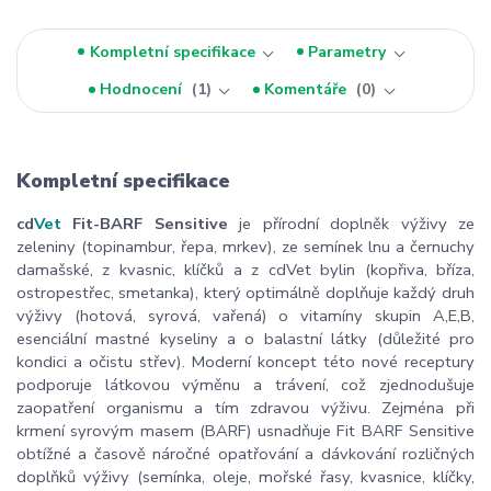
Kompletní specifikace
Parametry
Hodnocení
1
Komentáře
0
Kompletní specifikace
cd
Vet
Fit-BARF Sensitive
je přírodní doplněk výživy ze
zeleniny (topinambur, řepa, mrkev), ze semínek lnu a černuchy
damašské, z kvasnic, klíčků a z cdVet bylin (kopřiva, bříza,
ostropestřec, smetanka), který optimálně doplňuje každý druh
výživy (hotová, syrová, vařená) o vitamíny skupin A,E,B,
esenciální mastné kyseliny a o balastní látky (důležité pro
kondici a očistu střev). Moderní koncept této nové receptury
podporuje látkovou výměnu a trávení, což zjednodušuje
zaopatření organismu a tím zdravou výživu. Zejména při
krmení syrovým masem (BARF) usnadňuje Fit BARF Sensitive
obtížné a časově náročné opatřování a dávkování rozličných
doplňků výživy (semínka, oleje, mořské řasy, kvasnice, klíčky,