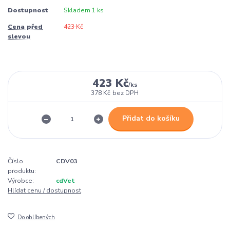
Dostupnost
Skladem 1 ks
Cena před
423 Kč
slevou
423 Kč
/
ks
378 Kč
bez DPH
Přidat do košíku
Číslo
CDV03
produktu:
Výrobce:
cdVet
Hlídat cenu / dostupnost
Do oblíbených