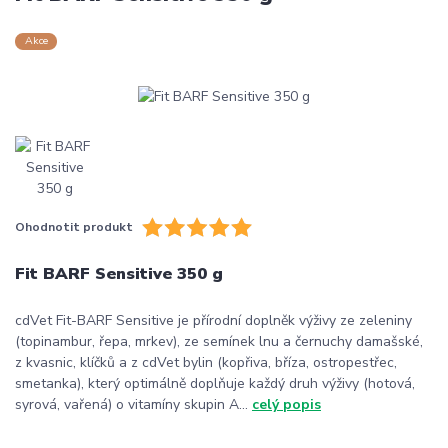
Akce
Ohodnotit produkt
Fit BARF Sensitive 350 g
cdVet Fit-BARF Sensitive je přírodní doplněk výživy ze zeleniny
(topinambur, řepa, mrkev), ze semínek lnu a černuchy damašské,
z kvasnic, klíčků a z cdVet bylin (kopřiva, bříza, ostropestřec,
smetanka), který optimálně doplňuje každý druh výživy (hotová,
syrová, vařená) o vitamíny skupin A...
celý popis