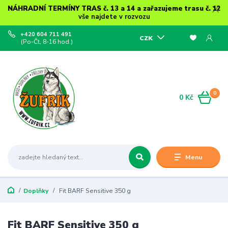
NÁHRADNÍ TERMÍNY TRAS č. 13 a 14 a zařazujeme trasu č. 12
vše najdete v rozvozu
+420 604 711 491
CZK
(Po-Čt, 8-16 hod.)
0
0 Kč
Menu
Doplňky
Fit BARF Sensitive 350 g
Fit BARF Sensitive 350 g