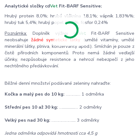
Analytické složky cd
Vet
Fit-BARF Sensitive:
Hrubý protein 8,0%; hrubá vláknina 18,1%; vápník 1,83%%;
hrubý tuk 5,4%; hrubý popel 12,4%, fosfor 0,24%
Poznámka:
Doplněk výživy cd
Vet
Fit-BARF Sensitive
neobsahuje
žádné syntetické látky
(umělé vitamíny, umělé
minerální látky, plniva, konzervanty apod.). Smíchán je pouze z
čistě přírodních komponentů. Proto nemá žádné vedlejší
účinky, nezpůsobuje resistence a nehrozí nebezpečí z jeho
nechtěného předávkování.
Běžné denní množství podávané zeleniny nahraďte:
Kočka a malý pes do 10 kg:
……….… 1 odměrka
Střední pes 10 až 30 kg:
….............… 2 odměrky
Velký pes nad 30 kg:
……………….... 3 odměrky
Jedna odměrka odpovídá hmotnosti cca 4,5 g