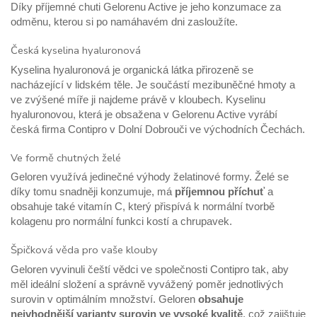
Díky příjemné chuti Gelorenu Active je jeho konzumace za
odměnu, kterou si po namáhavém dni zasloužíte.
Česká kyselina hyaluronová
Kyselina hyaluronová je organická látka přirozeně se
nacházející v lidském těle. Je součástí mezibuněčné hmoty a
ve zvýšené míře ji najdeme právě v kloubech. Kyselinu
hyaluronovou, která je obsažena v Gelorenu Active vyrábí
česká firma Contipro v Dolní Dobrouči ve východních Čechách.
Ve formě chutných želé
Geloren využívá jedinečné výhody želatinové formy. Želé se
díky tomu snadněji konzumuje, má
příjemnou příchuť
a
obsahuje také vitamín C, který přispívá k normální tvorbě
kolagenu pro normální funkci kostí a chrupavek.
Špičková věda pro vaše klouby
Geloren vyvinuli čeští vědci ve společnosti Contipro tak, aby
měl ideální složení a správně vyvážený poměr jednotlivých
surovin v optimálním množství. Geloren
obsahuje
nejvhodnější varianty surovin ve vysoké kvalitě
, což zajištuje