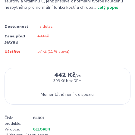
želatiny a vitamínu C, jenž přispívá k normální tvorbě kolagenu
nezbytného pro normální funkci kostí a chrupa...
celý popis
Dostupnost
na dotaz
Cena před
499 Kč
slevou
Ušetříte
57 Kč (
11
% sleva)
442 Kč
/
ks
395 Kč
bez DPH
Momentálně není k dispozici
Číslo
GLR01
produktu:
Výrobce:
GELOREN