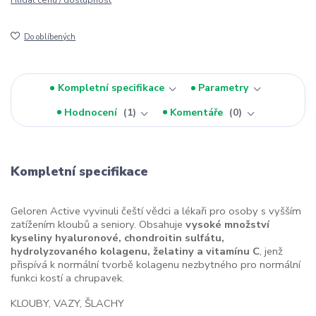
Hlídat cenu / dostupnost
Do oblíbených
Kompletní specifikace
Parametry
Hodnocení
1
Komentáře
0
Kompletní specifikace
Geloren Active vyvinuli čeští vědci a lékaři pro osoby s vyšším
zatížením kloubů a seniory. Obsahuje
vysoké množství
kyseliny hyaluronové, chondroitin sulfátu,
hydrolyzovaného kolagenu, želatiny a vitamínu C
, jenž
přispívá k normální tvorbě kolagenu nezbytného pro normální
funkci kostí a chrupavek.
KLOUBY, VAZY, ŠLACHY