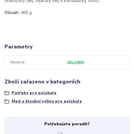
(kokosový olej, řepkový olej a karnaubský vosk).
Obsah:
400 g
Parametry
Výrobce
GELOREN
Zboží zařazeno v kategoriích
Potřeby pro pejskaře
Med a kloubní výživa pro pejskaře
Potřebujete poradit?