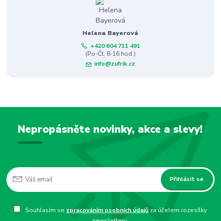
Helena Bayerová
+420 604 711 491
(Po-Čt, 8-16 hod.)
info@zufrik.cz
Nepropásněte novinky, akce a slevy!
Přihlásit se
Souhlasím se
zpracováním osobních údajů
za účelem rozesílky
newsletteru.