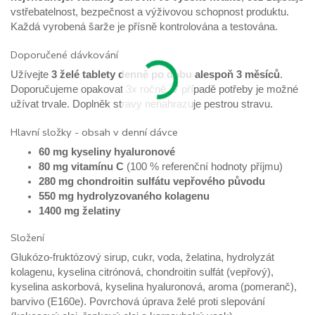
vstřebatelnost, bezpečnost a výživovou schopnost produktu.
Každá vyrobená šarže je přísně kontrolována a testována.
Doporučené dávkování
Užívejte
3 želé tablety denně po dobu alespoň 3 měsíců
.
Doporučujeme opakovat 3x ročně. V případě potřeby je možné
užívat trvale. Doplněk stravy nenahrazuje pestrou stravu.
Hlavní složky - obsah v denní dávce
60 mg kyseliny hyaluronové
80 mg vitamínu C
(100 % referenční hodnoty příjmu)
280 mg chondroitin sulfátu vepřového původu
550 mg hydrolyzovaného kolagenu
1400 mg želatiny
Složení
Glukózo-fruktózový sirup, cukr, voda, želatina, hydrolyzát
kolagenu, kyselina citrónová, chondroitin sulfát (vepřový),
kyselina askorbová, kyselina hyaluronová, aroma (pomeranč),
barvivo (E160e). Povrchová úprava želé proti slepování