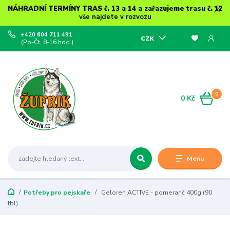
NÁHRADNÍ TERMÍNY TRAS č. 13 a 14 a zařazujeme trasu č. 12
vše najdete v rozvozu
+420 604 711 491
CZK
(Po-Čt, 8-16 hod.)
0
0 Kč
Menu
Potřeby pro pejskaře
Geloren ACTIVE - pomeranč 400g (90
tbl)