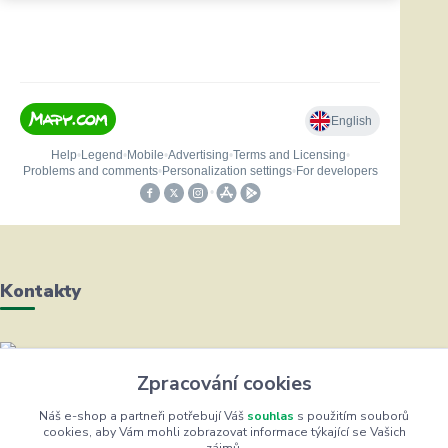
Kontakty
Helena Bayerová
Zpracování cookies
+420 604 711 491
(Po-Čt, 8-16 hod.)
Náš e-shop a partneři potřebují Váš
souhlas
s použitím souborů
cookies, aby Vám mohli zobrazovat informace týkající se Vašich
zájmů.