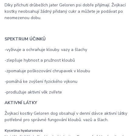
Díky příchuti drůbežích jater Geloren psi dobře přijímají. Žvýkací
kostky neobsahují žádný přidaný cukr a můžete je podávat po
neomezenou dobu.
SPEKTRUM ÚČINKŮ
-vyživuje a ochraňuje klouby. vazy a šlachy
-zlepšuje hybnost a pružnost kloubů
-zpomaluje poškozování chrupavek v kloubu
-pomáhá ke zvýšení fyzického výkonu
-prodlužuje aktivní věk zvířete
AKTIVNÍ LÁTKY
Žvýkací kostky Geloren dog obsahují v denní dávce aktivní látky
potřebné pro správné fungování kloubů. vazů a šlach.
Kyselina hyaluronová