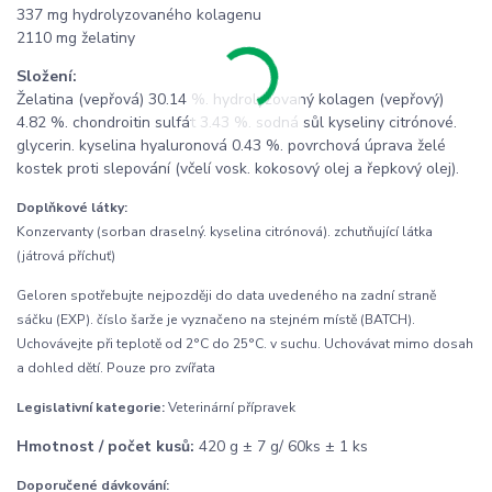
337 mg hydrolyzovaného kolagenu
2110 mg želatiny
Složení:
Želatina (vepřová) 30.14 %. hydrolyzovaný kolagen (vepřový)
4.82 %. chondroitin sulfát 3.43 %. sodná sůl kyseliny citrónové.
glycerin. kyselina hyaluronová 0.43 %. povrchová úprava želé
kostek proti slepování (včelí vosk. kokosový olej a řepkový olej).
Doplňkové látky:
Konzervanty (sorban draselný. kyselina citrónová). zchutňující látka
(játrová příchuť)
Geloren spotřebujte nejpozději do data uvedeného na zadní straně
sáčku (EXP). číslo šarže je vyznačeno na stejném místě (BATCH).
Uchovávejte při teplotě od 2°C do 25°C. v suchu. Uchovávat mimo dosah
a dohled dětí. Pouze pro zvířata
Legislativní kategorie:
Veterinární přípravek
Hmotnost / počet kusů:
420 g ± 7 g/ 60ks ± 1 ks
Doporučené dávkování: