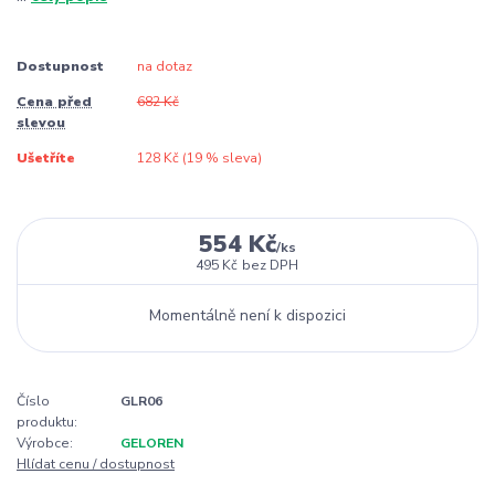
Dostupnost
na dotaz
Cena před
682 Kč
slevou
Ušetříte
128 Kč (
19
% sleva)
554 Kč
/
ks
495 Kč
bez DPH
Momentálně není k dispozici
Číslo
GLR06
produktu:
Výrobce:
GELOREN
Hlídat cenu / dostupnost