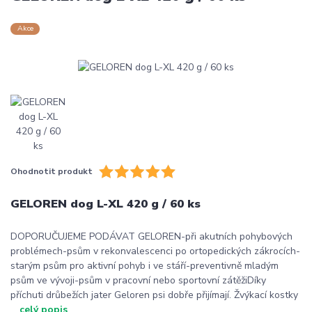
Akce
Ohodnotit produkt
GELOREN dog L-XL 420 g / 60 ks
DOPORUČUJEME PODÁVAT GELOREN-při akutních pohybových
problémech-psům v rekonvalescenci po ortopedických zákrocích-
starým psům pro aktivní pohyb i ve stáří-preventivně mladým
psům ve vývoji-psům v pracovní nebo sportovní zátěžiDíky
příchuti drůbežích jater Geloren psi dobře přijímají. Žvýkací kostky
...
celý popis