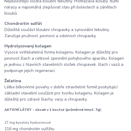
Nejdůležitější složka kloubní tekutiny. Promazává klouby. tlumí
nárazy a napomáhá zlepšovat stav při bolestech a zánětech
kloubů.
Chondroitin sulfát
Důležitá součást kloubní chrupavky a synoviální tekutiny.
Zaručuje pružnost. pevnost a odolnost chrupavky.
Hydrolyzovaný kolagen
Vysoce vstřebatelná forma kolagenu. Kolagen je důležitý pro
pevnost šlach a celkové zpevnění pohybového aparátu. Kolagen
je jednou z hlavních stavebních složek chrupavek. šlach i vazů a
podporuje jejich regeneraci.
Želatina
Látka bílkovinné povahy v dobře stravitelné formě poskytující
základní stavební součásti pro tvorbu kolagenu. Kolagen je
důležitý pro zdravé šlachy. vazy a chrupavky.
AKTIVNÍ LÁTKY - obsah v 1 kostce (průměrná hmot. 7g):
27 mg kyseliny hyaluronové
216 mg chondroitin sulfátu