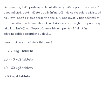
Geloren dog L-XL podávejte denně dle váhy zvířete po dobu alespoň
dvou měsíců. poté můžete podávání na 1-2 měsíce vysadit (v závislosti
na úrovni obtíží). Následně je vhodné kúru opakovat.
V případě větších
obtíží navštivte veterinárního lékaře. Přípravek podávejte bez přestávky
jako kloubní výživu. Doporučujeme během prvních 14 dní kúry
zdvojnásobit doporučenou dávku.
hmotnost psa množství - tbl denně
< 20 kg1 tableta
20 - 40 kg2 tablety
40 - 60 kg3 tablety
> 60 kg 4 tablety