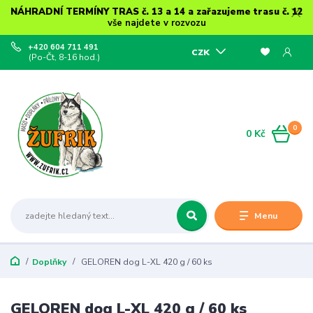
NÁHRADNÍ TERMÍNY TRAS č. 13 a 14 a zařazujeme trasu č. 12
vše najdete v rozvozu
+420 604 711 491
CZK
(Po-Čt, 8-16 hod.)
0
0 Kč
Menu
Doplňky
GELOREN dog L-XL 420 g / 60 ks
GELOREN dog L-XL 420 g / 60 ks