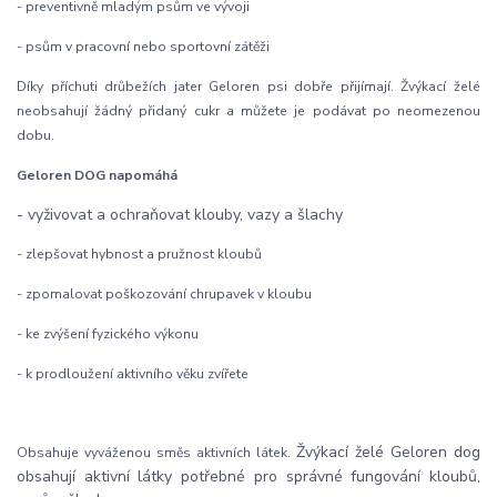
- preventivně mladým psům ve vývoji
- psům v pracovní nebo sportovní zátěži
Díky příchuti drůbežích jater Geloren psi dobře přijímají. Žvýkací želé
neobsahují žádný přidaný cukr a můžete je podávat po neomezenou
dobu.
Geloren DOG napomáhá
- vyživovat a ochraňovat klouby, vazy a šlachy
- zlepšovat hybnost a pružnost kloubů
- zpomalovat poškozování chrupavek v kloubu
- ke zvýšení fyzického výkonu
- k prodloužení aktivního věku zvířete
Žvýkací želé Geloren dog
Obsahuje vyváženou směs aktivních látek.
obsahují aktivní látky potřebné pro správné fungování kloubů,