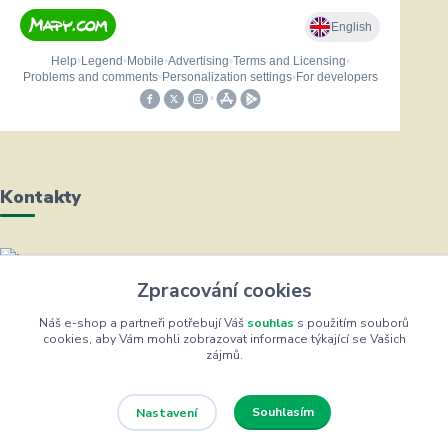
Kontakty
Helena Bayerová
Zpracování cookies
+420 604 711 491
(Po-Čt, 8-16 hod.)
Náš e-shop a partneři potřebují Váš
souhlas
s použitím souborů
cookies, aby Vám mohli zobrazovat informace týkající se Vašich
zájmů.
info@zufrik.cz
Souhlasím
Nastavení