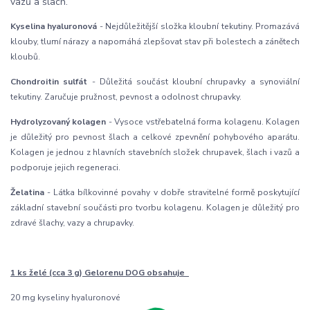
vazů a šlach.
Kyselina hyaluronová
- Nejdůležitější složka kloubní tekutiny. Promazává
klouby, tlumí nárazy a napomáhá zlepšovat stav při bolestech a zánětech
kloubů.
Chondroitin sulfát
- Důležitá součást kloubní chrupavky a synoviální
tekutiny. Zaručuje pružnost, pevnost a odolnost chrupavky.
Hydrolyzovaný kolagen
- Vysoce vstřebatelná forma kolagenu. Kolagen
je důležitý pro pevnost šlach a celkové zpevnění pohybového aparátu.
Kolagen je jednou z hlavních stavebních složek chrupavek, šlach i vazů a
podporuje jejich regeneraci.
Želatina
- Látka bílkovinné povahy v dobře stravitelné formě poskytující
základní stavební součásti pro tvorbu kolagenu. Kolagen je důležitý pro
zdravé šlachy, vazy a chrupavky.
1 ks želé (cca 3 g) Gelorenu DOG obsahuje
20 mg kyseliny hyaluronové