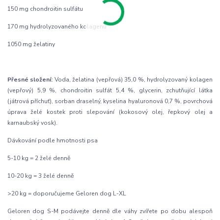
150 mg chondroitin sulfátu
170 mg hydrolyzovaného kolagenu
1050 mg želatiny
Přesné složení:
Voda, želatina (vepřová) 35,0 %, hydrolyzovaný kolagen
(vepřový) 5,9 %, chondroitin sulfát 5,4 %, glycerin, zchutňující látka
(játrová příchuť), sorban draselný, kyselina hyaluronová 0,7 %, povrchová
úprava želé kostek proti slepování (kokosový olej, řepkový olej a
karnaubský vosk).
Dávkování podle hmotnosti psa
5-10 kg = 2 želé denně
10-20 kg = 3 želé denně
>20 kg = doporučujeme Geloren dog L-XL
Geloren dog S-M podávejte denně dle váhy zvířete po dobu alespoň