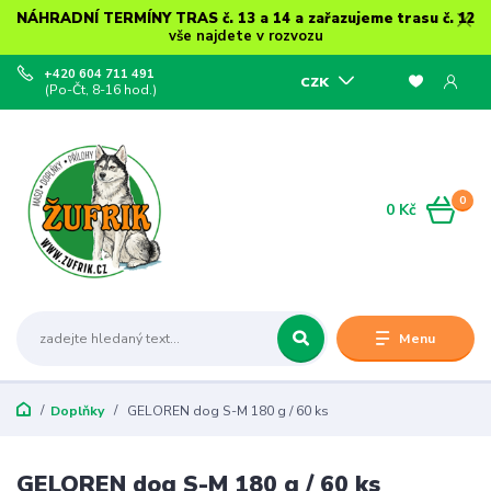
NÁHRADNÍ TERMÍNY TRAS č. 13 a 14 a zařazujeme trasu č. 12
vše najdete v rozvozu
+420 604 711 491
CZK
(Po-Čt, 8-16 hod.)
0
0 Kč
Menu
Doplňky
GELOREN dog S-M 180 g / 60 ks
GELOREN dog S-M 180 g / 60 ks