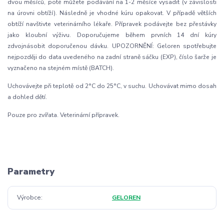
dvou měsíců, poté můžete podávání na 1-2 měsíce vysadit (v závislosti
na úrovni obtíží). Následně je vhodné kúru opakovat. V případě větších
obtíží navštivte veterinárního lékaře. Přípravek podávejte bez přestávky
jako kloubní výživu. Doporučujeme během prvních 14 dní kúry
zdvojnásobit doporučenou dávku. UPOZORNĚNÍ: Geloren spotřebujte
nejpozději do data uvedeného na zadní straně sáčku (EXP), číslo šarže je
vyznačeno na stejném místě (BATCH).
Uchovávejte při teplotě od 2°C do 25°C, v suchu. Uchovávat mimo dosah
a dohled dětí.
Pouze pro zvířata. Veterinární přípravek.
Parametry
Výrobce
GELOREN