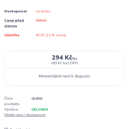
Dostupnost
na dotaz
Cena před
336 Kč
slevou
Ušetříte
42 Kč (
13
% sleva)
294 Kč
/
ks
263 Kč
bez DPH
Momentálně není k dispozici
Číslo
GLR02
produktu:
Výrobce:
GELOREN
Hlídat cenu / dostupnost