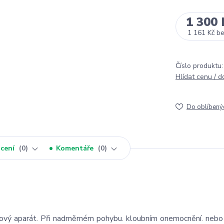
1 300 
1 161 Kč
b
Číslo produktu:
Hlídat cenu / 
Do oblíbený
cení
0
Komentáře
0
bový aparát. Při nadměrném pohybu. kloubním onemocnění. nebo 