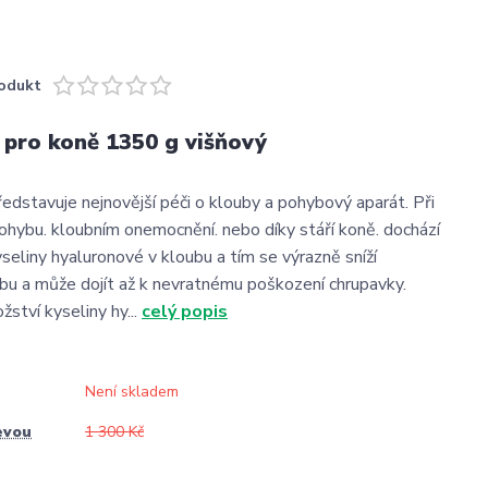
odukt
pro koně 1350 g višňový
dstavuje nejnovější péči o klouby a pohybový aparát. Při
ybu. kloubním onemocnění. nebo díky stáří koně. dochází
seliny hyaluronové v kloubu a tím se výrazně sníží
ubu a může dojít až k nevratnému poškození chrupavky.
ství kyseliny hy...
celý popis
Není skladem
evou
1 300 Kč