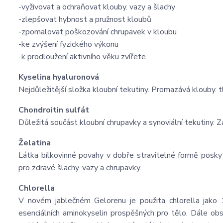
-vyživovat a ochraňovat klouby. vazy a šlachy
-zlepšovat hybnost a pružnost kloubů
-zpomalovat poškozování chrupavek v kloubu
-ke zvýšení fyzického výkonu
-k prodloužení aktivního věku zvířete
Kyselina hyaluronová
Nejdůležitější složka kloubní tekutiny. Promazává klouby.
Chondroitin sulfát
Důležitá součást kloubní chrupavky a synoviální tekutiny. 
Želatina
Látka bílkovinné povahy v dobře stravitelné formě poskytu
pro zdravé šlachy. vazy a chrupavky.
Chlorella
V novém jablečném Gelorenu je použita chlorella jako 
esenciálních aminokyselin prospěšných pro tělo. Dále obsa