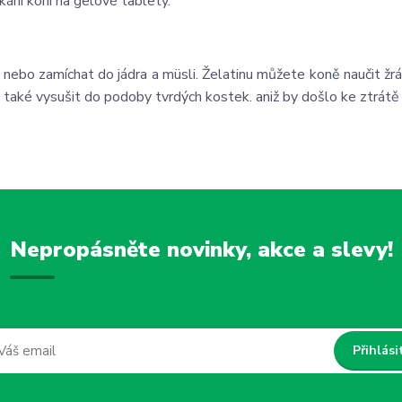
kání koní na gelové tablety.
ebo zamíchat do jádra a müsli. Želatinu můžete koně naučit žrá
aké vysušit do podoby tvrdých kostek. aniž by došlo ke ztrátě 
Nepropásněte novinky, akce a slevy!
Přihlási