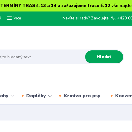
ERMÍNY TRAS č. 13 a 14 a zařazujeme trasu č. 12
vše najde
R
Nevíte si rady? Zavolejte.
+420 6
Více
Hledat
lohy
Doplňky
Krmivo pro psy
Konze