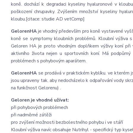
koně. dochází k degradaci kyseliny hyaluronové v kloub
poškození chrupavky. Zvýšením množství kyseliny hyalur
kloubu.[citace: studie AD vetComp]
GelorenHA
je vhodný především pro koně vystavené vyšší 
koně se symptomy kloubních problémů. Kloubní výživa s 
Geloren HA je proto vhodným doplňkem výživy koní při v
aktivního života nejen u sportovních koní. Má podpůrný
problémech s pohybovým aparátem.
GelorenHA
se prodává v praktickém kyblíku. ve kterém j
jsou upraveny tak. aby nedocházelo k odpařování vody skr
na funkčnost Gelorenu) .
Geloren je vhodné užívat:
při pohybových problémech
při nadměrné zátěži
pro zvýšení možnosti bezbolestného pohybu i ve stáří
Kloubní výživa navíc obsahuje Nutrihyl - specifický typ ky