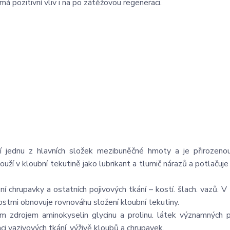
má pozitivní vliv i na po zátěžovou regeneraci.
oří jednu z hlavních složek mezibuněčné hmoty a je přirozeno
ouží v kloubní tekutině jako lubrikant a tlumič nárazů a potlačuj
chrupavky a ostatních pojivových tkání – kostí. šlach. vazů. V
ostmi obnovuje rovnováhu složení kloubní tekutiny.
tým zdrojem aminokyselin glycinu a prolinu. látek významných 
ci vazivových tkání. výživě kloubů a chrupavek.