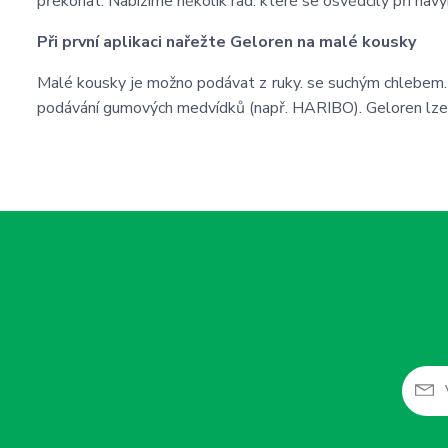
překonat. Nabízíme několik rad. které se osvědčily při navy
Při první aplikaci nařežte Geloren na malé kousky
Malé kousky je možno podávat z ruky. se suchým chlebem. n
podávání gumových medvídků (např. HARIBO). Geloren lze t