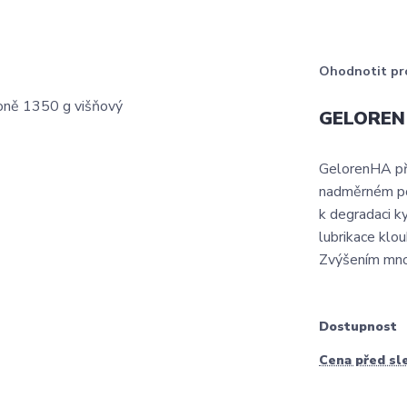
Ohodnotit pr
GELOREN 
GelorenHA pře
nadměrném poh
k degradaci ky
lubrikace klo
Zvýšením množ
Dostupnost
Cena před sl