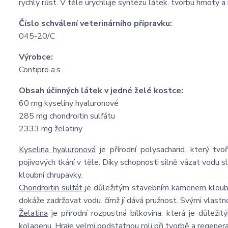
rychlý růst. V těle urychluje syntézu látek. tvorbu hmoty a 
Číslo schválení veterinárního přípravku:
045-20/C
Výrobce:
Contipro a.s.
Obsah účinných látek v jedné želé kostce:
60 mg kyseliny hyaluronové
285 mg chondroitin sulfátu
2333 mg želatiny
Kyselina hyaluronová
je přírodní polysacharid. který tv
pojivových tkání v těle. Díky schopnosti silně vázat vodu sl
kloubní chrupavky.
Chondroitin sulfát
je důležitým stavebním kamenem kloubní 
dokáže zadržovat vodu. čímž jí dává pružnost. Svými vlastn
Želatina
je přírodní rozpustná bílkovina. která je důleži
kolagenu. Hraje velmi podstatnou roli při tvorbě a regenera