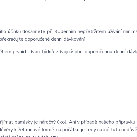
ího účinku dosáhnete při 90denním nepřetržitém užívání minim
překračujte doporučené denní dávkování.
ěhem prvních dvou týdnů zdvojnásobit doporučenou denní dávk
přijímat pamlsky je náročný úkol. Ani v případě našeho přípravku
edůvěry k želatinové formě. na počátku je tedy nutné tuto nedůvě