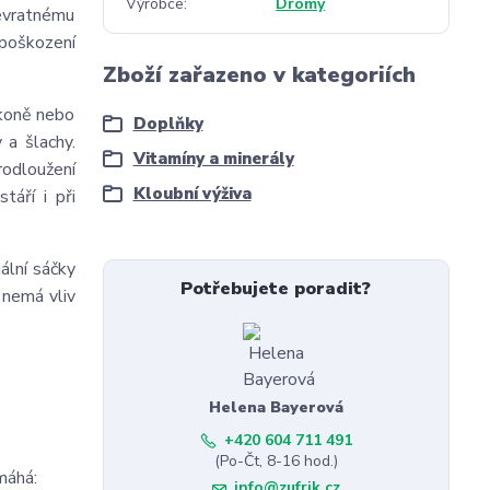
Výrobce
Dromy
nevratnému
 poškození
Zboží zařazeno v kategoriích
 koně nebo
Doplňky
 a šlachy.
Vitamíny a minerály
rodloužení
Kloubní výživa
táří i při
ální sáčky
Potřebujete poradit?
 nemá vliv
Helena Bayerová
+420 604 711 491
(Po-Čt, 8-16 hod.)
máhá:
info@zufrik.cz