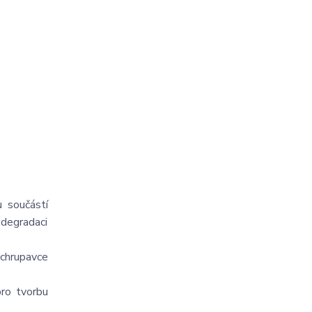
u součástí
e degradaci
 chrupavce
pro tvorbu