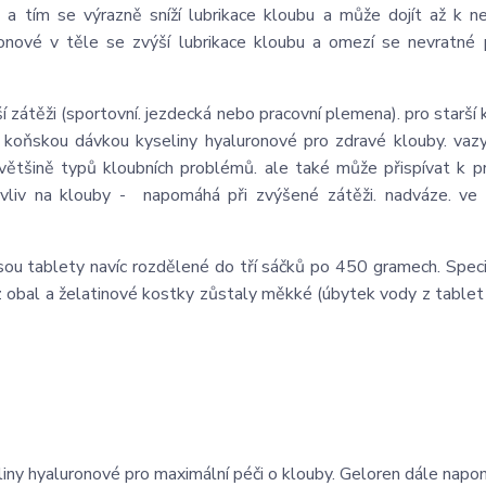
u a tím se výrazně sníží lubrikace kloubu a může dojít až k 
onové v těle se zvýší lubrikace kloubu a omezí se nevratné
zátěži (sportovní. jezdecká nebo pracovní plemena). pro starší
koňskou dávkou kyseliny hyaluronové pro zdravé klouby. vazy
ětšině typů kloubních problémů. ale také může přispívat k p
 vliv na klouby - napomáhá při zvýšené zátěži. nadváze. ve s
sou tablety navíc rozdělené do tří sáčků po 450 gramech. Speci
z obal a želatinové kostky zůstaly měkké (úbytek vody z tablet
seliny hyaluronové pro maximální péči o klouby. Geloren dále napo