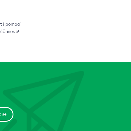
t i pomocí
účinnosti!
t se