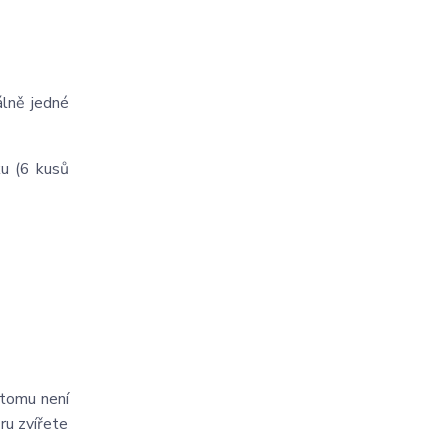
álně jedné
u (6 kusů
 tomu není
ru zvířete