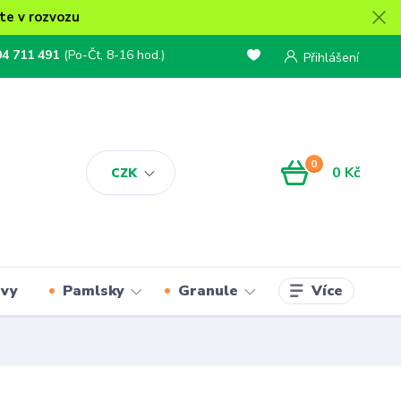
te v rozvozu
04 711 491
(Po-Čt, 8-16 hod.)
Přihlášení
0
0 Kč
CZK
Více
rvy
Pamlsky
Granule