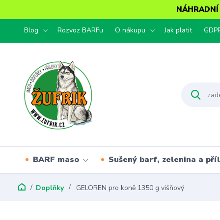
NÁHRADNÍ T
Blog
Rozvoz BARFu
O nákupu
Jak platit
GDP
BARF maso
Sušený barf, zelenina a pří
Doplňky
GELOREN pro koně 1350 g višňový