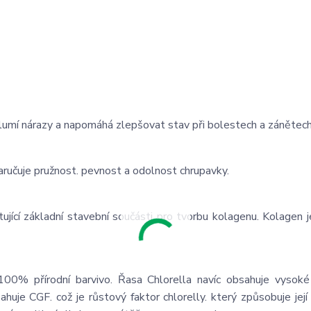
 tlumí nárazy a napomáhá zlepšovat stav při bolestech a zánětec
Zaručuje pružnost. pevnost a odolnost chrupavky.
jící základní stavební součásti pro tvorbu kolagenu. Kolagen j
100% přírodní barvivo. Řasa Chlorella navíc obsahuje vysoké
huje CGF. což je růstový faktor chlorelly. který způsobuje jej