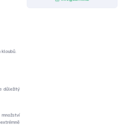
h kloubů.
e důležitý
 množství
í extrémně