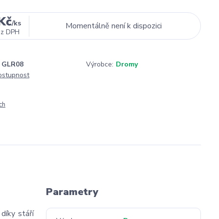
Kč
/
ks
Momentálně není k dispozici
ez DPH
GLR08
Výrobce:
Dromy
dostupnost
ch
Parametry
díky stáří