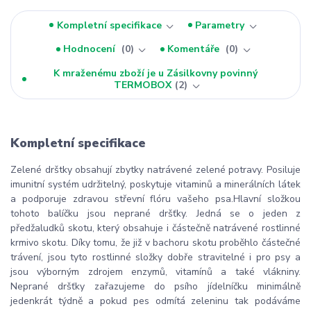
Kompletní specifikace
Parametry
Hodnocení
0
Komentáře
0
K mraženému zboží je u Zásilkovny povinný
TERMOBOX
2
Kompletní specifikace
Zelené drštky obsahují zbytky natrávené zelené potravy. Posiluje
imunitní systém udržitelný, poskytuje vitaminů a minerálních látek
a podporuje zdravou střevní flóru vašeho psa.Hlavní složkou
tohoto balíčku jsou neprané dršťky. Jedná se o jeden z
předžaludků skotu, který obsahuje i částečně natrávené rostlinné
krmivo skotu. Díky tomu, že již v bachoru skotu proběhlo částečné
trávení, jsou tyto rostlinné složky dobře stravitelné i pro psy a
jsou výborným zdrojem enzymů, vitamínů a také vlákniny.
Neprané dršťky zařazujeme do psího jídelníčku minimálně
jedenkrát týdně a pokud pes odmítá zeleninu tak podáváme