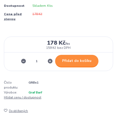
Dostupnost
Skladem 4 ks
Cena před
178 Kč
slevou
178 Kč
/
ks
159 Kč
bez DPH
Přidat do košíku
Číslo
GRBx1
produktu:
Výrobce:
Graf Barf
Hlídat cenu / dostupnost
Do oblíbených