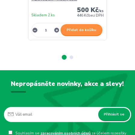
500 Kč
/
ks
Skladem 2 ks
Skladem 2 ks
446 Kč
bez DPH
Přidat do košíku
Nepropásněte novinky, akce a slevy!
Přihlásit se
Souhlasím se
zpracováním osobních údajů
za účelem rozesílky