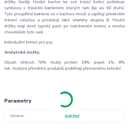
dršťky častěji. Hovězí bachor ke své trávící funkci potřebuje
symbiozu s trávícími bakteriemi, kterých tam žije asi 60 druhů.
Tyto prospěšné bakterie se v bachoru množí a zajišťují především
trávení celulózy a produkují také vitamíny skupiny B. Hovězí
dršťky mají dosti typický pach po natráveném krmivu a mnoha
chovatelům toto vadí.
Individuální krmivo pro psy.
Analytické složky:
Obsah vlhkosti 76%, hrubý protein 18%, popel 1%, 8%
tuk. Analýza přírodních produktů podléhají přirozenému kolísání.
Parametry
Výrobce
Graf Barf