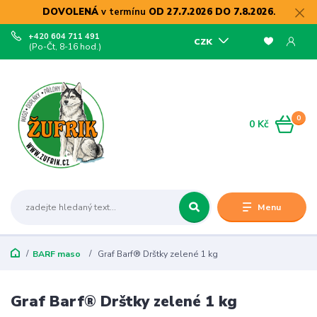
DOVOLENÁ
v termínu
OD 27.7.2026 DO 7.8.2026
.
+420 604 711 491
CZK
(Po-Čt, 8-16 hod.)
0
0 Kč
Menu
BARF maso
Graf Barf® Drštky zelené 1 kg
Graf Barf® Drštky zelené 1 kg