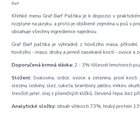
Barf.
Křehké menu Graf Barf Paštika je k dispozici v praktické
rozplyne na jazyku, a proto je oblíbené zejména u psů s pr
obsahuje všechny ingredience najednou.
Graf Barf paštika je výhradně z hovězího masa, přírod
hovězího - maso, droby a jemně nasekané kostí - ovoce a zel
Doporučená krmná dávka:
2 - 3% tělesné hmotnosti psa
Složení:
Svalovina, srdce, ovoce a zelenina, prsní kosti 
slezina, ledviny, slez, cuketa, brambory, jablko, mrkev, okurk
tresčích jater, olej z pšeničných klíčků, červená řepa, bez př
Analytické složky:
obsah vlhkosti 73%, hrubý protein 13