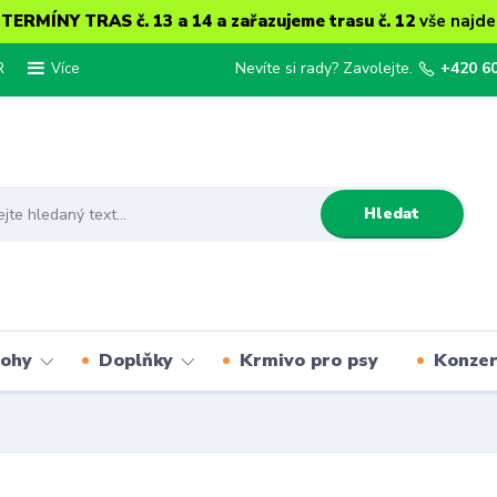
ERMÍNY TRAS č. 13 a 14 a zařazujeme trasu č. 12
vše najde
R
Nevíte si rady? Zavolejte.
+420 6
Více
Hledat
lohy
Doplňky
Krmivo pro psy
Konze