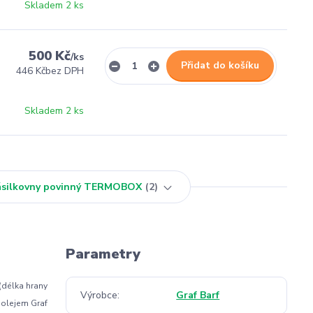
Skladem 2 ks
500 Kč
/
ks
Přidat do košíku
446 Kč
bez DPH
Skladem 2 ks
Zásilkovny povinný TERMOBOX
2
Parametry
(délka hrany
Výrobce
Graf Barf
 olejem Graf