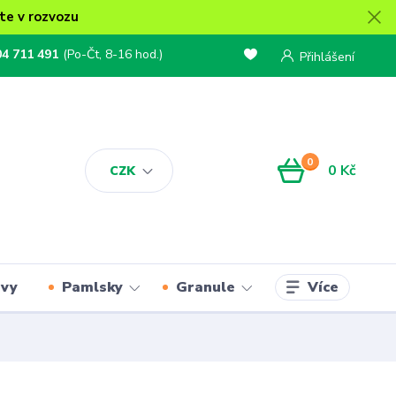
te v rozvozu
04 711 491
(Po-Čt, 8-16 hod.)
Přihlášení
0
0 Kč
CZK
Více
rvy
Pamlsky
Granule