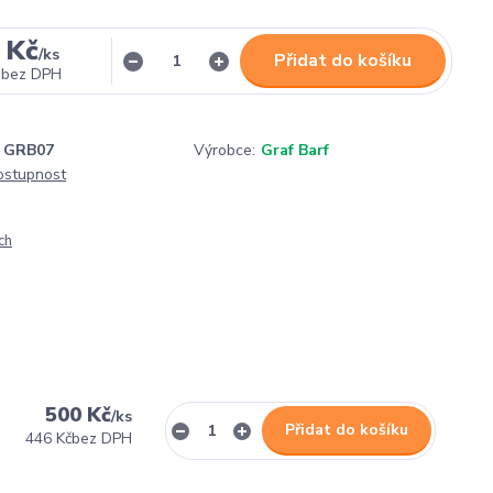
 Kč
/
ks
Přidat do košíku
bez DPH
GRB07
Výrobce:
Graf Barf
dostupnost
ch
500 Kč
/
ks
Přidat do košíku
446 Kč
bez DPH