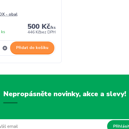
X - obal
500 Kč
/
ks
 ks
446 Kč
bez DPH
Přidat do košíku
Nepropásněte novinky, akce a slevy!
Přihlási