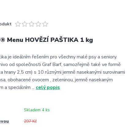
odukt
f® Menu HOVĚZÍ PAŠTIKA 1 kg
tika je ideálním řešením pro všechny malé psy a seniory.
ivo od společnosti Graf Barf, samozřejmě také ve formě
ka hrany 2,5 cm) s 10 různými jemně nasekanými surovinami
asa, obohacené ovocem , zeleninou, jemně nasekaným
 a speciálním ...
celý popis
Skladem 4 ks
evou
297 Kč