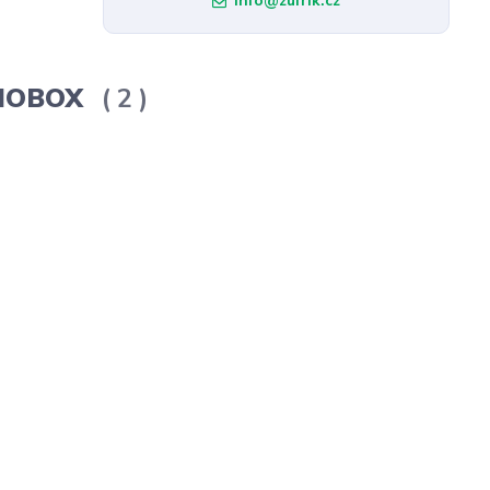
info@zufrik.cz
ERMOBOX
2