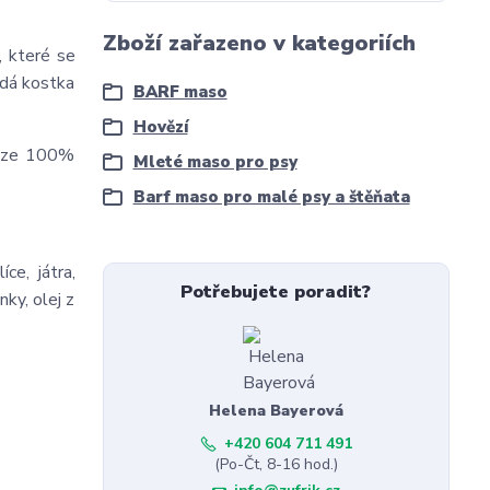
Zboží zařazeno v kategoriích
, které se
ždá kostka
BARF maso
Hovězí
e ze 100%
Mleté maso pro psy
Barf maso pro malé psy a štěňata
ce, játra,
Potřebujete poradit?
nky, olej z
Helena Bayerová
+420 604 711 491
(Po-Čt, 8-16 hod.)