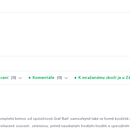
cení
0
Komentáře
0
K mraženému zboží je u 
Kompletní krmivo od společnosti Graf Barf, samozřejmě také ve formě kostiček 
obohacené ovocem , zeleninou, jemně nasekaným hovězím hrudím a speciálním