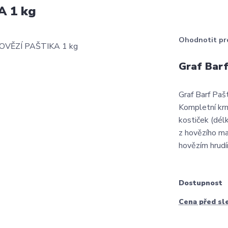
A 1 kg
Ohodnotit pr
Graf Bar
Graf Barf Paš
Kompletní krm
kostiček (dél
z hovězího m
hovězím hrudím
Dostupnost
Cena před sl