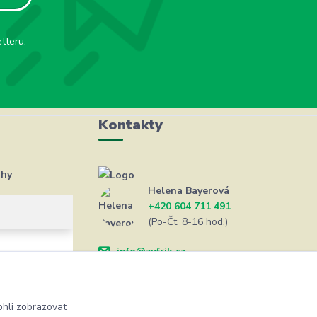
tteru.
Kontakty
ahy
Helena Bayerová
+420 604 711 491
(Po-Čt, 8-16 hod.)
info@zufrik.cz
hli zobrazovat