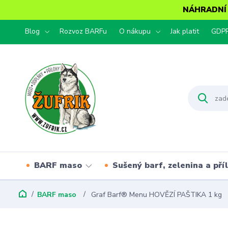
NÁHRADNÍ T
Blog
Rozvoz BARFu
O nákupu
Jak platit
GDP
BARF maso
Sušený barf, zelenina a pří
BARF maso
Graf Barf® Menu HOVĚZÍ PAŠTIKA 1 kg