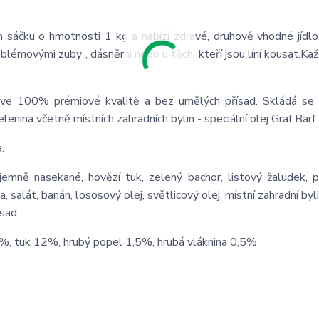
m sáčku o hmotnosti 1 kg a nabízí zdravé, druhově vhodné jídlo
oblémovými zuby , dásněmi nebo u těch, kteří jsou líní kousat.Ka
ní, ve 100% prémiové kvalitě a bez umělých přísad. Skládá s
enina včetně místních zahradních bylin - speciální olej Graf Barf
.
jemně nasekané, hovězí tuk, zelený bachor, listový žaludek, plí
a, salát, banán, lososový olej, světlicový olej, místní zahradní byli
ísad.
%, tuk 12%, hrubý popel 1,5%, hrubá vláknina 0,5%