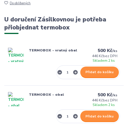
Do oblíbených
U doručení Zásilkovnou je potřeba
přiobjednat termobox
500 Kč
TERMOBOX - vratný obal
/
ks
446 Kč
bez DPH
Skladem 2 ks
Přidat do košíku
500 Kč
TERMOBOX - obal
/
ks
446 Kč
bez DPH
Skladem 2 ks
Přidat do košíku