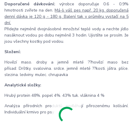
Doporučené dávkování:
výrobce doporučuje 0.6 - 0.9%
hmotnosti zvířete na den.
Má-li váš pes např. 20 kg. doporučená
denní dávka je 120 g - 180 g. Balení tak v průměru vystačí na 5
dní.
Přidejte nejméně dvojnásobné množství teplé vody a nechte jídlo
nasáknout vodou po dobu nejméně 3 hodin. Ujistěte se prosím. že
jsou všechny kostky pod vodou.
Složení:
Hovězí maso. droby a jemně mleté ??hovězí maso bez
přísad: Drštky. svalovina. srdce. jemně mleté ??kosti. játra. plíce.
slezina. ledviny. mulec. chrupavka
Analytické složky:
Hrubý protein 48%. popel 4%. 43% tuk. vláknina 4 %
Analýza přírodních produktů podléhají přirozenému kolísání.
Individuální krmivo pro psy