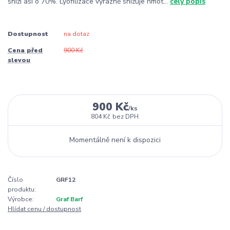
sníží asi o 70%. Lyofilizace výrazně snižuje hmot...
celý popis
Dostupnost
na dotaz
Cena před
900 Kč
slevou
900 Kč
/
ks
804 Kč
bez DPH
Momentálně není k dispozici
Číslo
GRF12
produktu:
Výrobce:
Graf Barf
Hlídat cenu / dostupnost