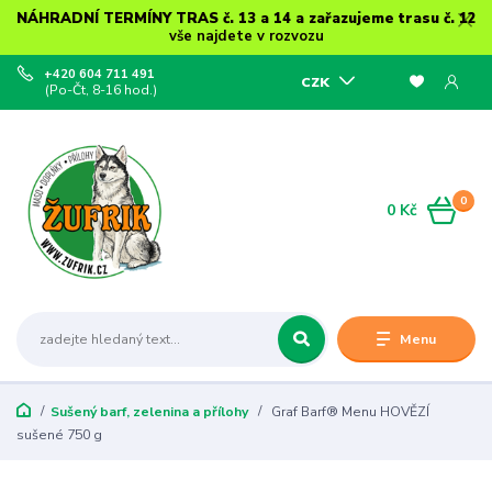
NÁHRADNÍ TERMÍNY TRAS č. 13 a 14 a zařazujeme trasu č. 12
vše najdete v rozvozu
+420 604 711 491
CZK
(Po-Čt, 8-16 hod.)
0
0 Kč
Menu
Sušený barf, zelenina a přílohy
Graf Barf® Menu HOVĚZÍ
sušené 750 g