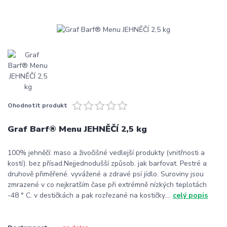
Ohodnotit produkt
Graf Barf® Menu JEHNĚČÍ 2,5 kg
100% jehněčí: maso a živočišné vedlejší produkty (vnitřnosti a
kostí). bez přísad.Nejjednodušší způsob. jak barfovat. Pestré a
druhově přiměřené. vyvážené a zdravé psí jídlo. Suroviny jsou
zmrazené v co nejkratším čase při extrémně nízkých teplotách
-48 ° C. v destičkách a pak rozřezané na kostičky....
celý popis