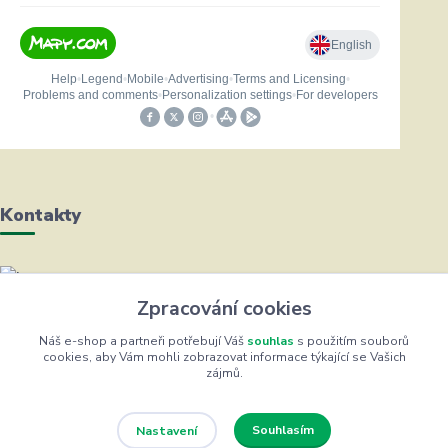
Kontakty
Helena Bayerová
Zpracování cookies
+420 604 711 491
(Po-Čt, 8-16 hod.)
Náš e-shop a partneři potřebují Váš
souhlas
s použitím souborů
cookies, aby Vám mohli zobrazovat informace týkající se Vašich
zájmů.
info@zufrik.cz
Souhlasím
Nastavení