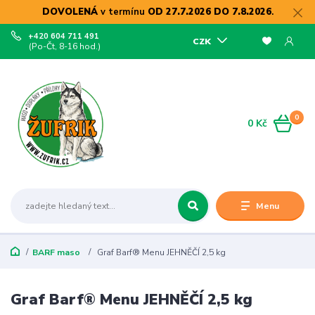
DOVOLENÁ
v termínu
OD 27.7.2026 DO 7.8.2026
.
+420 604 711 491
CZK
(Po-Čt, 8-16 hod.)
0
0 Kč
Menu
BARF maso
Graf Barf® Menu JEHNĚČÍ 2,5 kg
Graf Barf® Menu JEHNĚČÍ 2,5 kg