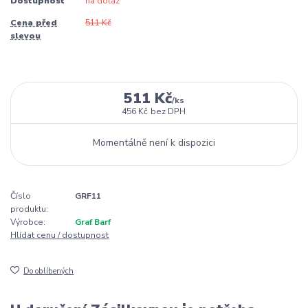
Dostupnost
na dotaz
Cena před
511 Kč
slevou
511 Kč
/
ks
456 Kč
bez DPH
Momentálně není k dispozici
Číslo
GRF11
produktu:
Výrobce:
Graf Barf
Hlídat cenu / dostupnost
Do oblíbených