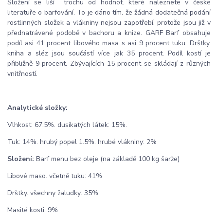
Složení se liší trochu od hodnot. které naleznete v české
literatuře o barfování. To je dáno tím. že žádná dodatečná podání
rostlinných složek a vlákniny nejsou zapotřebí. protože jsou již v
přednatrávené podobě v bachoru a knize. GARF Barf obsahuje
podíl asi 41 procent libového masa s asi 9 procent tuku. Drštky.
kniha a sléz jsou součástí více jak 35 procent. Podíl kostí je
přibližně 9 procent. Zbývajících 15 procent se skládají z různých
vnitřností.
Analytické složky:
Vlhkost: 67.5%. dusíkatých látek: 15%.
Tuk: 14%. hrubý popel 1.5%. hrubé vlákniny: 2%
Složení:
Barf menu bez oleje (na základě 100 kg šarže)
Libové maso. včetně tuku: 41%
Drštky. všechny žaludky: 35%
Masité kosti: 9%