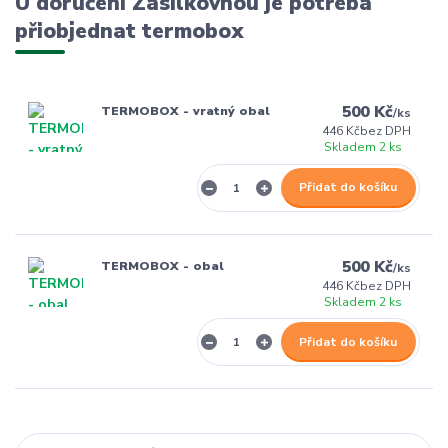
U doručení Zásilkovnou je potřeba
přiobjednat termobox
500 Kč
TERMOBOX - vratný obal
/
ks
446 Kč
bez DPH
Skladem 2 ks
Přidat do košíku
500 Kč
TERMOBOX - obal
/
ks
446 Kč
bez DPH
Skladem 2 ks
Přidat do košíku