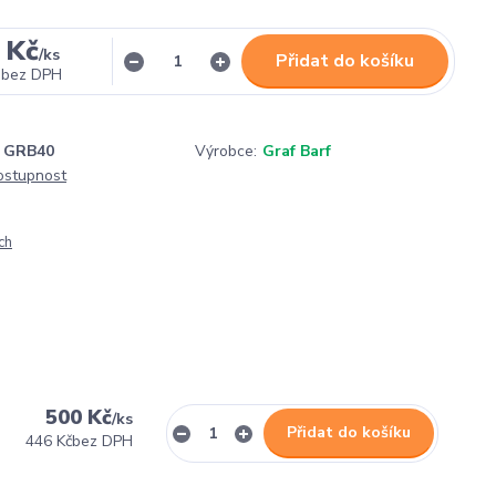
 Kč
/
ks
Přidat do košíku
bez DPH
GRB40
Výrobce:
Graf Barf
dostupnost
ch
500 Kč
/
ks
Přidat do košíku
446 Kč
bez DPH