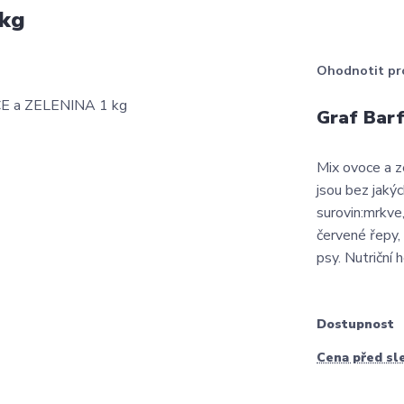
 kg
Ohodnotit pr
Graf Bar
Mix ovoce a z
jsou bez jakýc
surovin:mrkve,
červené řepy
psy. Nutriční 
Dostupnost
Cena před sl