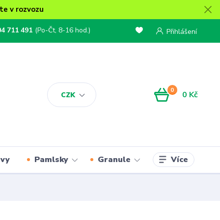
te v rozvozu
04 711 491
(Po-Čt, 8-16 hod.)
Přihlášení
0
0 Kč
CZK
Více
rvy
Pamlsky
Granule