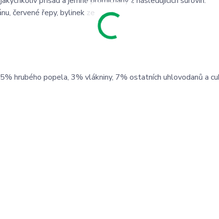
kýchkoliv přísad a jemně promíchány z následujících surovin:
ánu, červené řepy, bylinek ze
0,5% hrubého popela, 3% vlákniny, 7% ostatních uhlovodanů a cu