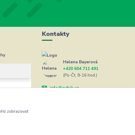
Kontakty
ahy
Helena Bayerová
+420 604 711 491
(Po-Čt, 8-16 hod.)
info@zufrik.cz
hli zobrazovat