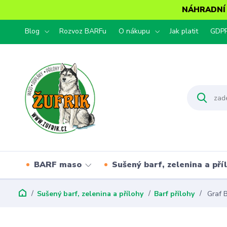
NÁHRADNÍ T
Blog
Rozvoz BARFu
O nákupu
Jak platit
GDP
BARF maso
Sušený barf, zelenina a pří
Sušený barf, zelenina a přílohy
Barf přílohy
Graf 