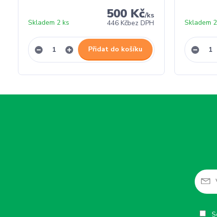
500 Kč
/
ks
Skladem 2 ks
Skladem 2
446 Kč
bez DPH
Přidat do košíku
So