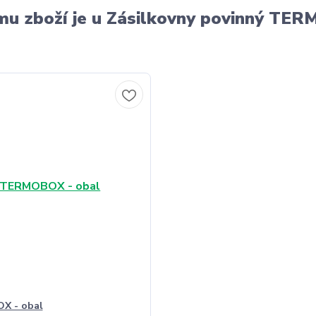
u zboží je u Zásilkovny povinný T
X - obal