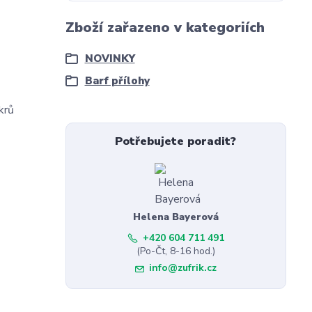
Zboží zařazeno v kategoriích
NOVINKY
Barf přílohy
krů
Potřebujete poradit?
Helena Bayerová
+420 604 711 491
(Po-Čt, 8-16 hod.)
info@zufrik.cz