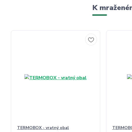
K mraženém
TERMOBOX - vratný obal
TERMOBO