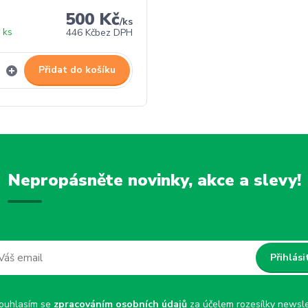
500 Kč
/
ks
 ks
446 Kč
bez DPH
Přidat do košíku
Nepropásněte novinky, akce a slevy!
Přihlási
uhlasím se
zpracováním osobních údajů
za účelem rozesílky newsle