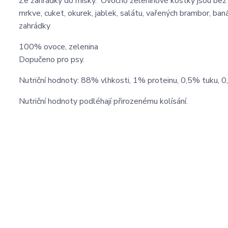
Ze zahrádky do misky. Ovocno zeleninové kostky jsou bez ja
mrkve, cuket, okurek, jablek, salátu, vařených brambor, ban
zahrádky
100% ovoce, zelenina
Dopučeno pro psy.
Nutriční hodnoty: 88% vlhkosti, 1% proteinu, 0,5% tuku, 
Nutriční hodnoty podléhají přirozenému kolísání.