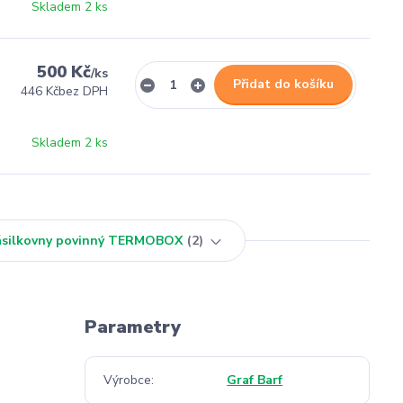
Skladem 2 ks
500 Kč
/
ks
Přidat do košíku
446 Kč
bez DPH
Skladem 2 ks
Zásilkovny povinný TERMOBOX
2
Parametry
Výrobce
Graf Barf