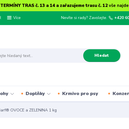
ERMÍNY TRAS č. 13 a 14 a zařazujeme trasu č. 12
vše najde
R
Nevíte si rady? Zavolejte.
+420 6
Více
Hledat
lohy
Doplňky
Krmivo pro psy
Konze
Barf® OVOCE a ZELENINA 1 kg