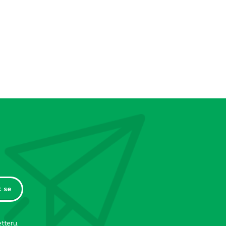
t se
tteru.