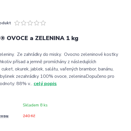
odukt
f® OVOCE a ZELENINA 1 kg
eleniny. Ze zahrádky do misky. Ovocno zeleninové kostky
hkoliv přísad a jemně promíchány z následujících
 cuket, okurek, jablek, salátu, vařených brambor, banánu,
, bylinek zezahrádky 100% ovoce, zeleninaDopučeno pro
hodnoty: 88% v...
celý popis
Skladem 8 ks
evou
240 Kč