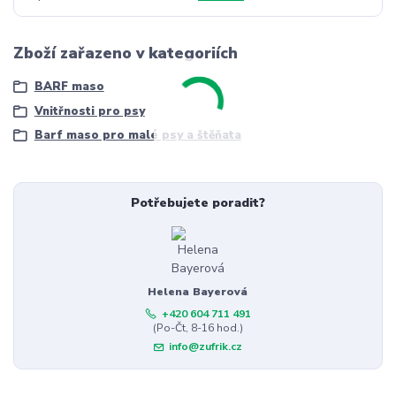
Zboží zařazeno v kategoriích
BARF maso
Vnitřnosti pro psy
Barf maso pro malé psy a štěňata
Potřebujete poradit?
Helena Bayerová
+420 604 711 491
(Po-Čt, 8-16 hod.)
info@zufrik.cz