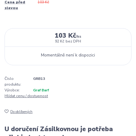
Cena před
103 Kč
slevou
103 Kč
/
ks
92 Kč
bez DPH
Momentálně není k dispozici
Číslo
GRB13
produktu:
Výrobce:
Graf Barf
Hlídat cenu / dostupnost
Do oblíbených
U doručení Zásilkovnou je potřeba