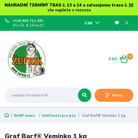
NÁHRADNÍ TERMÍNY TRAS č. 13 a 14 a zařazujeme trasu č. 12
vše najdete v rozvozu
+420 604 711 491
CZK
(Po-Čt, 8-16 hod.)
0
0 Kč
Menu
BARF maso
Vnitřnosti pro psy
Graf Barf® Vemínko 1 kg
Graf Barf® Vemínko 1 kg