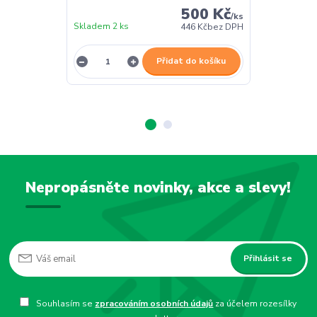
500 Kč
/
ks
Skladem 2 ks
Skladem 2 ks
446 Kč
bez DPH
Přidat do košíku
Nepropásněte novinky, akce a slevy!
Přihlásit se
Souhlasím se
zpracováním osobních údajů
za účelem rozesílky