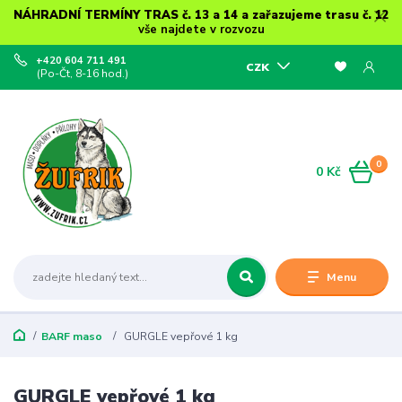
NÁHRADNÍ TERMÍNY TRAS č. 13 a 14 a zařazujeme trasu č. 12
vše najdete v rozvozu
+420 604 711 491
CZK
(Po-Čt, 8-16 hod.)
0
0 Kč
Menu
BARF maso
GURGLE vepřové 1 kg
GURGLE vepřové 1 kg