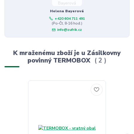
Helena Bayerová
+420 604 711 491
(Po-Čt, 8-16 hod.)
info@zufrik.cz
K mraženému zboží je u Zásilkovny
povinný TERMOBOX
2