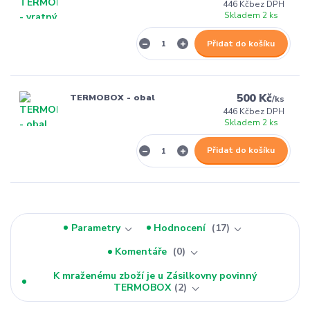
446 Kč
bez DPH
Skladem 2 ks
Přidat do košíku
500 Kč
TERMOBOX - obal
/
ks
446 Kč
bez DPH
Skladem 2 ks
Přidat do košíku
Parametry
Hodnocení
17
Komentáře
0
K mraženému zboží je u Zásilkovny povinný
TERMOBOX
2