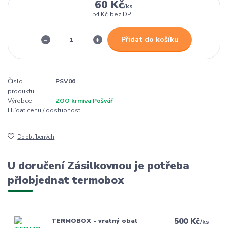
60 Kč
/
ks
54 Kč
bez DPH
Přidat do košíku
Číslo
PSV06
produktu:
Výrobce:
ZOO krmiva Pošvář
Hlídat cenu / dostupnost
Do oblíbených
U doručení Zásilkovnou je potřeba
přiobjednat termobox
500 Kč
TERMOBOX - vratný obal
/
ks