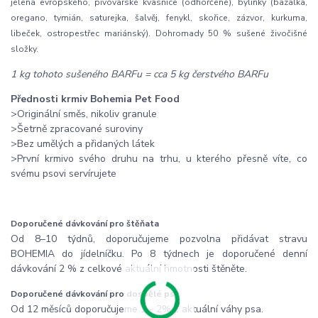
jelena evropského, pivovarské kvasnice (odhořčené), bylinky (bazalka,
oregano, tymián, saturejka, šalvěj, fenykl, skořice, zázvor, kurkuma,
libeček, ostropestřec mariánský). Dohromady 50 % sušené živočišné
složky.
1 kg tohoto sušeného BARFu = cca 5 kg čerstvého BARFu
Přednosti krmiv Bohemia Pet Food
>Originální směs, nikoliv granule
>Šetrně zpracované suroviny
>Bez umělých a přidaných látek
>První krmivo svého druhu na trhu, u kterého přesně víte, co
svému psovi servírujete
Doporučené dávkování pro štěňata
Od 8–10 týdnů, doporučujeme pozvolna přidávat stravu
BOHEMIA do jídelníčku. Po 8 týdnech je doporučené denní
dávkování 2 % z celkové aktuální hmotnosti štěněte.
Doporučené dávkování pro dospělé psy
Od 12 měsíců doporučujeme 1 - 2% z aktuální váhy psa.