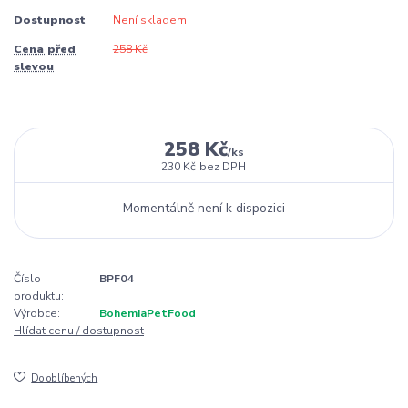
Dostupnost
Není skladem
Cena před
258 Kč
slevou
258 Kč
/
ks
230 Kč
bez DPH
Momentálně není k dispozici
Číslo
BPF04
produktu:
Výrobce:
BohemiaPetFood
Hlídat cenu / dostupnost
Do oblíbených