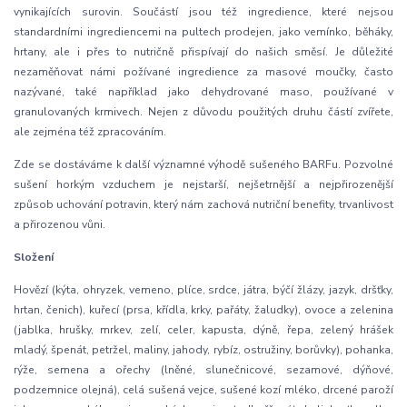
vynikajících surovin. Součástí jsou též ingredience, které nejsou
standardními ingrediencemi na pultech prodejen, jako vemínko, běháky,
hrtany, ale i přes to nutričně přispívají do našich směsí. Je důležité
nezaměňovat námi požívané ingredience za masové moučky, často
nazývané, také například jako dehydrované maso, používané v
granulovaných krmivech. Nejen z důvodu použitých druhu částí zvířete,
ale zejména též zpracováním.
Zde se dostáváme k další významné výhodě sušeného BARFu. Pozvolné
sušení horkým vzduchem je nejstarší, nejšetrnější a nejpřirozenější
způsob uchování potravin, který nám zachová nutriční benefity, trvanlivost
a přirozenou vůni.
Složení
Hovězí (kýta, ohryzek, vemeno, plíce, srdce, játra, býčí žlázy, jazyk, dršťky,
hrtan, čenich), kuřecí (prsa, křídla, krky, pařáty, žaludky), ovoce a zelenina
(jablka, hrušky, mrkev, zelí, celer, kapusta, dýně, řepa, zelený hrášek
mladý, špenát, petržel, maliny, jahody, rybíz, ostružiny, borůvky), pohanka,
rýže, semena a ořechy (lněné, slunečnicové, sezamové, dýňové,
podzemnice olejná), celá sušená vejce, sušené kozí mléko, drcené paroží