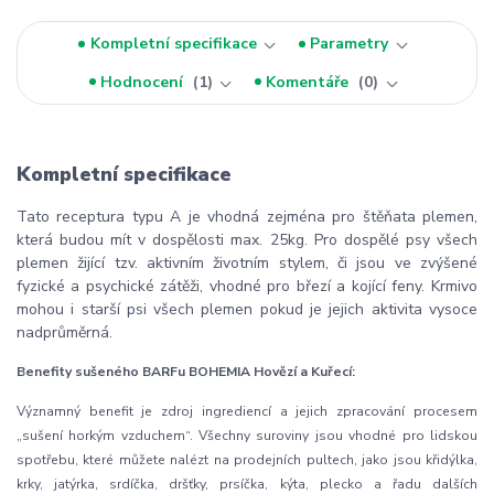
Kompletní specifikace
Parametry
Hodnocení
1
Komentáře
0
Kompletní specifikace
Tato receptura typu A je vhodná zejména pro štěňata plemen,
která budou mít v dospělosti max. 25kg. Pro dospělé psy všech
plemen žijící tzv. aktivním životním stylem, či jsou ve zvýšené
fyzické a psychické zátěži, vhodné pro březí a kojící feny. Krmivo
mohou i starší psi všech plemen pokud je jejich aktivita vysoce
nadprůměrná.
Benefity sušeného BARFu BOHEMIA Hovězí a Kuřecí:
Významný benefit je zdroj ingrediencí a jejich zpracování procesem
„sušení horkým vzduchem“. Všechny suroviny jsou vhodné pro lidskou
spotřebu, které můžete nalézt na prodejních pultech, jako jsou křidýlka,
krky, jatýrka, srdíčka, dršťky, prsíčka, kýta, plecko a řadu dalších