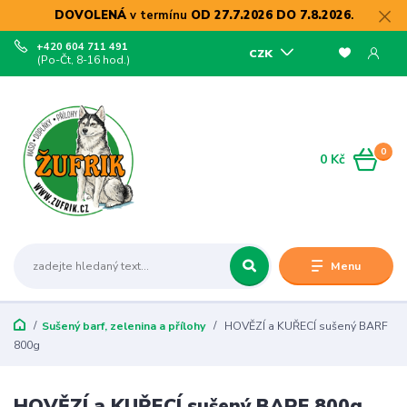
DOVOLENÁ
v termínu
OD 27.7.2026 DO 7.8.2026
.
+420 604 711 491
CZK
(Po-Čt, 8-16 hod.)
0
0 Kč
Menu
Sušený barf, zelenina a přílohy
HOVĚZÍ a KUŘECÍ sušený BARF
800g
HOVĚZÍ a KUŘECÍ sušený BARF 800g