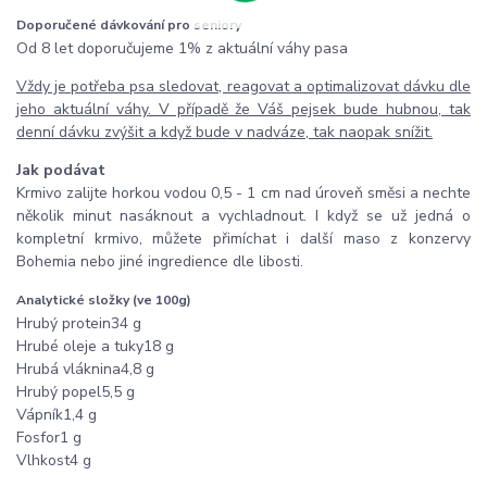
Doporučené dávkování pro seniory
Od 8 let doporučujeme 1% z aktuální váhy pasa
Vždy je potřeba psa sledovat, reagovat a optimalizovat dávku dle
jeho aktuální váhy. V případě že Váš pejsek bude hubnou, tak
denní dávku zvýšit a když bude v nadváze, tak naopak snížit.
Jak podávat
Krmivo zalijte horkou vodou 0,5 - 1 cm nad úroveň směsi a nechte
několik minut nasáknout a vychladnout. I když se už jedná o
kompletní krmivo, můžete přimíchat i další maso z konzervy
Bohemia nebo jiné ingredience dle libosti.
Analytické složky (ve 100g)
Hrubý protein34 g
Hrubé oleje a tuky18 g
Hrubá vláknina4,8 g
Hrubý popel5,5 g
Vápník1,4 g
Fosfor1 g
Vlhkost4 g