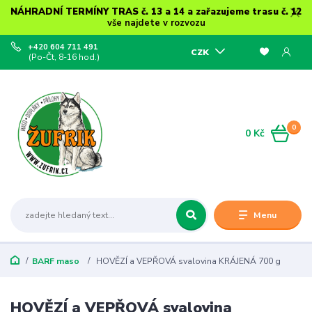
NÁHRADNÍ TERMÍNY TRAS č. 13 a 14 a zařazujeme trasu č. 12
vše najdete v rozvozu
+420 604 711 491
CZK
(Po-Čt, 8-16 hod.)
0
0 Kč
Menu
BARF maso
HOVĚZÍ a VEPŘOVÁ svalovina KRÁJENÁ 700 g
HOVĚZÍ a VEPŘOVÁ svalovina