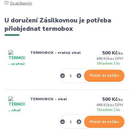
Do oblíbených
U doručení Zásilkovnou je potřeba
přiobjednat termobox
500 Kč
TERMOBOX - vratný obal
/
ks
446 Kč
bez DPH
Skladem 2 ks
Přidat do košíku
500 Kč
TERMOBOX - obal
/
ks
446 Kč
bez DPH
Skladem 2 ks
Přidat do košíku