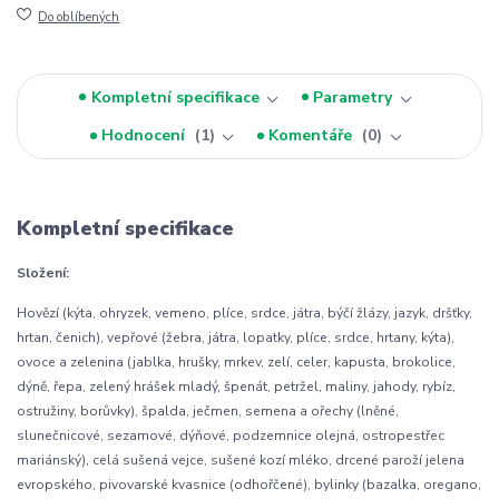
Do oblíbených
Kompletní specifikace
Parametry
Hodnocení
1
Komentáře
0
Kompletní specifikace
Složení:
Hovězí (kýta, ohryzek, vemeno, plíce, srdce, játra, býčí žlázy, jazyk, dršťky,
hrtan, čenich), vepřové (žebra, játra, lopatky, plíce, srdce, hrtany, kýta),
ovoce a zelenina (jablka, hrušky, mrkev, zelí, celer, kapusta, brokolice,
dýně, řepa, zelený hrášek mladý, špenát, petržel, maliny, jahody, rybíz,
ostružiny, borůvky), špalda, ječmen, semena a ořechy (lněné,
slunečnicové, sezamové, dýňové, podzemnice olejná, ostropestřec
mariánský), celá sušená vejce, sušené kozí mléko, drcené paroží jelena
evropského, pivovarské kvasnice (odhořčené), bylinky (bazalka, oregano,