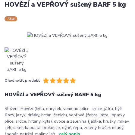
HOVĚZÍ a VEPŘOVÝ sušený BARF 5 kg
Akce
Ohodnotit produkt
HOVĚZÍ a VEPŘOVÝ sušený BARF 5 kg
Složení: Hovězí (kýta, ohryzek, vemeno, plíce, srdce, játra, býčí
žlázy, jazyk, dršťky, hrtan, čenich), vepřové (žebra, játra, lopatky,
plíce, srdce, hrtany, kýta), ovoce a zelenina (jablka, hrušky, mrkev,
zelí, celer, kapusta, brokolice, dýně, řepa, zelený hrášek mladý,
špenát, petržel, maliny, jah...
celý popis