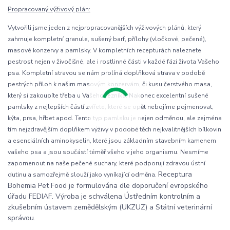
Propracovaný výživový plán:
Vytvořili jsme jeden z nejpropracovanějších výživových plánů, který
zahrnuje kompletní granule, sušený barf, přílohy (vločkové, pečené),
masové konzervy a pamlsky. V kompletních recepturách naleznete
pestrost nejen v živočišné, ale i rostlinné části v každé fázi života Vašeho
psa. Kompletní stravou se nám prolíná doplňková strava v podobě
pestrých příloh k našim masovým konzervám, či kusu čerstvého masa,
který si zakoupíte třeba u Vašeho řezníka. Nakonec excelentní sušené
pamlsky z nejlepších částí zvířete, které se opět nebojíme pojmenovat,
kýta, prsa, hřbet apod. Tento typ pamlsku je nejen odměnou, ale zejména
tím nejzdravějším doplňkem výživy v podobě těch nejkvalitnějších bílkovin
a esenciálních aminokyselin, které jsou základním stavebním kamenem
vašeho psa a jsou součástí téměř všeho v jeho organismu. Nesmíme
zapomenout na naše pečené suchary, které podporují zdravou ústní
Receptura
dutinu a samozřejmě slouží jako vyníkající odměna.
Bohemia Pet Food je formulována dle doporučení evropského
úřadu FEDIAF. Výroba je schválena Ústředním kontrolním a
zkušebním ústavem zemědělským (UKZUZ) a Státní veterinární
správou.