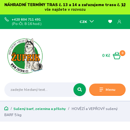
NÁHRADNÍ TERMÍNY TRAS č. 13 a 14 a zařazujeme trasu č. 12
vše najdete v rozvozu
+420 604 711 491
CZK
(Po-Čt, 8-16 hod.)
0
0 Kč
Menu
Sušený barf, zelenina a přílohy
HOVĚZÍ a VEPŘOVÝ sušený
BARF 5 kg