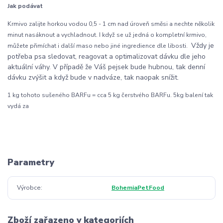
Jak podávat
Krmivo zalijte horkou vodou 0,5 - 1 cm nad úroveň směsi a nechte několik
minut nasáknout a vychladnout. I když se už jedná o kompletní krmivo,
Vždy je
můžete přimíchat i další maso nebo jiné ingredience dle libosti.
potřeba psa sledovat, reagovat a optimalizovat dávku dle jeho
aktuální váhy. V případě že Váš pejsek bude hubnou, tak denní
dávku zvýšit a když bude v nadváze, tak naopak snížit.
1 kg tohoto sušeného BARFu = cca 5 kg čerstvého BARFu. 5kg balení tak
vydá za
Parametry
Výrobce
BohemiaPetFood
Zboží zařazeno v kategoriích