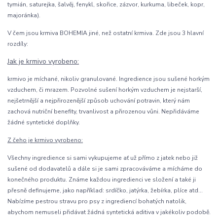
tymián, saturejka, šalvěj, fenykl, skořice, zázvor, kurkuma, libeček, kopr,
majoránka).
V čem jsou krmiva BOHEMIA jiné, než ostatní krmiva. Zde jsou 3 hlavní
rozdíly:
Jak je krmivo vyrobeno:
krmivo je míchané, nikoliv granulované. Ingredience jsou sušené horkým
vzduchem, či mrazem. Pozvolné sušení horkým vzduchem je nejstarší,
nejšetrnější a nejpřirozenější způsob uchování potravin, který nám
zachová nutriční benefity, trvanlivost a přirozenou vůni. Nepřidáváme
žádné syntetické doplňky.
Z čeho je krmivo vyrobeno:
Všechny ingredience si sami vykupujeme ať už přímo z jatek nebo již
sušené od dodavatelů a dále si je sami zpracováváme a mícháme do
konečného produktu. Známe každou ingredienci ve složení a také ji
přesně definujeme, jako například: srdíčko, jatýrka, žebírka, plíce atd...
Nabízíme pestrou stravu pro psy z ingrediencí bohatých natolik,
abychom nemuseli přidávat žádná syntetická aditiva v jakékoliv podobě.