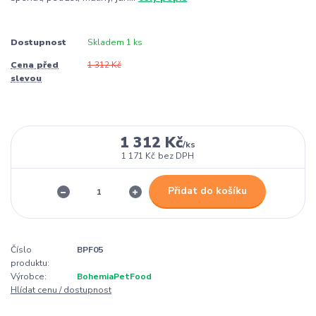
Dostupnost
Skladem 1 ks
Cena před
1 312 Kč
slevou
1 312 Kč
/
ks
1 171 Kč
bez DPH
Přidat do košíku
Číslo
BPF05
produktu:
Výrobce:
BohemiaPetFood
Hlídat cenu / dostupnost