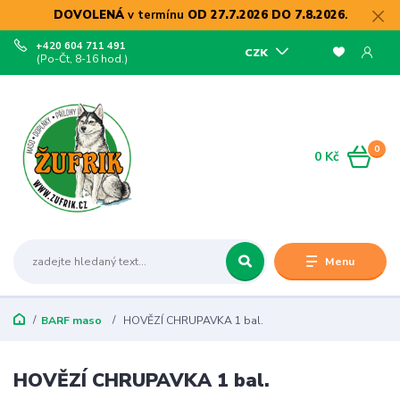
DOVOLENÁ
v termínu
OD 27.7.2026 DO 7.8.2026
.
+420 604 711 491
CZK
(Po-Čt, 8-16 hod.)
0
0 Kč
Menu
BARF maso
HOVĚZÍ CHRUPAVKA 1 bal.
HOVĚZÍ CHRUPAVKA 1 bal.