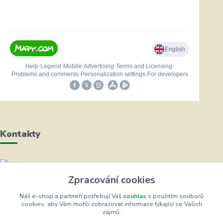
Kontakty
Helena Bayerová
Zpracování cookies
+420 604 711 491
(Po-Čt, 8-16 hod.)
Náš e-shop a partneři potřebují Váš
souhlas
s použitím souborů
cookies, aby Vám mohli zobrazovat informace týkající se Vašich
zájmů.
info@zufrik.cz