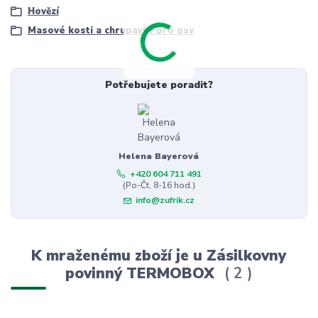
Hovězí
Masové kosti a chrupavky pro psy
Potřebujete poradit?
Helena Bayerová
+420 604 711 491
(Po-Čt, 8-16 hod.)
info@zufrik.cz
K mraženému zboží je u Zásilkovny
povinný TERMOBOX
2