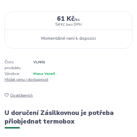
61 Kč
/
ks
54 Kč
bez DPH
Momentálně není k dispozici
Číslo
VLN01
produktu:
Výrobce:
Maso Veleň
Hlídat cenu / dostupnost
Do oblíbených
U doručení Zásilkovnou je potřeba
přiobjednat termobox