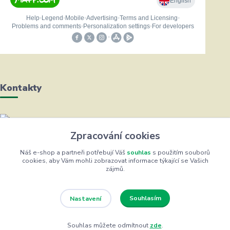
Kontakty
Helena Bayerová
Zpracování cookies
+420 604 711 491
(Po-Čt, 8-16 hod.)
Náš e-shop a partneři potřebují Váš
souhlas
s použitím souborů
cookies, aby Vám mohli zobrazovat informace týkající se Vašich
zájmů.
info@zufrik.cz
Souhlasím
Nastavení
Souhlas můžete odmítnout
zde
.
Eshop ŽUFRIK.cz © Copyright 2012 - 2026