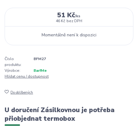
51 Kč
/
ks
46 Kč
bez DPH
Momentálně není k dispozici
Číslo
BFM27
produktu:
Výrobce:
BarfMe
Hlídat cenu / dostupnost
Do oblíbených
U doručení Zásilkovnou je potřeba
přiobjednat termobox