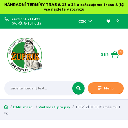
NÁHRADNÍ TERMÍNY TRAS č. 13 a 14 a zařazujeme trasu č. 12
vše najdete v rozvozu
+420 604 711 491
CZK
(Po-Čt, 8-16 hod.)
0
0 Kč
Menu
BARF maso
Vnitřnosti pro psy
HOVĚZÍ DROBY směs ml. 1
kg