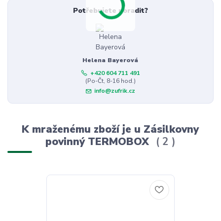
Potřebujete poradit?
Helena Bayerová
+420 604 711 491
(Po-Čt, 8-16 hod.)
info@zufrik.cz
K mraženému zboží je u Zásilkovny
povinný TERMOBOX
2