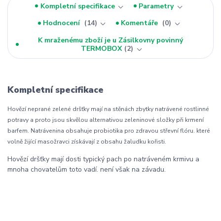
Kompletní specifikace
Parametry
Hodnocení
14
Komentáře
0
K mraženému zboží je u Zásilkovny povinný
TERMOBOX
2
Kompletní specifikace
Hovězí neprané zelené dršťky mají na stěnách zbytky natrávené rostlinné
potravy a proto jsou skvělou alternativou zeleninové složky při krmení
barfem. Natrávenina obsahuje probiotika pro zdravou střevní flóru. které
volně žijící masožravci získávají z obsahu žaludku kořisti.
Hovězí dršťky mají dosti typický pach po natráveném krmivu a
mnoha chovatelům toto vadí. není však na závadu.