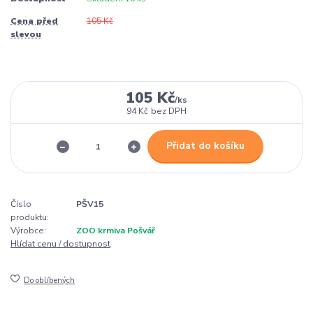
Cena před
105 Kč
slevou
105 Kč
/
ks
94 Kč
bez DPH
Přidat do košíku
Číslo
PŠV15
produktu:
Výrobce:
ZOO krmiva Pošvář
Hlídat cenu / dostupnost
Do oblíbených