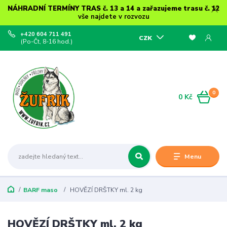
NÁHRADNÍ TERMÍNY TRAS č. 13 a 14 a zařazujeme trasu č. 12
vše najdete v rozvozu
+420 604 711 491
CZK
(Po-Čt, 8-16 hod.)
0
0 Kč
Menu
BARF maso
HOVĚZÍ DRŠTKY ml. 2 kg
HOVĚZÍ DRŠTKY ml. 2 kg