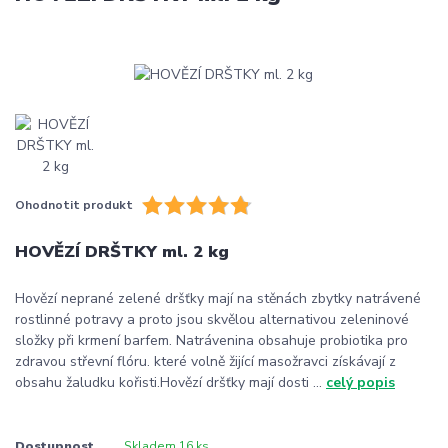
Ohodnotit produkt
HOVĚZÍ DRŠTKY ml. 2 kg
Hovězí neprané zelené dršťky mají na stěnách zbytky natrávené
rostlinné potravy a proto jsou skvělou alternativou zeleninové
složky při krmení barfem. Natrávenina obsahuje probiotika pro
zdravou střevní flóru. které volně žijící masožravci získávají z
obsahu žaludku kořisti.Hovězí dršťky mají dosti ...
celý popis
Dostupnost
Skladem 16 ks