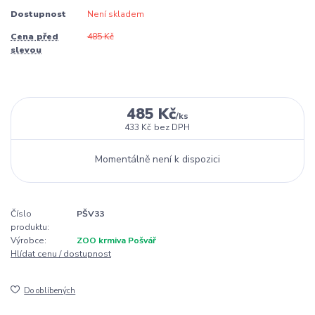
Dostupnost
Není skladem
Cena před
485 Kč
slevou
485 Kč
/
ks
433 Kč
bez DPH
Momentálně není k dispozici
Číslo
PŠV33
produktu:
Výrobce:
ZOO krmiva Pošvář
Hlídat cenu / dostupnost
Do oblíbených