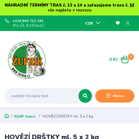
NÁHRADNÍ TERMÍNY TRAS č. 13 a 14 a zařazujeme trasu č. 12
vše najdete v rozvozu
+420 604 711 491
CZK
(Po-Čt, 8-16 hod.)
0
0 Kč
Menu
BARF maso
HOVĚZÍ DRŠTKY ml. 5 x 2 kg
HOVĚZÍ DRŠTKY ml. 5 x 2 kg