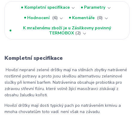
Kompletní specifikace
Parametry
Hodnocení
6
Komentáře
0
K mraženému zboží je u Zásilkovny povinný
TERMOBOX
2
Kompletní specifikace
Hovězí neprané zelené dršťky mají na stěnách zbytky natrávené
rostlinné potravy a proto jsou skvělou alternativou zeleninové
složky při krmení barfem. Natrávenina obsahuje probiotika pro
zdravou střevní flóru. které volně žijící masožravci získávají z
obsahu žaludku kořisti.
Hovězí dršťky mají dosti typický pach po natráveném krmivu a
mnoha chovatelům toto vadí. není však na závadu.