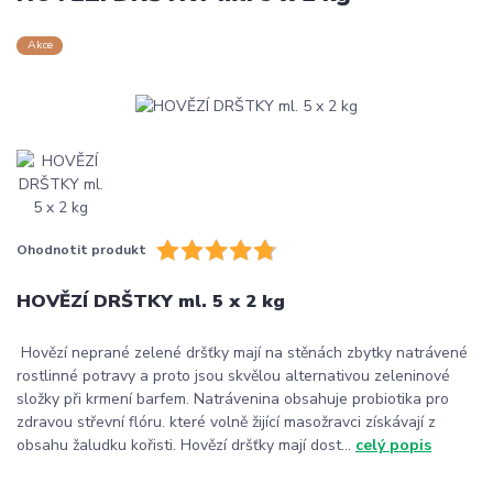
Akce
Ohodnotit produkt
HOVĚZÍ DRŠTKY ml. 5 x 2 kg
Hovězí neprané zelené dršťky mají na stěnách zbytky natrávené
rostlinné potravy a proto jsou skvělou alternativou zeleninové
složky při krmení barfem. Natrávenina obsahuje probiotika pro
zdravou střevní flóru. které volně žijící masožravci získávají z
obsahu žaludku kořisti. Hovězí dršťky mají dost...
celý popis