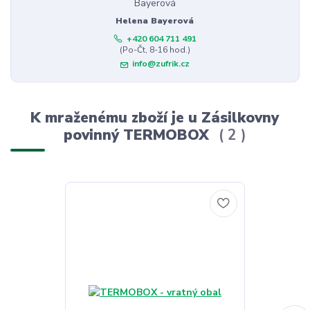
Helena Bayerová
+420 604 711 491
(Po-Čt, 8-16 hod.)
info@zufrik.cz
K mraženému zboží je u Zásilkovny
povinný TERMOBOX
2