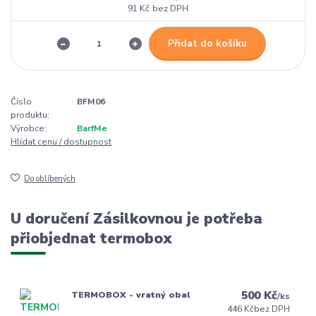
91 Kč
bez DPH
Přidat do košíku
Číslo
BFM06
produktu:
Výrobce:
BarfMe
Hlídat cenu / dostupnost
Do oblíbených
U doručení Zásilkovnou je potřeba
přiobjednat termobox
500 Kč
TERMOBOX - vratný obal
/
ks
446 Kč
bez DPH