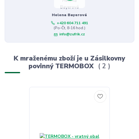
Helena Bayerová
+420 604 711 491
(Po-Čt, 8-16 hod.)
info@zufrik.cz
K mraženému zboží je u Zásilkovny
povinný TERMOBOX
2