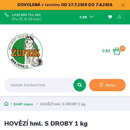
DOVOLENÁ
v termínu
OD 27.7.2026 DO 7.8.2026
.
+420 604 711 491
CZK
(Po-Čt, 8-16 hod.)
0
0 Kč
Menu
BARF maso
HOVĚZÍ hml. S DROBY 1 kg
HOVĚZÍ hml. S DROBY 1 kg