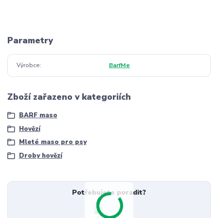
Parametry
Výrobce
BarfMe
Zboží zařazeno v kategoriích
BARF maso
Hovězí
Mleté maso pro psy
Droby hovězí
Potřebujete poradit?