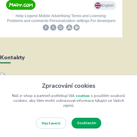
Kontakty
Helena Bayerová
Zpracování cookies
+420 604 711 491
(Po-Čt, 8-16 hod.)
Náš e-shop a partneři potřebují Váš
souhlas
s použitím souborů
cookies, aby Vám mohli zobrazovat informace týkající se Vašich
zájmů.
info@zufrik.cz
Souhlasím
Nastavení