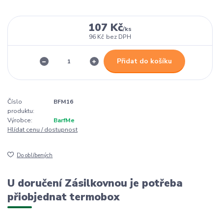
107 Kč
/
ks
96 Kč
bez DPH
Přidat do košíku
Číslo
BFM16
produktu:
Výrobce:
BarfMe
Hlídat cenu / dostupnost
Do oblíbených
U doručení Zásilkovnou je potřeba
přiobjednat termobox