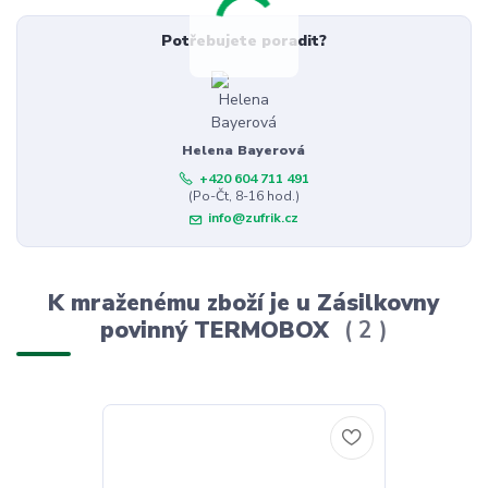
Potřebujete poradit?
Helena Bayerová
+420 604 711 491
(Po-Čt, 8-16 hod.)
info@zufrik.cz
K mraženému zboží je u Zásilkovny
povinný TERMOBOX
2