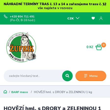
NÁHRADNÍ TERMÍNY TRAS č. 13 a 14 a zařazujeme trasu č. 12
vše najdete v rozvozu
+420 604 711 491
CZK
(Po-Čt, 8-16 hod.)
0
0 Kč
Menu
BARF maso
HOVĚZÍ hml. s DROBY a ZELENINOU 1 kg
HOVĚZÍ hml. s DROBY a ZELENINOU 1