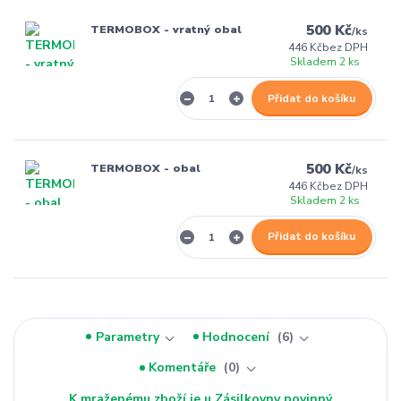
500 Kč
TERMOBOX - vratný obal
/
ks
446 Kč
bez DPH
Skladem 2 ks
Přidat do košíku
500 Kč
TERMOBOX - obal
/
ks
446 Kč
bez DPH
Skladem 2 ks
Přidat do košíku
Parametry
Hodnocení
6
Komentáře
0
K mraženému zboží je u Zásilkovny povinný