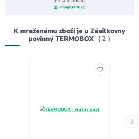
(Po-Čt, 8-16 hod.)
info@zufrik.cz
K mraženému zboží je u Zásilkovny
povinný TERMOBOX
2