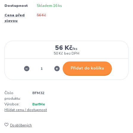
Dostupnost
Skladem 16 ks
Cena před
56 Kč
slevou
56 Kč
/
ks
50 Kč
bez DPH
Přidat do košíku
Číslo
BFM32
produktu:
Výrobce:
BarfMe
Hlídat cenu / dostupnost
Do oblíbených