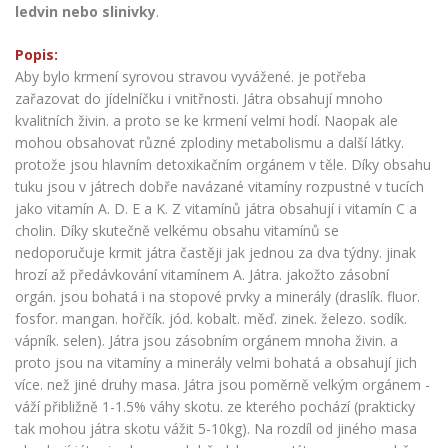
ledvin nebo slinivky
.
Popis:
Aby bylo krmení syrovou stravou vyvážené. je potřeba
zařazovat do jídelníčku i vnitřnosti. Játra obsahují mnoho
kvalitních živin. a proto se ke krmení velmi hodí. Naopak ale
mohou obsahovat různé zplodiny metabolismu a další látky.
protože jsou hlavním detoxikačním orgánem v těle. Díky obsahu
tuku jsou v játrech dobře navázané vitamíny rozpustné v tucích
jako vitamín A. D. E a K. Z vitamínů játra obsahují i vitamín C a
cholin. Díky skutečně velkému obsahu vitamínů se
nedoporučuje krmit játra častěji jak jednou za dva týdny. jinak
hrozí až předávkování vitamínem A. Játra. jakožto zásobní
orgán. jsou bohatá i na stopové prvky a minerály (draslík. fluor.
fosfor. mangan. hořčík. jód. kobalt. měď. zinek. železo. sodík.
vápník. selen). Játra jsou zásobním orgánem mnoha živin. a
proto jsou na vitamíny a minerály velmi bohatá a obsahují jich
více. než jiné druhy masa. Játra jsou poměrně velkým orgánem -
váží přibližně 1-1.5% váhy skotu. ze kterého pochází (prakticky
tak mohou játra skotu vážit 5-10kg). Na rozdíl od jiného masa