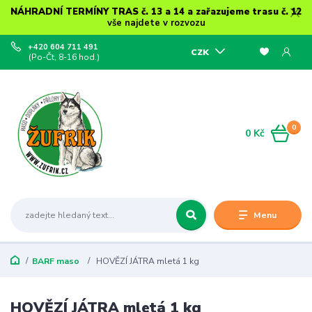
NÁHRADNÍ TERMÍNY TRAS č. 13 a 14 a zařazujeme trasu č. 12
vše najdete v rozvozu
+420 604 711 491
CZK
(Po-Čt, 8-16 hod.)
0
0 Kč
Menu
BARF maso
HOVĚZÍ JÁTRA mletá 1 kg
HOVĚZÍ JÁTRA mletá 1 kg