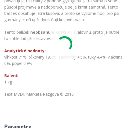
obsahují játra i cukry v podobě glykogenu. Játra sama o sobě
působí projímavě a nedoporučuje se je krmit samotná. Tento
balíček obsahuje játra kusová. a proto se výborně hodí pro psí
gurmány. kteří upřednostňují kusové maso.
Tento balíček
neobsahuje kosti
ani svalovinu. proto je nutné
to zohlednit při sestavování jídelníčku.
Analytické hodnoty:
vlhkost 71%. bílkoviny 19.2%. sacharidy 4.5%. tuky 4.4%. vláknina
0%. popel 0.9%
Balení:
1 kg
Text MVDr. Markéta Rázgová © 2016
Parametry