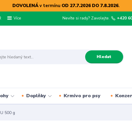
DOVOLENÁ
v termínu
OD 27.7.2026 DO 7.8.2026
.
R
Nevíte si rady? Zavolejte.
+420 6
Více
Hledat
lohy
Doplňky
Krmivo pro psy
Konze
U 500 g