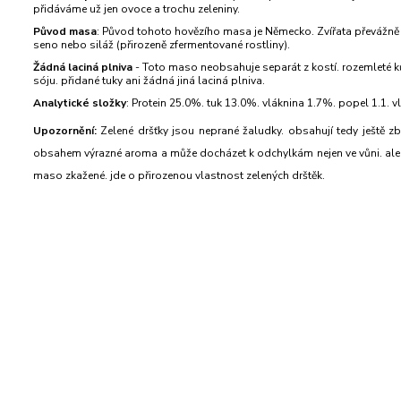
přidáváme už jen ovoce a trochu zeleniny.
Původ masa
: Původ tohoto hovězího masa je Německo. Zvířata převážně z 
seno nebo siláž (přirozeně zfermentované rostliny).
Žádná laciná plniva
- Toto maso neobsahuje separát z kostí. rozemleté k
sóju. přidané tuky ani žádná jiná laciná plniva.
Analytické složky
: Protein 25.0%. tuk 13.0%. vláknina 1.7%. popel 1.1. 
Upozornění:
Zelené dršťky jsou neprané žaludky. obsahují tedy ještě z
obsahem výrazné aroma a může docházet k odchylkám nejen ve vůni. ale i v
maso zkažené. jde o přirozenou vlastnost zelených drštěk.