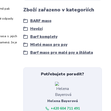
Zboží zařazeno v kategoriích
imě pak
né odpady.
BARF maso
Hovězí
asa s jejich
Barf komplety
namená. že je
Mleté maso pro psy
Barf maso pro malé psy a štěňata
Potřebujete poradit?
Helena Bayerová
+420 604 711 491