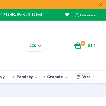
04 711 491
(Po-Čt, 8-16 hod.)
Přihlášení
0
0 Kč
CZK
Více
rvy
Pamlsky
Granule