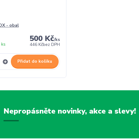
X - obal
500 Kč
/
ks
 ks
446 Kč
bez DPH
Přidat do košíku
Nepropásněte novinky, akce a slevy!