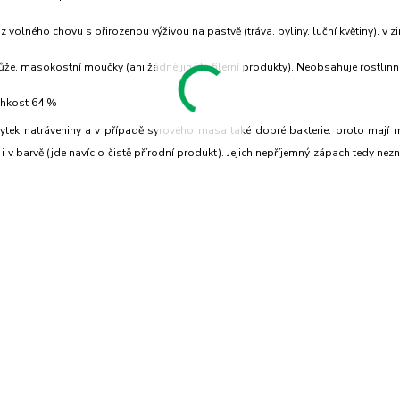
volného chovu s přirozenou výživou na pastvě (tráva. byliny. luční květiny). v z
ůže. masokostní moučky (ani žádné jiné kafilerní produkty). Neobsahuje rostlin
vlhkost 64 %
bytek natráveniny a v případě syrového masa také dobré bakterie. proto mají m
 barvě (jde navíc o čistě přírodní produkt). Jejich nepříjemný zápach tedy nez