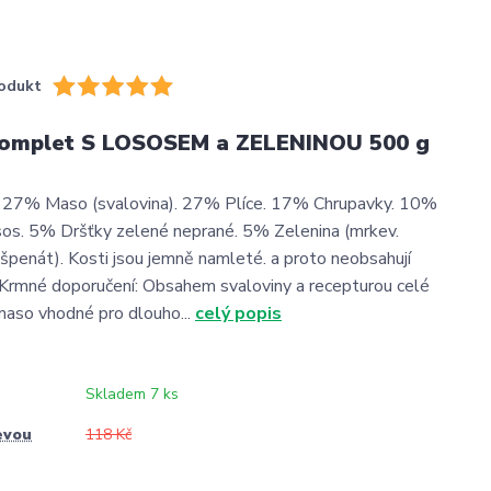
odukt
omplet S LOSOSEM a ZELENINOU 500 g
: 27% Maso (svalovina). 27% Plíce. 17% Chrupavky. 10%
os. 5% Dršťky zelené neprané. 5% Zelenina (mrkev.
 špenát). Kosti jsou jemně namleté. a proto neobsahují
Krmné doporučení: Obsahem svaloviny a recepturou celé
 maso vhodné pro dlouho...
celý popis
Skladem 7 ks
evou
118 Kč