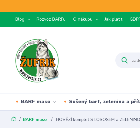
Blog
Rozvoz BARFu
O nákupu
Jak platit
GDP
BARF maso
Sušený barf, zelenina a pří
BARF maso
HOVĚZÍ komplet S LOSOSEM a ZELENINO