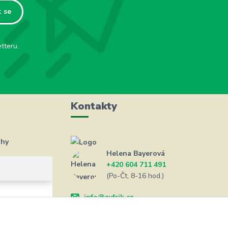
t se
tteru.
Kontakty
ahy
Helena Bayerová
+420 604 711 491
(Po-Čt, 8-16 hod.)
info@zufrik.cz