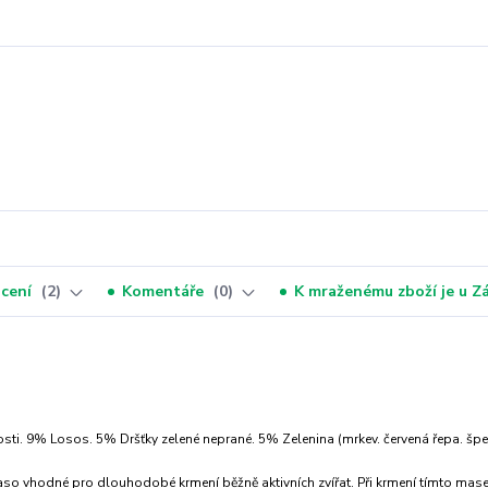
cení
2
Komentáře
0
K mraženému zboží je u 
ti. 9% Losos. 5% Dršťky zelené neprané. 5% Zelenina (mrkev. červená řepa. špe
maso vhodné pro dlouhodobé krmení běžně aktivních zvířat. Při krmení tímto ma