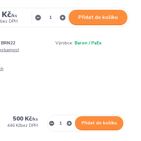
 Kč
/
ks
Přidat do košíku
bez DPH
BRN22
Výrobce:
Baron / PaEx
dostupnost
ch
500 Kč
/
ks
Přidat do košíku
446 Kč
bez DPH