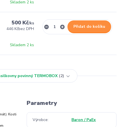
Skladem 2 ks
500 Kč
/
ks
Přidat do košíku
446 Kč
bez DPH
Skladem 2 ks
Zásilkovny povinný TERMOBOX
2
Parametry
nát). Kosti
Výrobce
Baron / PaEx
sem