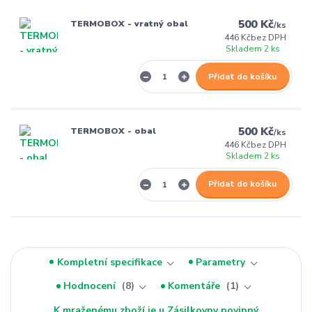
500 Kč
TERMOBOX - vratný obal
/
ks
446 Kč
bez DPH
Skladem 2 ks
Přidat do košíku
500 Kč
TERMOBOX - obal
/
ks
446 Kč
bez DPH
Skladem 2 ks
Přidat do košíku
Kompletní specifikace
Parametry
Hodnocení
8
Komentáře
1
K mraženému zboží je u Zásilkovny povinný