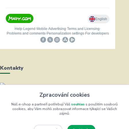
Kontakty
Helena Bayerová
Zpracování cookies
+420 604 711 491
(Po-Čt, 8-16 hod.)
Náš e-shop a partneři potřebují Váš
souhlas
s použitím souborů
cookies, aby Vám mohli zobrazovat informace týkající se Vašich
zájmů.
info@zufrik.cz