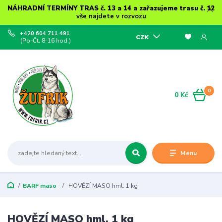
NÁHRADNÍ TERMÍNY TRAS č. 13 a 14 a zařazujeme trasu č. 12
vše najdete v rozvozu
+420 604 711 491
CZK
(Po-Čt, 8-16 hod.)
0
0 Kč
Menu
BARF maso
HOVĚZÍ MASO hml. 1 kg
HOVĚZÍ MASO hml. 1 kg