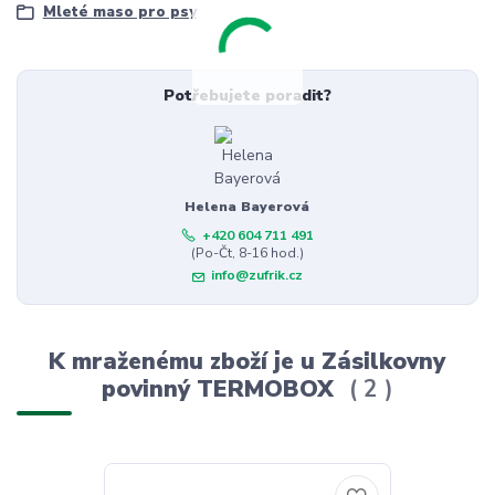
Mleté maso pro psy
Potřebujete poradit?
Helena Bayerová
+420 604 711 491
(Po-Čt, 8-16 hod.)
info@zufrik.cz
K mraženému zboží je u Zásilkovny
povinný TERMOBOX
2