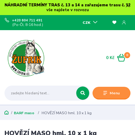
NÁHRADNÍ TERMÍNY TRAS č. 13 a 14 a zařazujeme trasu č. 12
vše najdete v rozvozu
+420 604 711 491
CZK
(Po-Čt, 8-16 hod.)
0
0 Kč
Menu
BARF maso
HOVĚZÍ MASO hml. 10 x 1 kg
HOVĚZÍ MASO hml. 10 x 1 kg