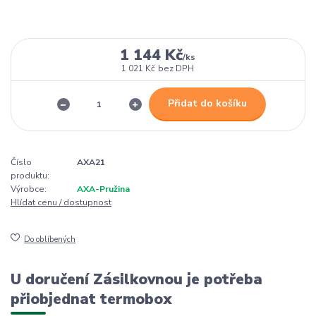
1 144 Kč
/
ks
1 021 Kč
bez DPH
Přidat do košíku
Číslo
AXA21
produktu:
Výrobce:
AXA-Pružina
Hlídat cenu / dostupnost
Do oblíbených
U doručení Zásilkovnou je potřeba
přiobjednat termobox