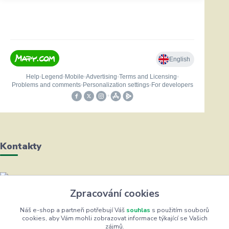
Kontakty
Helena Bayerová
Zpracování cookies
+420 604 711 491
(Po-Čt, 8-16 hod.)
Náš e-shop a partneři potřebují Váš
souhlas
s použitím souborů
cookies, aby Vám mohli zobrazovat informace týkající se Vašich
zájmů.
info@zufrik.cz