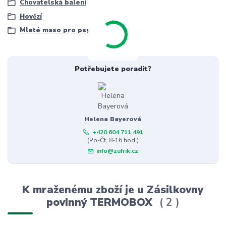
Chovatelská balení
Hovězí
Mleté maso pro psy
Potřebujete poradit?
Helena Bayerová
+420 604 711 491
(Po-Čt, 8-16 hod.)
info@zufrik.cz
K mraženému zboží je u Zásilkovny
povinný TERMOBOX
2