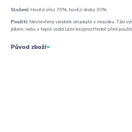
Složení:
Hovězí ořez 70%, hovězí droby 30%
Použití:
Neotevřený výrobek skladujte v mrazáku. Tání vý
jídlem, nebo v teplé vodní lázni bezprostředně před použi
Původ zboží