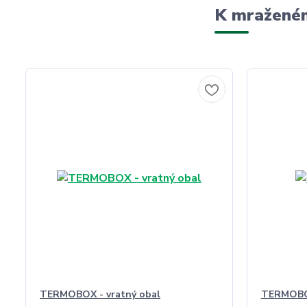
K mraženém
TERMOBOX - vratný obal
TERMOBO