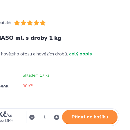
odukt
ASO ml. s droby 1 kg
hovězího ořezu a hovězích drobů.
celý popis
Skladem 17 ks
evou
90 Kč
Kč
/
ks
Přidat do košíku
ez DPH