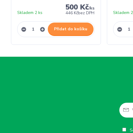
500 Kč
/
ks
Skladem 2 ks
Skladem 2
446 Kč
bez DPH
Přidat do košíku
So