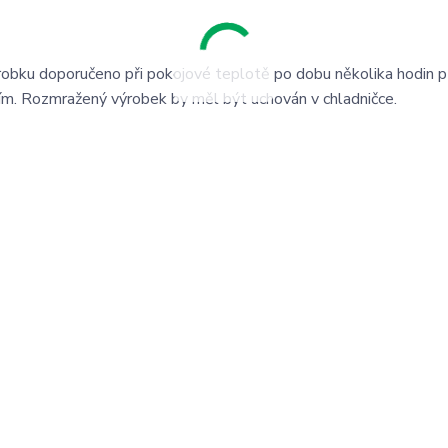
robku doporučeno při pokojové teplotě po dobu několika hodin 
tím. Rozmražený výrobek by měl být uchován v chladničce.