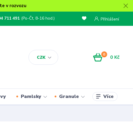
te v rozvozu
04 711 491
(Po-Čt, 8-16 hod.)
Přihlášení
0
0 Kč
CZK
Více
rvy
Pamlsky
Granule