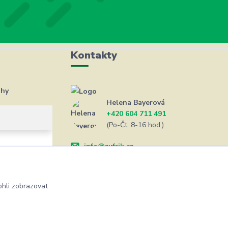
Kontakty
ahy
Helena Bayerová
+420 604 711 491
(Po-Čt, 8-16 hod.)
info@zufrik.cz
hli zobrazovat