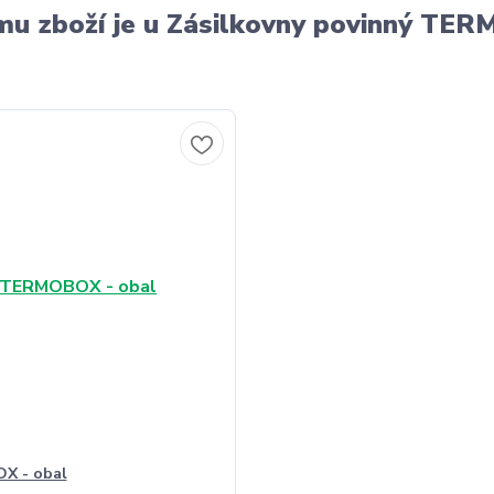
u zboží je u Zásilkovny povinný T
X - obal