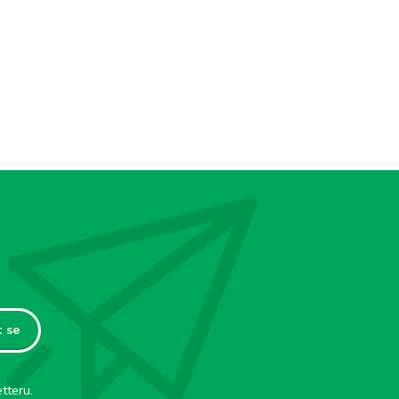
t se
tteru.