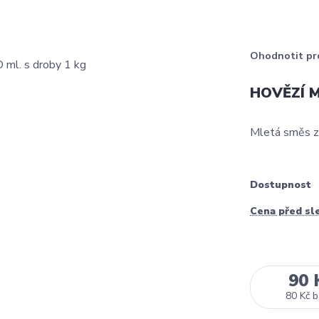
Ohodnotit pr
HOVĚZÍ M
Mletá směs z 
Dostupnost
Cena před sl
90 
80 Kč
b