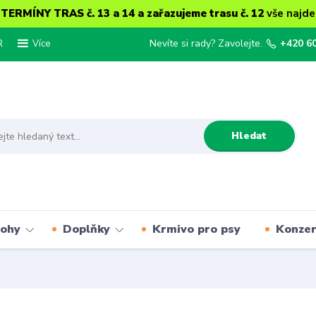
ERMÍNY TRAS č. 13 a 14 a zařazujeme trasu č. 12
vše najde
R
Nevíte si rady? Zavolejte.
+420 6
Více
Hledat
lohy
Doplňky
Krmivo pro psy
Konze