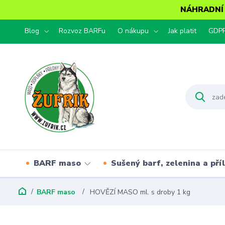
NÁHRADNÍ T
Blog
Rozvoz BARFu
O nákupu
Jak platit
GDP
BARF maso
Sušený barf, zelenina a pří
BARF maso
HOVĚZÍ MASO ml. s droby 1 kg