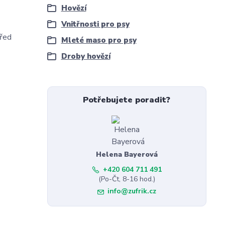
Hovězí
Vnitřnosti pro psy
před
Mleté maso pro psy
Droby hovězí
Potřebujete poradit?
Helena Bayerová
+420 604 711 491
(Po-Čt, 8-16 hod.)
info@zufrik.cz