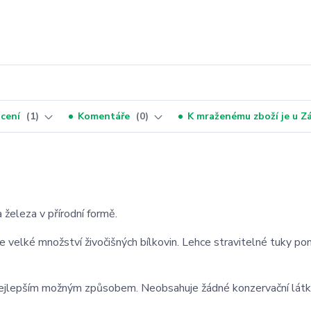
cení
1
Komentáře
0
K mraženému zboží je u 
 železa v přírodní formě.
je velké množství živočišných bílkovin. Lehce stravitelné tuky po
 nejlepším možným způsobem. Neobsahuje žádné konzervační látk