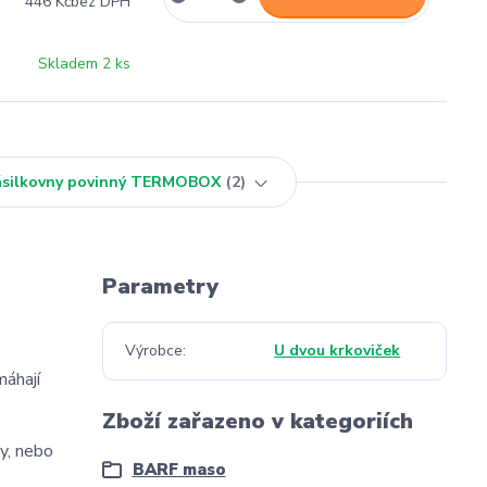
446 Kč
bez DPH
Skladem 2 ks
Zásilkovny povinný TERMOBOX
2
Parametry
Výrobce
U dvou krkoviček
máhají
Zboží zařazeno v kategoriích
y, nebo
BARF maso