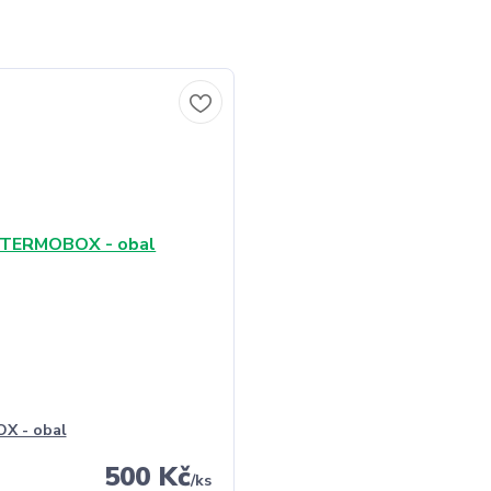
X - obal
500 Kč
/
ks