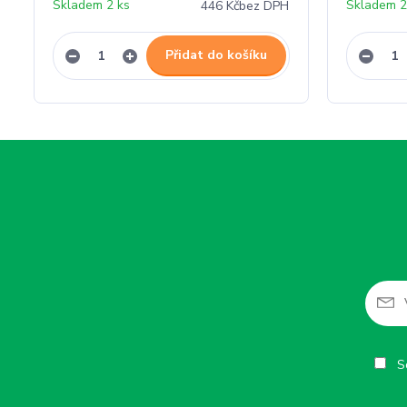
Skladem 2 ks
Skladem 2
446 Kč
bez DPH
Přidat do košíku
So