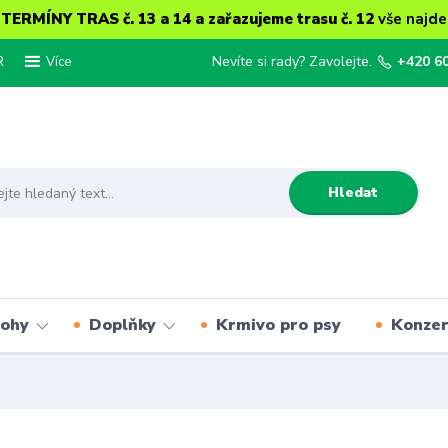
ERMÍNY TRAS č. 13 a 14 a zařazujeme trasu č. 12
vše najde
R
Nevíte si rady? Zavolejte.
+420 6
Více
Hledat
lohy
Doplňky
Krmivo pro psy
Konze