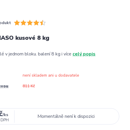
odukt
ASO kusové 8 kg
é v jednom bloku. balení 8 kg i více
celý popis
není skladem ani u dodavatele
evou
811 Kč
č
/
ks
Momentálně není k dispozici
 DPH