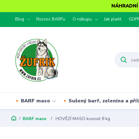
NÁHRADNÍ T
Blog
Rozvoz BARFu
O nákupu
Jak platit
GDP
BARF maso
Sušený barf, zelenina a pří
BARF maso
HOVĚZÍ MASO kusové 8 kg