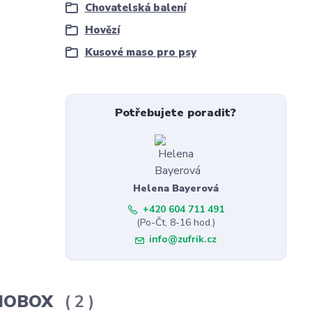
Chovatelská balení
Hovězí
Kusové maso pro psy
Potřebujete poradit?
Helena Bayerová
+420 604 711 491
(Po-Čt, 8-16 hod.)
info@zufrik.cz
ERMOBOX
2