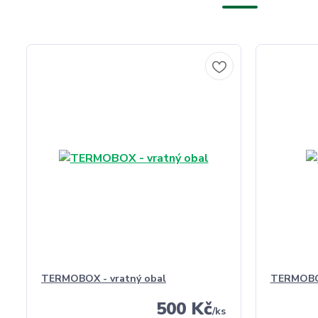
TERMOBOX - vratný obal
TERMOBO
500 Kč
/
ks