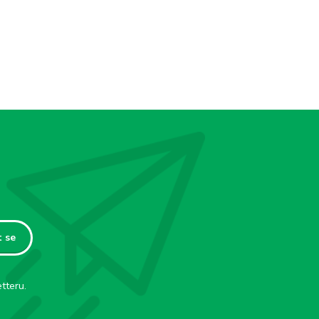
t se
tteru.