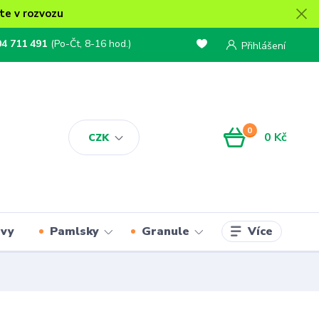
te v rozvozu
04 711 491
(Po-Čt, 8-16 hod.)
Přihlášení
0
0 Kč
CZK
Více
rvy
Pamlsky
Granule