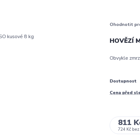
Ohodnotit pr
HOVĚZÍ M
Obvykle zmrzl
Dostupnost
Cena před sl
811 K
724 Kč
bez