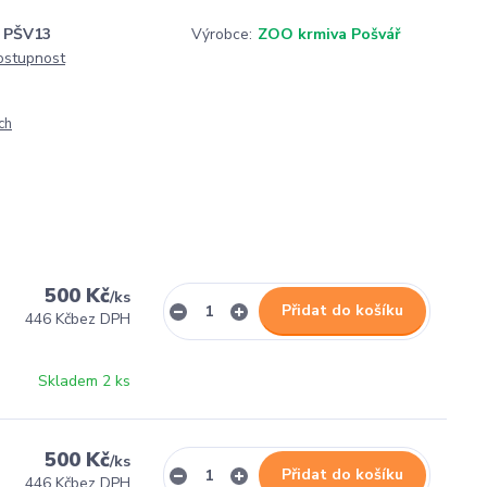
PŠV13
Výrobce:
ZOO krmiva Pošvář
dostupnost
ch
500 Kč
/
ks
Přidat do košíku
446 Kč
bez DPH
Skladem 2 ks
500 Kč
/
ks
Přidat do košíku
446 Kč
bez DPH