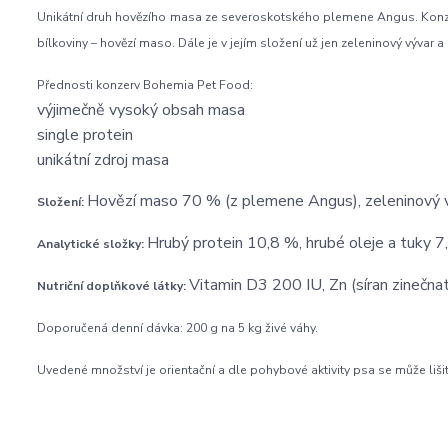
Unikátní druh hovězího masa ze severoskotského plemene Angus. Konze
bílkoviny – hovězí maso. Dále je v jejím složení už jen zeleninový vývar a
Přednosti konzerv Bohemia Pet Food:
výjimečně vysoký obsah masa
single protein
unikátní zdroj masa
Hovězí maso 70 % (z plemene Angus), zeleninový vý
Složení:
Hrubý protein 10,8 %, hrubé oleje a tuky 7
Analytické složky:
Vitamin D3 200 IU, Zn (síran zinečna
Nutriční doplňkové látky:
Doporučená denní dávka: 200 g na 5 kg živé váhy.
Uvedené množství je orientační a dle pohybové aktivity psa se může lišit