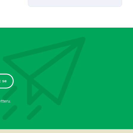
t se
tteru.