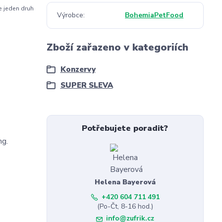
e jeden druh
Výrobce
BohemiaPetFood
Zboží zařazeno v kategoriích
Konzervy
SUPER SLEVA
Potřebujete poradit?
mg.
Helena Bayerová
+420 604 711 491
(Po-Čt, 8-16 hod.)
info@zufrik.cz