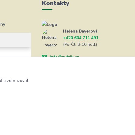
Kontakty
ahy
Helena Bayerová
+420 604 711 491
(Po-Čt, 8-16 hod.)
info@zufrik.cz
hli zobrazovat