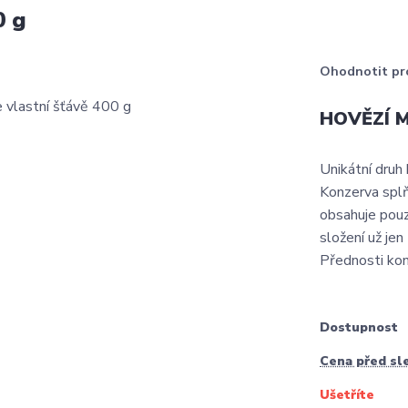
0 g
Ohodnotit pr
HOVĚZÍ MA
Unikátní dru
Konzerva splň
obsahuje pouze
složení už jen
Přednosti kon
Dostupnost
Cena před sl
Ušetříte