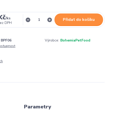
Kč
/
ks
Přidat do košíku
ez DPH
BPF06
Výrobce:
BohemiaPetFood
dostupnost
ch
Parametry