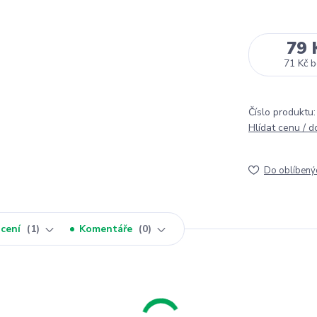
79 
71 Kč
b
Číslo produktu:
Hlídat cenu / 
Do oblíbený
cení
1
Komentáře
0