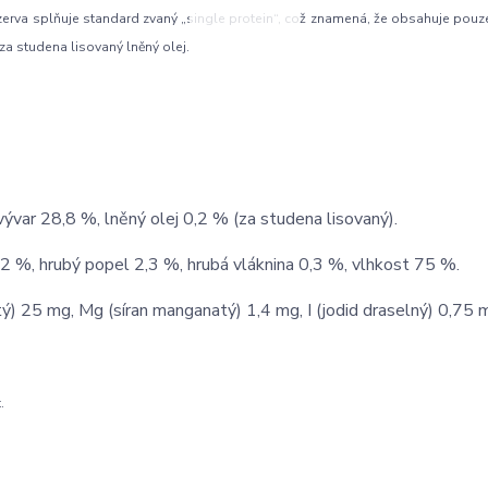
rva splňuje standard zvaný „single protein“, což znamená, že obsahuje pouz
 za studena lisovaný lněný olej.
var 28,8 %, lněný olej 0,2 % (za studena lisovaný).
,2 %, hrubý popel 2,3 %, hrubá vláknina 0,3 %, vlhkost 75 %.
tý) 25 mg, Mg (síran manganatý) 1,4 mg, I (jodid draselný) 0,75 
.