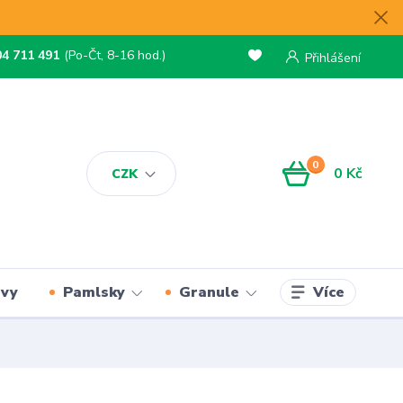
04 711 491
(Po-Čt, 8-16 hod.)
Přihlášení
0
0 Kč
CZK
Více
rvy
Pamlsky
Granule