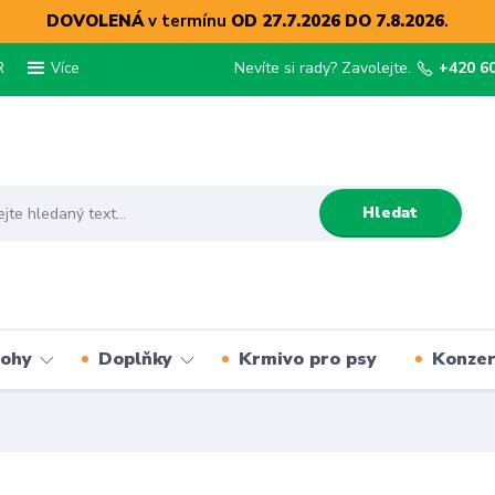
DOVOLENÁ
v termínu
OD 27.7.2026 DO 7.8.2026
.
R
Nevíte si rady? Zavolejte.
+420 6
Více
Hledat
lohy
Doplňky
Krmivo pro psy
Konze