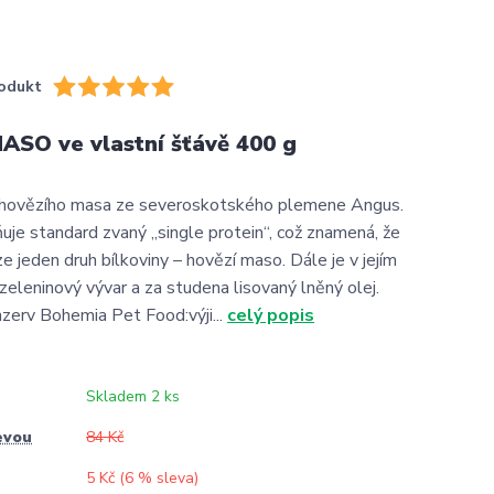
odukt
SO ve vlastní šťávě 400 g
h hovězího masa ze severoskotského plemene Angus.
uje standard zvaný „single protein“, což znamená, že
 jeden druh bílkoviny – hovězí maso. Dále je v jejím
 zeleninový vývar a za studena lisovaný lněný olej.
zerv Bohemia Pet Food:výji...
celý popis
Skladem 2 ks
evou
84 Kč
5 Kč (
6
% sleva)