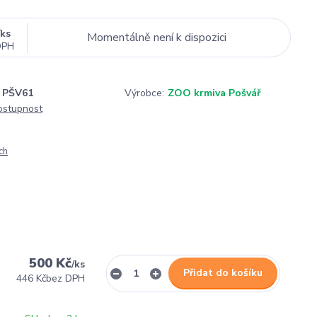
/
ks
Momentálně není k dispozici
DPH
PŠV61
Výrobce:
ZOO krmiva Pošvář
dostupnost
ch
500 Kč
/
ks
Přidat do košíku
446 Kč
bez DPH