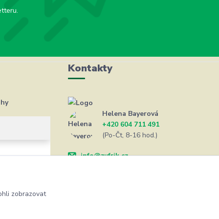
tteru.
Kontakty
ahy
Helena Bayerová
+420 604 711 491
(Po-Čt, 8-16 hod.)
info@zufrik.cz
hli zobrazovat