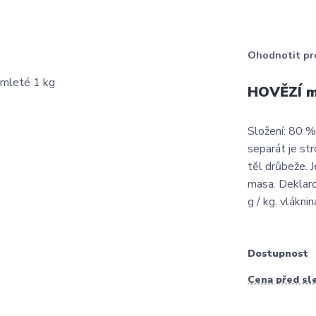
Ohodnotit pr
HOVĚZÍ m
Složení: 80 %
separát je st
těl drůbeže. J
masa. Deklaro
g / kg. vláknin
Dostupnost
Cena před sl