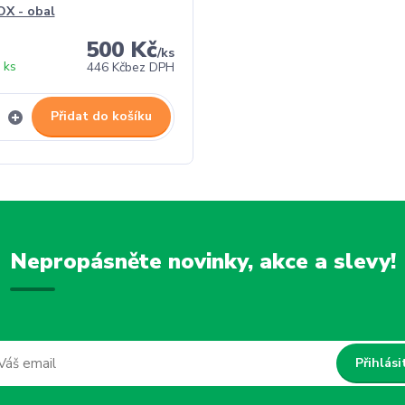
X - obal
500 Kč
/
ks
 ks
446 Kč
bez DPH
Přidat do košíku
Nepropásněte novinky, akce a slevy!
Přihlási