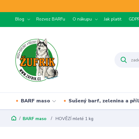
Blog
Rozvoz BARFu
O nákupu
Jak platit
GDP
BARF maso
Sušený barf, zelenina a pří
BARF maso
HOVĚZÍ mleté 1 kg