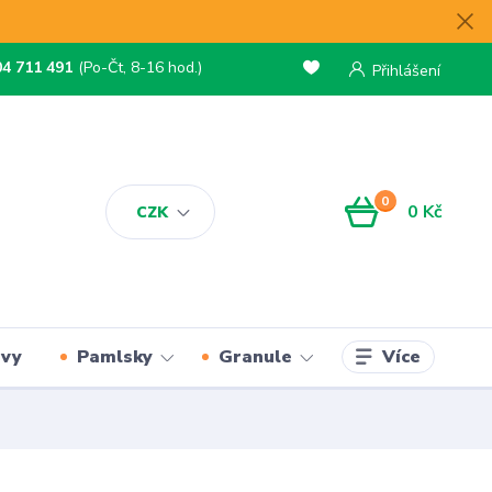
04 711 491
(Po-Čt, 8-16 hod.)
Přihlášení
0
0 Kč
CZK
Více
rvy
Pamlsky
Granule