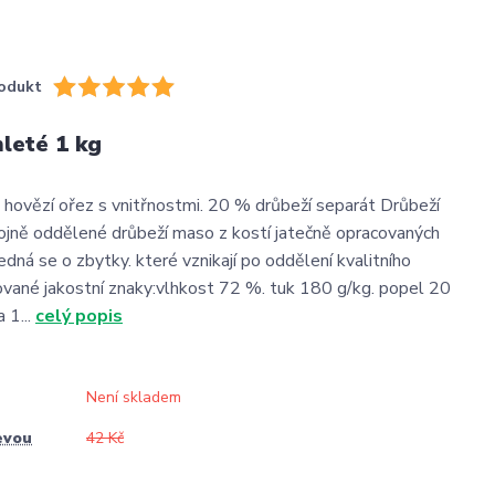
odukt
leté 1 kg
 hovězí ořez s vnitřnostmi. 20 % drůbeží separát Drůbeží
rojně oddělené drůbeží maso z kostí jatečně opracovaných
edná se o zbytky. které vznikají po oddělení kvalitního
vané jakostní znaky:vlhkost 72 %. tuk 180 g/kg. popel 20
a 1...
celý popis
Není skladem
evou
42 Kč