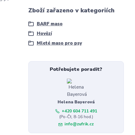
Zboží zařazeno v kategoriích
BARF maso
Hovězí
Mleté maso pro psy
Potřebujete poradit?
Helena Bayerová
+420 604 711 491
(Po-Čt, 8-16 hod.)
info@zufrik.cz