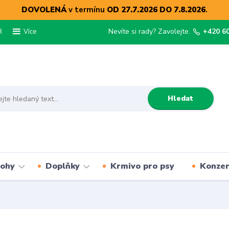
DOVOLENÁ
v termínu
OD 27.7.2026 DO 7.8.2026
.
R
Nevíte si rady? Zavolejte.
+420 6
Více
Hledat
lohy
Doplňky
Krmivo pro psy
Konze