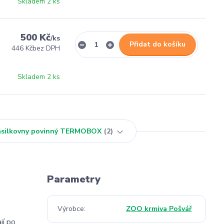
Skladem 2 ks
500 Kč
/
ks
Přidat do košíku
446 Kč
bez DPH
Skladem 2 ks
Zásilkovny povinný TERMOBOX
2
Parametry
Výrobce
ZOO krmiva Pošvář
jí po