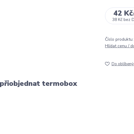
42 Kč
38 Kč
bez 
Číslo produktu:
Hlídat cenu / 
Do oblíbený
 přiobjednat termobox