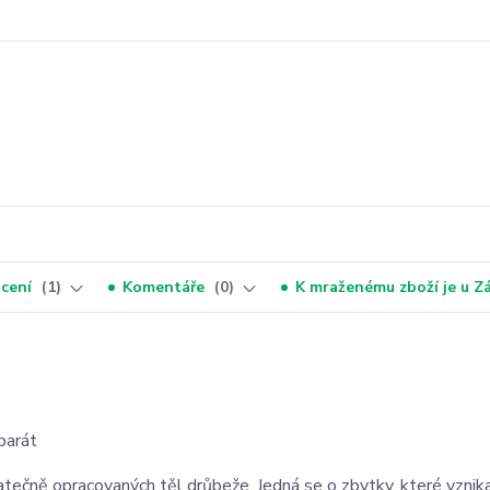
cení
1
Komentáře
0
K mraženému zboží je u 
parát
atečně opracovaných těl drůbeže. Jedná se o zbytky. které vznika