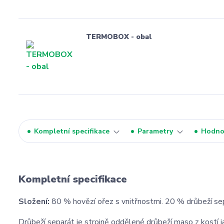
TERMOBOX - obal
Kompletní specifikace
Parametry
Hodno
Kompletní specifikace
Složení:
80 % hovězí ořez s vnitřnostmi. 20 % drůbeží se
Drůbeží separát je strojně oddělené drůbeží maso z kostí j